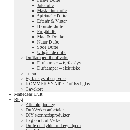
Friske Dufte
Juledufte
Maskuline dufte
Spirituelle Dufte
Efterår & Vinter
Blomsterdufte
Frugtdufte
Mad & Drikke
Natur Dufte
Søde Dufte
Udgående dufte
Duftlamper til duftvoks
Duftlamper – fyrfadslys
Duftlamper – elektriske
Tilbud
Fyrfadslys af sojavoks
KOMMER SNART: Duftlys i glas
Gavekort
Månedens Duft
Blog
Alle blogindlæg
DuftVerket anbefaler
DIY skønhedsprodukter
Bag om DuftVerket
Dufte der fylder mit eget hjem