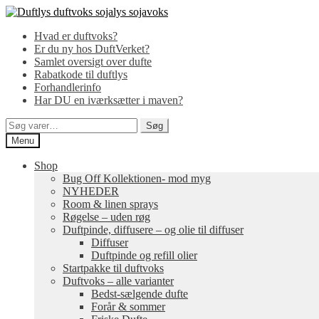
Spring
Spring
til
til
Hvad er duftvoks?
navigation
indhold
Er du ny hos DuftVerket?
Samlet oversigt over dufte
Rabatkode til duftlys
Forhandlerinfo
Har DU en iværksætter i maven?
Søg
Søg
efter:
Menu
Shop
Bug Off Kollektionen- mod myg
NYHEDER
Room & linen sprays
Røgelse – uden røg
Duftpinde, diffusere – og olie til diffuser
Diffuser
Duftpinde og refill olier
Startpakke til duftvoks
Duftvoks – alle varianter
Bedst-sælgende dufte
Forår & sommer