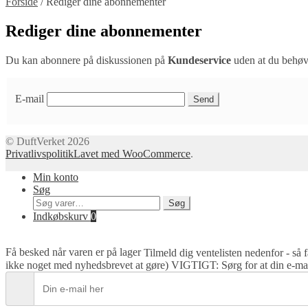
Forside
/
Rediger dine abonnementer
Rediger dine abonnementer
Du kan abonnere på diskussionen på
Kundeservice
uden at du behøve
E-mail
© DuftVerket 2026
Privatlivspolitik
Lavet med WooCommerce
.
Min konto
Søg
Søg
Søg
efter:
Indkøbskurv
0
Få besked når varen er på lager
Tilmeld dig ventelisten nedenfor - så 
ikke noget med nyhedsbrevet at gøre) VIGTIGT: Sørg for at din e-mail 