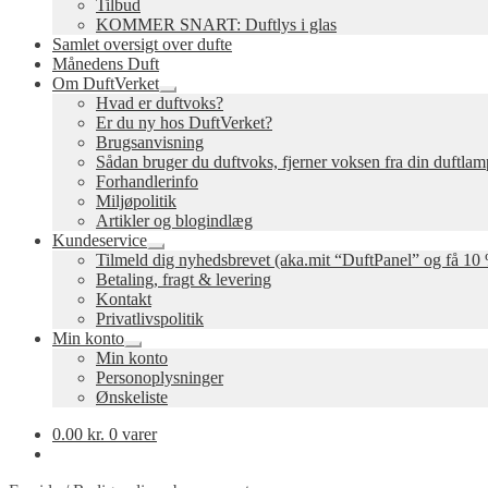
Tilbud
KOMMER SNART: Duftlys i glas
Samlet oversigt over dufte
Månedens Duft
Om DuftVerket
Udfold
Hvad er duftvoks?
undermenu
Er du ny hos DuftVerket?
Brugsanvisning
Sådan bruger du duftvoks, fjerner voksen fra din duftla
Forhandlerinfo
Miljøpolitik
Artikler og blogindlæg
Kundeservice
Udfold
Tilmeld dig nyhedsbrevet (aka.mit “DuftPanel” og få 10 
undermenu
Betaling, fragt & levering
Kontakt
Privatlivspolitik
Min konto
Udfold
Min konto
undermenu
Personoplysninger
Ønskeliste
0.00
kr.
0 varer