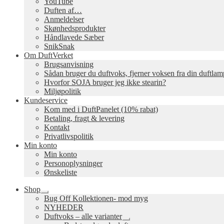
YouTube
Duften af…
Anmeldelser
Skønhedsprodukter
Håndlavede Sæber
SnikSnak
Om DuftVerket
Brugsanvisning
Sådan bruger du duftvoks, fjerner voksen fra din duftla
Hvorfor SOJA bruger jeg ikke stearin?
Miljøpolitik
Kundeservice
Kom med i DuftPanelet (10% rabat)
Betaling, fragt & levering
Kontakt
Privatlivspolitik
Min konto
Min konto
Personoplysninger
Ønskeliste
Shop
Udfold
Bug Off Kollektionen- mod myg
undermenu
NYHEDER
Duftvoks – alle varianter
Udfold