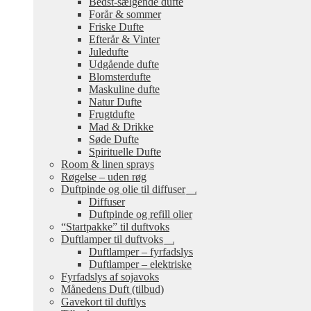
Bedst-sælgende dufte
undermenu
Forår & sommer
Friske Dufte
Efterår & Vinter
Juledufte
Udgående dufte
Blomsterdufte
Maskuline dufte
Natur Dufte
Frugtdufte
Mad & Drikke
Søde Dufte
Spirituelle Dufte
Room & linen sprays
Røgelse – uden røg
Duftpinde og olie til diffuser
Udfold
Diffuser
undermenu
Duftpinde og refill olier
“Startpakke” til duftvoks
Duftlamper til duftvoks
Udfold
Duftlamper – fyrfadslys
undermenu
Duftlamper – elektriske
Fyrfadslys af sojavoks
Månedens Duft (tilbud)
Gavekort til duftlys