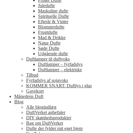
Friske Dufte
Juledufte
Maskuline dufte
Spirituelle Dufte
Efterår & Vinter
Blomsterdufte
Frugtdufte
Mad & Drikke
Natur Dufte
Søde Dufte
Udgående dufte
Duftlamper til duftvoks
Duftlamper – fyrfadslys
Duftlamper – elektriske
Tilbud
Fyrfadslys af sojavoks
KOMMER SNART: Duftlys i glas
Gavekort
Månedens Duft
Blog
Alle blogindlæg
DuftVerket anbefaler
DIY skønhedsprodukter
Bag om DuftVerket
Dufte der fylder mit eget hjem