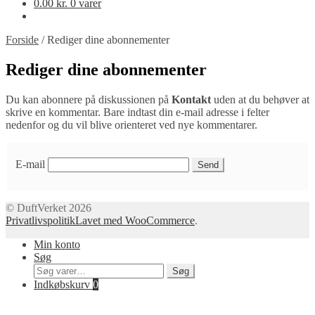
0.00
kr.
0 varer
Forside
/
Rediger dine abonnementer
Rediger dine abonnementer
Du kan abonnere på diskussionen på
Kontakt
uden at du behøver at
skrive en kommentar. Bare indtast din e-mail adresse i felter
nedenfor og du vil blive orienteret ved nye kommentarer.
E-mail
© DuftVerket 2026
Privatlivspolitik
Lavet med WooCommerce
.
Min konto
Søg
Søg
Søg
efter:
Indkøbskurv
0