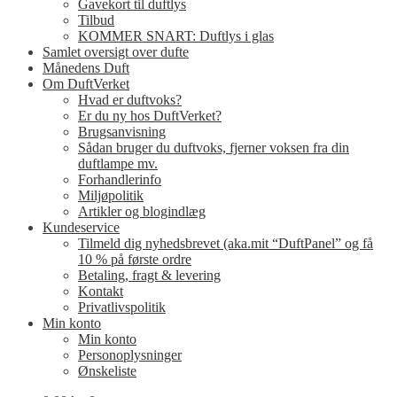
Gavekort til duftlys
Tilbud
KOMMER SNART: Duftlys i glas
Samlet oversigt over dufte
Månedens Duft
Om DuftVerket
Hvad er duftvoks?
Er du ny hos DuftVerket?
Brugsanvisning
Sådan bruger du duftvoks, fjerner voksen fra din
duftlampe mv.
Forhandlerinfo
Miljøpolitik
Artikler og blogindlæg
Kundeservice
Tilmeld dig nyhedsbrevet (aka.mit “DuftPanel” og få
10 % på første ordre
Betaling, fragt & levering
Kontakt
Privatlivspolitik
Min konto
Min konto
Personoplysninger
Ønskeliste