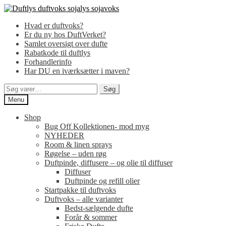
Spring
Spring
til
til
Hvad er duftvoks?
navigation
indhold
Er du ny hos DuftVerket?
Samlet oversigt over dufte
Rabatkode til duftlys
Forhandlerinfo
Har DU en iværksætter i maven?
Søg
Søg
efter:
Menu
Shop
Bug Off Kollektionen- mod myg
NYHEDER
Room & linen sprays
Røgelse – uden røg
Duftpinde, diffusere – og olie til diffuser
Diffuser
Duftpinde og refill olier
Startpakke til duftvoks
Duftvoks – alle varianter
Bedst-sælgende dufte
Forår & sommer