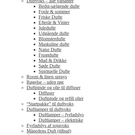
Duftvoks – alle varianter
Bedst-sælgende dufte
Forår & sommer
Friske Dufte
Efterår & Vinter
Juledufte
Udgående dufte
Blomsterdufte
Maskuline dufte
Natur Dufte
Frugtdufte
Mad & Drikke
Søde Dufte
Spirituelle Dufte
Room & linen sprays
Røgelse – uden røg
Duftpinde og olie til diffuser
Diffuser
Duftpinde og refill olier
“Startpakke” til duftvoks
Duftlamper til duftvoks
Duftlamper – fyrfadslys
Duftlamper – elektriske
Fyrfadslys af sojavoks
Månedens Duft (tilbud)