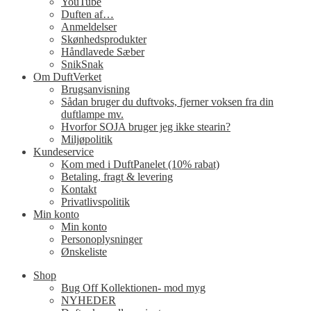
YouTube
Duften af…
Anmeldelser
Skønhedsprodukter
Håndlavede Sæber
SnikSnak
Om DuftVerket
Brugsanvisning
Sådan bruger du duftvoks, fjerner voksen fra din
duftlampe mv.
Hvorfor SOJA bruger jeg ikke stearin?
Miljøpolitik
Kundeservice
Kom med i DuftPanelet (10% rabat)
Betaling, fragt & levering
Kontakt
Privatlivspolitik
Min konto
Min konto
Personoplysninger
Ønskeliste
Shop
Bug Off Kollektionen- mod myg
NYHEDER