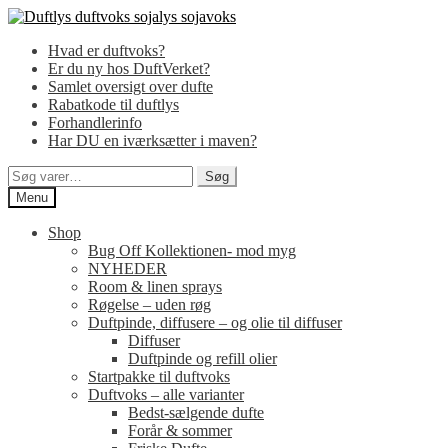
Spring
Spring
til
til
Hvad er duftvoks?
navigation
indhold
Er du ny hos DuftVerket?
Samlet oversigt over dufte
Rabatkode til duftlys
Forhandlerinfo
Har DU en iværksætter i maven?
Søg
Søg
efter:
Menu
Shop
Bug Off Kollektionen- mod myg
NYHEDER
Room & linen sprays
Røgelse – uden røg
Duftpinde, diffusere – og olie til diffuser
Diffuser
Duftpinde og refill olier
Startpakke til duftvoks
Duftvoks – alle varianter
Bedst-sælgende dufte
Forår & sommer