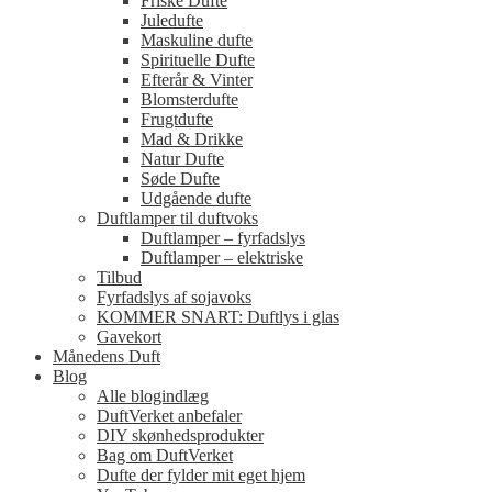
Friske Dufte
Juledufte
Maskuline dufte
Spirituelle Dufte
Efterår & Vinter
Blomsterdufte
Frugtdufte
Mad & Drikke
Natur Dufte
Søde Dufte
Udgående dufte
Duftlamper til duftvoks
Duftlamper – fyrfadslys
Duftlamper – elektriske
Tilbud
Fyrfadslys af sojavoks
KOMMER SNART: Duftlys i glas
Gavekort
Månedens Duft
Blog
Alle blogindlæg
DuftVerket anbefaler
DIY skønhedsprodukter
Bag om DuftVerket
Dufte der fylder mit eget hjem