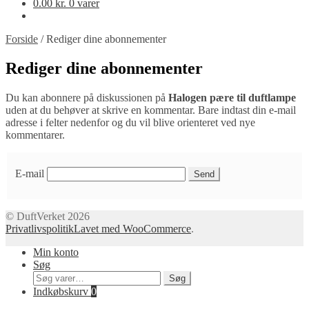
0.00
kr.
0 varer
Forside
/
Rediger dine abonnementer
Rediger dine abonnementer
Du kan abonnere på diskussionen på
Halogen pære til duftlampe
uden at du behøver at skrive en kommentar. Bare indtast din e-mail
adresse i felter nedenfor og du vil blive orienteret ved nye
kommentarer.
E-mail
© DuftVerket 2026
Privatlivspolitik
Lavet med WooCommerce
.
Min konto
Søg
Søg
Søg
efter:
Indkøbskurv
0