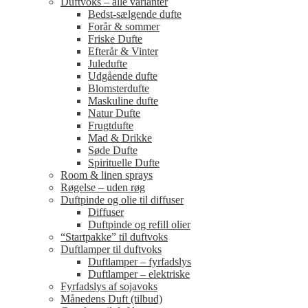
Duftvoks – alle varianter
Bedst-sælgende dufte
Forår & sommer
Friske Dufte
Efterår & Vinter
Juledufte
Udgående dufte
Blomsterdufte
Maskuline dufte
Natur Dufte
Frugtdufte
Mad & Drikke
Søde Dufte
Spirituelle Dufte
Room & linen sprays
Røgelse – uden røg
Duftpinde og olie til diffuser
Diffuser
Duftpinde og refill olier
“Startpakke” til duftvoks
Duftlamper til duftvoks
Duftlamper – fyrfadslys
Duftlamper – elektriske
Fyrfadslys af sojavoks
Månedens Duft (tilbud)