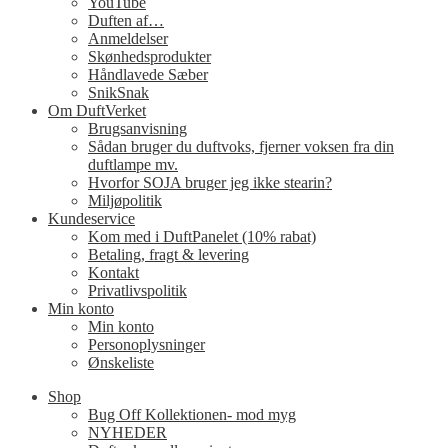
YouTube
Duften af…
Anmeldelser
Skønhedsprodukter
Håndlavede Sæber
SnikSnak
Om DuftVerket
Brugsanvisning
Sådan bruger du duftvoks, fjerner voksen fra din
duftlampe mv.
Hvorfor SOJA bruger jeg ikke stearin?
Miljøpolitik
Kundeservice
Kom med i DuftPanelet (10% rabat)
Betaling, fragt & levering
Kontakt
Privatlivspolitik
Min konto
Min konto
Personoplysninger
Ønskeliste
Shop
Bug Off Kollektionen- mod myg
NYHEDER