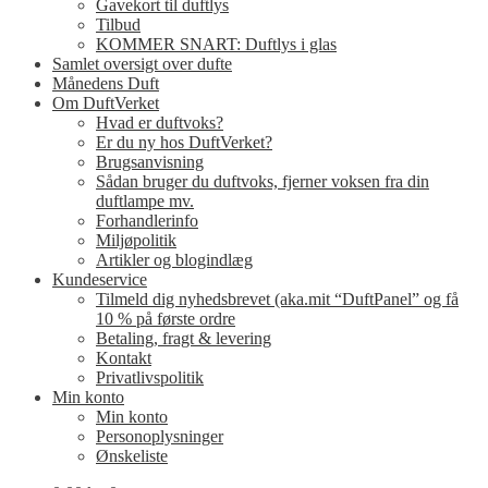
Gavekort til duftlys
Tilbud
KOMMER SNART: Duftlys i glas
Samlet oversigt over dufte
Månedens Duft
Om DuftVerket
Hvad er duftvoks?
Er du ny hos DuftVerket?
Brugsanvisning
Sådan bruger du duftvoks, fjerner voksen fra din
duftlampe mv.
Forhandlerinfo
Miljøpolitik
Artikler og blogindlæg
Kundeservice
Tilmeld dig nyhedsbrevet (aka.mit “DuftPanel” og få
10 % på første ordre
Betaling, fragt & levering
Kontakt
Privatlivspolitik
Min konto
Min konto
Personoplysninger
Ønskeliste