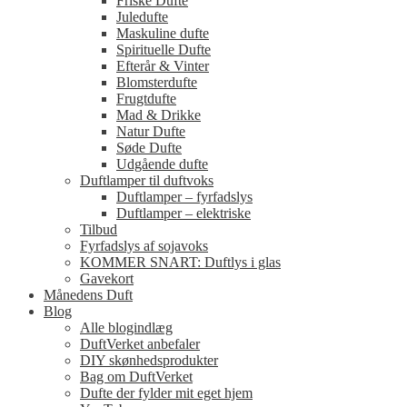
Friske Dufte
Juledufte
Maskuline dufte
Spirituelle Dufte
Efterår & Vinter
Blomsterdufte
Frugtdufte
Mad & Drikke
Natur Dufte
Søde Dufte
Udgående dufte
Duftlamper til duftvoks
Duftlamper – fyrfadslys
Duftlamper – elektriske
Tilbud
Fyrfadslys af sojavoks
KOMMER SNART: Duftlys i glas
Gavekort
Månedens Duft
Blog
Alle blogindlæg
DuftVerket anbefaler
DIY skønhedsprodukter
Bag om DuftVerket
Dufte der fylder mit eget hjem