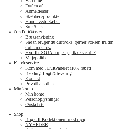
YouTube
Duften af…
Anmeldelser
Skønhedsprodukter
Håndlavede Sæber
SnikSnak
Om DuftVerket
Brugsanvisning
Sådan bruger du duftvoks, fjerner voksen fra din
duftlampe mv.
Hvorfor SOJA bruger jeg ikke stearin?
Miljøpolitik
Kundeservice
Kom med i DuftPanelet (10% rabat)
Betaling, fragt & levering
Kontakt
Privatlivspolitik
Min konto
Min konto
Personoplysninger
Ønskeliste
Shop
Bug Off Kollektionen- mod myg
NYHEDER