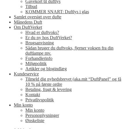
Gavekort til duftlys
Tilbud
KOMMER SNART: Duftlys i glas
Samlet oversigt over dufte
Månedens Duft
Om DuftVerket
Hvad er duftvoks?
Er du ny hos DuftVerket?
Brugsanvisning
Sådan bruger du duftvoks, fjerner voksen fra din
duftlampe mv.
Forhandlerinfo
Miljøpolitik
Artikler og blogindlæg
Kundeservice
Tilmeld dig nyhedsbrevet (aka.mit “DuftPanel” og få
10 % på første ordre
Betaling, fragt & levering
Kontakt
Privatlivspolitik
Min konto
Min konto
Personoplysninger
Ønskeliste