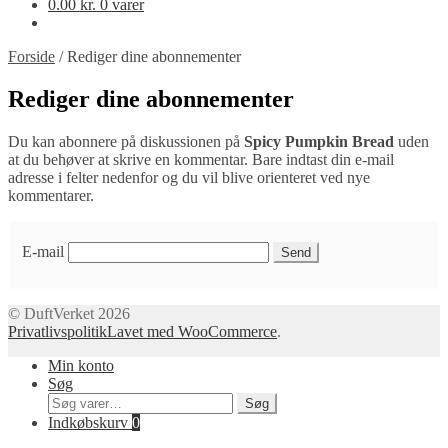
0.00
kr.
0 varer
Forside
/
Rediger dine abonnementer
Rediger dine abonnementer
Du kan abonnere på diskussionen på
Spicy Pumpkin Bread
uden
at du behøver at skrive en kommentar. Bare indtast din e-mail
adresse i felter nedenfor og du vil blive orienteret ved nye
kommentarer.
E-mail
© DuftVerket 2026
Privatlivspolitik
Lavet med WooCommerce
.
Min konto
Søg
Søg
Søg
efter:
Indkøbskurv
0