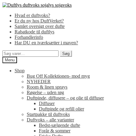
Spring
Spring
til
til
Hvad er duftvoks?
navigation
indhold
Er du ny hos DuftVerket?
Samlet oversigt over dufte
Rabatkode til duftlys
Forhandlerinfo
Har DU en iværksætter i maven?
Søg
Søg
efter:
Menu
Shop
Bug Off Kollektionen- mod myg
NYHEDER
Room & linen sprays
Røgelse – uden røg
Duftpinde, diffusere – og olie til diffuser
Diffuser
Duftpinde og refill olier
Startpakke til duftvoks
Duftvoks – alle varianter
Bedst-sælgende dufte
Forår & sommer