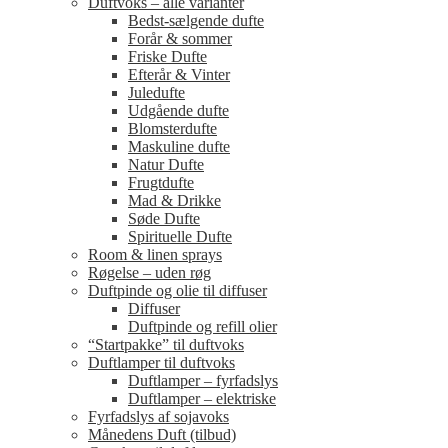
Duftvoks – alle varianter
Bedst-sælgende dufte
Forår & sommer
Friske Dufte
Efterår & Vinter
Juledufte
Udgående dufte
Blomsterdufte
Maskuline dufte
Natur Dufte
Frugtdufte
Mad & Drikke
Søde Dufte
Spirituelle Dufte
Room & linen sprays
Røgelse – uden røg
Duftpinde og olie til diffuser
Diffuser
Duftpinde og refill olier
“Startpakke” til duftvoks
Duftlamper til duftvoks
Duftlamper – fyrfadslys
Duftlamper – elektriske
Fyrfadslys af sojavoks
Månedens Duft (tilbud)