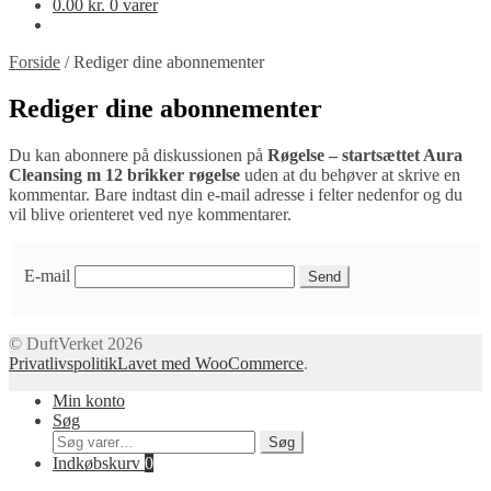
0.00
kr.
0 varer
Forside
/
Rediger dine abonnementer
Rediger dine abonnementer
Du kan abonnere på diskussionen på
Røgelse – startsættet Aura
Cleansing m 12 brikker røgelse
uden at du behøver at skrive en
kommentar. Bare indtast din e-mail adresse i felter nedenfor og du
vil blive orienteret ved nye kommentarer.
E-mail
© DuftVerket 2026
Privatlivspolitik
Lavet med WooCommerce
.
Min konto
Søg
Søg
Søg
efter:
Indkøbskurv
0