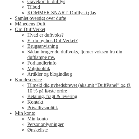
Gavekort til duftlys
Tilbud
KOMMER SNART: Duftlys i glas
Samlet oversigt over dufte
Månedens Duft
Om DuftVerket
Hvad er duftvoks?
Er du ny hos DuftVerket?
Brugsanvisning
Sådan bruger du duftvoks, fjerner voksen fra din
duftlampe mv.
Forhandlerinfo
Miljøpolitik
Artikler og blogindlæg
Kundeservice
Tilmeld dig nyhedsbrevet (aka.mit “DuftPanel” og få
10 % på første ordre
Betaling, fragt & levering
Kontakt
Privatlivspolitik
Min konto
Min konto
Personoplysninger
Ønskeliste