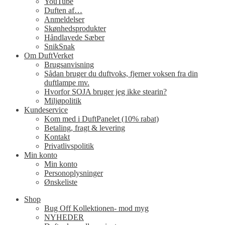
YouTube
Duften af…
Anmeldelser
Skønhedsprodukter
Håndlavede Sæber
SnikSnak
Om DuftVerket
Brugsanvisning
Sådan bruger du duftvoks, fjerner voksen fra din
duftlampe mv.
Hvorfor SOJA bruger jeg ikke stearin?
Miljøpolitik
Kundeservice
Kom med i DuftPanelet (10% rabat)
Betaling, fragt & levering
Kontakt
Privatlivspolitik
Min konto
Min konto
Personoplysninger
Ønskeliste
Shop
Bug Off Kollektionen- mod myg
NYHEDER