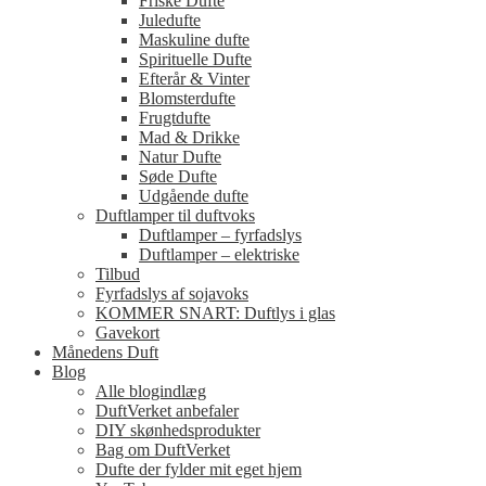
Friske Dufte
Juledufte
Maskuline dufte
Spirituelle Dufte
Efterår & Vinter
Blomsterdufte
Frugtdufte
Mad & Drikke
Natur Dufte
Søde Dufte
Udgående dufte
Duftlamper til duftvoks
Duftlamper – fyrfadslys
Duftlamper – elektriske
Tilbud
Fyrfadslys af sojavoks
KOMMER SNART: Duftlys i glas
Gavekort
Månedens Duft
Blog
Alle blogindlæg
DuftVerket anbefaler
DIY skønhedsprodukter
Bag om DuftVerket
Dufte der fylder mit eget hjem