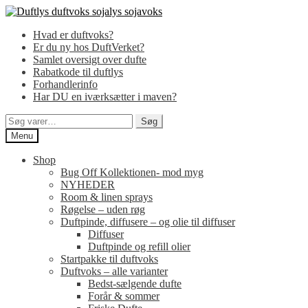
Spring
Spring
til
til
Hvad er duftvoks?
navigation
indhold
Er du ny hos DuftVerket?
Samlet oversigt over dufte
Rabatkode til duftlys
Forhandlerinfo
Har DU en iværksætter i maven?
Søg
Søg
efter:
Menu
Shop
Bug Off Kollektionen- mod myg
NYHEDER
Room & linen sprays
Røgelse – uden røg
Duftpinde, diffusere – og olie til diffuser
Diffuser
Duftpinde og refill olier
Startpakke til duftvoks
Duftvoks – alle varianter
Bedst-sælgende dufte
Forår & sommer