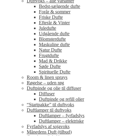
Duftvoks – alle varianter
Bedst-sælgende dufte
Forår & sommer
Friske Dufte
Efterår & Vinter
Juledufte
Udgående dufte
Blomsterdufte
Maskuline dufte
Natur Dufte
Frugtdufte
Mad & Drikke
Søde Dufte
Spirituelle Dufte
Room & linen sprays
Røgelse – uden røg
Duftpinde og olie til diffuser
Diffuser
Duftpinde og refill olier
“Startpakke” til duftvoks
Duftlamper til duftvoks
Duftlamper – fyrfadslys
Duftlamper – elektriske
Fyrfadslys af sojavoks
Månedens Duft (tilbud)