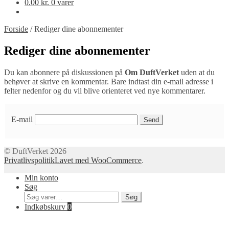
0.00
kr.
0 varer
Forside
/
Rediger dine abonnementer
Rediger dine abonnementer
Du kan abonnere på diskussionen på
Om DuftVerket
uden at du
behøver at skrive en kommentar. Bare indtast din e-mail adresse i
felter nedenfor og du vil blive orienteret ved nye kommentarer.
E-mail
© DuftVerket 2026
Privatlivspolitik
Lavet med WooCommerce
.
Min konto
Søg
Søg
Søg
efter:
Indkøbskurv
0