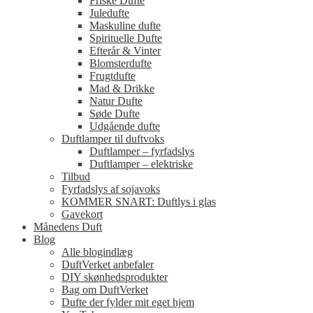
Friske Dufte
Juledufte
Maskuline dufte
Spirituelle Dufte
Efterår & Vinter
Blomsterdufte
Frugtdufte
Mad & Drikke
Natur Dufte
Søde Dufte
Udgående dufte
Duftlamper til duftvoks
Duftlamper – fyrfadslys
Duftlamper – elektriske
Tilbud
Fyrfadslys af sojavoks
KOMMER SNART: Duftlys i glas
Gavekort
Månedens Duft
Blog
Alle blogindlæg
DuftVerket anbefaler
DIY skønhedsprodukter
Bag om DuftVerket
Dufte der fylder mit eget hjem