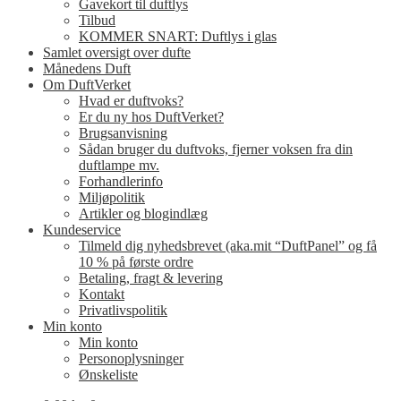
Gavekort til duftlys
Tilbud
KOMMER SNART: Duftlys i glas
Samlet oversigt over dufte
Månedens Duft
Om DuftVerket
Hvad er duftvoks?
Er du ny hos DuftVerket?
Brugsanvisning
Sådan bruger du duftvoks, fjerner voksen fra din
duftlampe mv.
Forhandlerinfo
Miljøpolitik
Artikler og blogindlæg
Kundeservice
Tilmeld dig nyhedsbrevet (aka.mit “DuftPanel” og få
10 % på første ordre
Betaling, fragt & levering
Kontakt
Privatlivspolitik
Min konto
Min konto
Personoplysninger
Ønskeliste