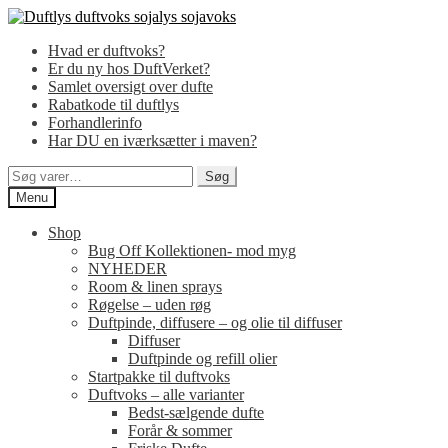
Spring
Spring
til
til
Hvad er duftvoks?
navigation
indhold
Er du ny hos DuftVerket?
Samlet oversigt over dufte
Rabatkode til duftlys
Forhandlerinfo
Har DU en iværksætter i maven?
Søg
Søg
efter:
Menu
Shop
Bug Off Kollektionen- mod myg
NYHEDER
Room & linen sprays
Røgelse – uden røg
Duftpinde, diffusere – og olie til diffuser
Diffuser
Duftpinde og refill olier
Startpakke til duftvoks
Duftvoks – alle varianter
Bedst-sælgende dufte
Forår & sommer