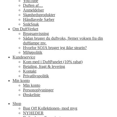
YouTube
Duften af…
Anmeldelser
Skønhedsprodukter
Håndlavede Sæber
SnikSnak
Om DuftVerket
Brugsanvisning
Sådan bruger du duftvoks, fjerner voksen fra din
duftlampe mv.
Hvorfor SOJA bruger jeg ikke stearin?
Miljøpolitik
Kundeservice
Kom med i DuftPanelet (10% rabat)
Betaling, fragt & levering
Kontakt
Privatlivspolitik
Min konto
Min konto
Personoplysninger
Ønskeliste
Shop
Bug Off Kollektionen- mod myg
NYHEDER