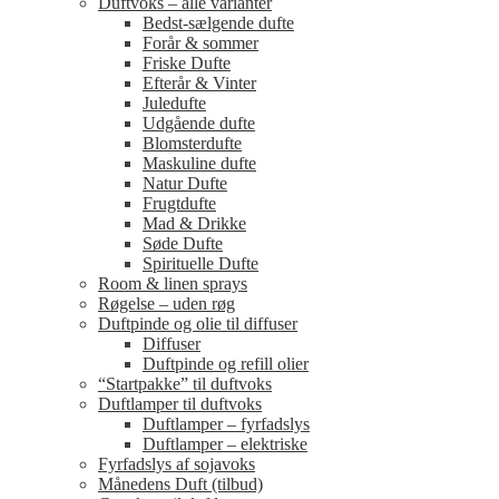
Duftvoks – alle varianter
Bedst-sælgende dufte
Forår & sommer
Friske Dufte
Efterår & Vinter
Juledufte
Udgående dufte
Blomsterdufte
Maskuline dufte
Natur Dufte
Frugtdufte
Mad & Drikke
Søde Dufte
Spirituelle Dufte
Room & linen sprays
Røgelse – uden røg
Duftpinde og olie til diffuser
Diffuser
Duftpinde og refill olier
“Startpakke” til duftvoks
Duftlamper til duftvoks
Duftlamper – fyrfadslys
Duftlamper – elektriske
Fyrfadslys af sojavoks
Månedens Duft (tilbud)