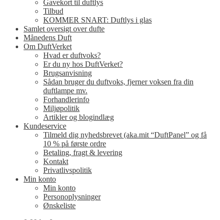
Gavekort til duftlys
Tilbud
KOMMER SNART: Duftlys i glas
Samlet oversigt over dufte
Månedens Duft
Om DuftVerket
Hvad er duftvoks?
Er du ny hos DuftVerket?
Brugsanvisning
Sådan bruger du duftvoks, fjerner voksen fra din
duftlampe mv.
Forhandlerinfo
Miljøpolitik
Artikler og blogindlæg
Kundeservice
Tilmeld dig nyhedsbrevet (aka.mit “DuftPanel” og få
10 % på første ordre
Betaling, fragt & levering
Kontakt
Privatlivspolitik
Min konto
Min konto
Personoplysninger
Ønskeliste