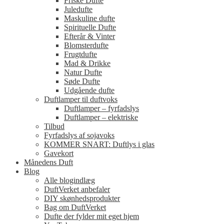
Friske Dufte
Juledufte
Maskuline dufte
Spirituelle Dufte
Efterår & Vinter
Blomsterdufte
Frugtdufte
Mad & Drikke
Natur Dufte
Søde Dufte
Udgående dufte
Duftlamper til duftvoks
Duftlamper – fyrfadslys
Duftlamper – elektriske
Tilbud
Fyrfadslys af sojavoks
KOMMER SNART: Duftlys i glas
Gavekort
Månedens Duft
Blog
Alle blogindlæg
DuftVerket anbefaler
DIY skønhedsprodukter
Bag om DuftVerket
Dufte der fylder mit eget hjem