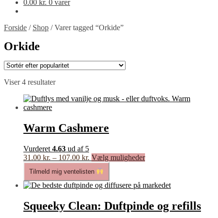
0.00
kr.
0 varer
Forside
/
Shop
/
Varer tagged “Orkide”
Orkide
Sorteret
Viser 4 resultater
efter
popularitet
Warm Cashmere
Vurderet
4.63
ud af 5
Prisinterval:
Dette
31.00
kr.
–
107.00
kr.
Vælg muligheder
31.00 kr.
vare
Tilmeld mig ventelisten
til
har
107.00 kr.
flere
varianter.
Mulighederne
Squeeky Clean: Duftpinde og refills
kan