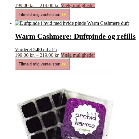
vælges
Prisinterval:
Dette
199.00
kr.
–
219.00
kr.
Vælg muligheder
på
199.00 kr.
vare
varesiden
Tilmeld mig ventelisten
til
har
219.00 kr.
flere
varianter.
Mulighederne
Warm Cashmere: Duftpinde og refills
kan
vælges
Vurderet
5.00
ud af 5
på
Prisinterval:
Dette
199.00
kr.
–
219.00
kr.
Vælg muligheder
varesiden
199.00 kr.
vare
Tilmeld mig ventelisten
til
har
219.00 kr.
flere
varianter.
Mulighederne
kan
vælges
på
varesiden