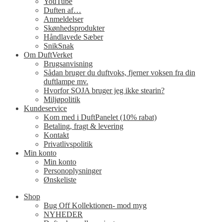
YouTube
Duften af…
Anmeldelser
Skønhedsprodukter
Håndlavede Sæber
SnikSnak
Om DuftVerket
Brugsanvisning
Sådan bruger du duftvoks, fjerner voksen fra din
duftlampe mv.
Hvorfor SOJA bruger jeg ikke stearin?
Miljøpolitik
Kundeservice
Kom med i DuftPanelet (10% rabat)
Betaling, fragt & levering
Kontakt
Privatlivspolitik
Min konto
Min konto
Personoplysninger
Ønskeliste
Shop
Bug Off Kollektionen- mod myg
NYHEDER