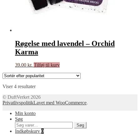
Røgelse med lavendel – Orchid
Karma
39.00
kr.
Tilføj til kurv
Sorteret
Viser 4 resultater
efter
© DuftVerket 2026
popularitet
Privatlivspolitik
Lavet med WooCommerce
.
Min konto
Søg
Søg
Søg
efter:
Indkøbskurv
0