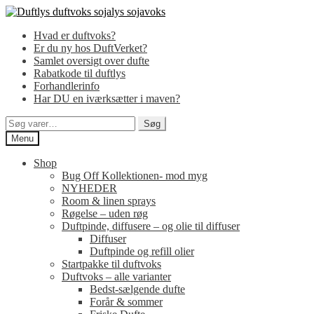
Spring
Spring
til
til
Hvad er duftvoks?
navigation
indhold
Er du ny hos DuftVerket?
Samlet oversigt over dufte
Rabatkode til duftlys
Forhandlerinfo
Har DU en iværksætter i maven?
Søg
Søg
efter:
Menu
Shop
Bug Off Kollektionen- mod myg
NYHEDER
Room & linen sprays
Røgelse – uden røg
Duftpinde, diffusere – og olie til diffuser
Diffuser
Duftpinde og refill olier
Startpakke til duftvoks
Duftvoks – alle varianter
Bedst-sælgende dufte
Forår & sommer