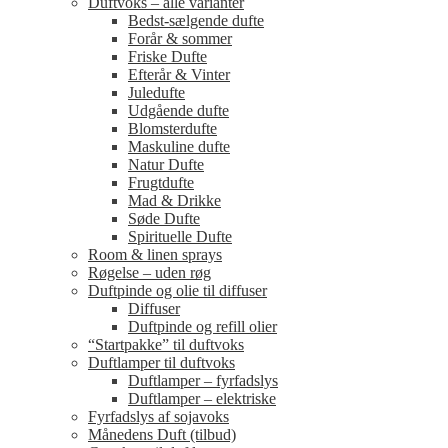
Duftvoks – alle varianter
Bedst-sælgende dufte
Forår & sommer
Friske Dufte
Efterår & Vinter
Juledufte
Udgående dufte
Blomsterdufte
Maskuline dufte
Natur Dufte
Frugtdufte
Mad & Drikke
Søde Dufte
Spirituelle Dufte
Room & linen sprays
Røgelse – uden røg
Duftpinde og olie til diffuser
Diffuser
Duftpinde og refill olier
“Startpakke” til duftvoks
Duftlamper til duftvoks
Duftlamper – fyrfadslys
Duftlamper – elektriske
Fyrfadslys af sojavoks
Månedens Duft (tilbud)