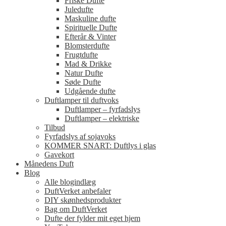
Friske Dufte
Juledufte
Maskuline dufte
Spirituelle Dufte
Efterår & Vinter
Blomsterdufte
Frugtdufte
Mad & Drikke
Natur Dufte
Søde Dufte
Udgående dufte
Duftlamper til duftvoks
Duftlamper – fyrfadslys
Duftlamper – elektriske
Tilbud
Fyrfadslys af sojavoks
KOMMER SNART: Duftlys i glas
Gavekort
Månedens Duft
Blog
Alle blogindlæg
DuftVerket anbefaler
DIY skønhedsprodukter
Bag om DuftVerket
Dufte der fylder mit eget hjem