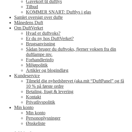
Gavekort til duftlys
Tilbud
KOMMER SNART: Duftlys i glas
Samlet oversigt over dufte
Månedens Duft
Om DuftVerket
Hvad er duftvoks?
Er du ny hos DuftVerket?
Brugsanvisning
Sådan bruger du duftvoks, fjerner voksen fra din
duftlampe mv.
Forhandlerinfo
Miljøpolitik
Artikler og blogindlæg
Kundeservice
Tilmeld dig nyhedsbrevet (aka.mit “DuftPanel” og få
10 % på første ordre
Betaling, fragt & levering
Kontakt
Privatlivspolitik
Min konto
Min konto
Personoplysninger
Ønskeliste