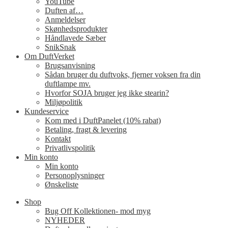
YouTube
Duften af…
Anmeldelser
Skønhedsprodukter
Håndlavede Sæber
SnikSnak
Om DuftVerket
Brugsanvisning
Sådan bruger du duftvoks, fjerner voksen fra din
duftlampe mv.
Hvorfor SOJA bruger jeg ikke stearin?
Miljøpolitik
Kundeservice
Kom med i DuftPanelet (10% rabat)
Betaling, fragt & levering
Kontakt
Privatlivspolitik
Min konto
Min konto
Personoplysninger
Ønskeliste
Shop
Bug Off Kollektionen- mod myg
NYHEDER