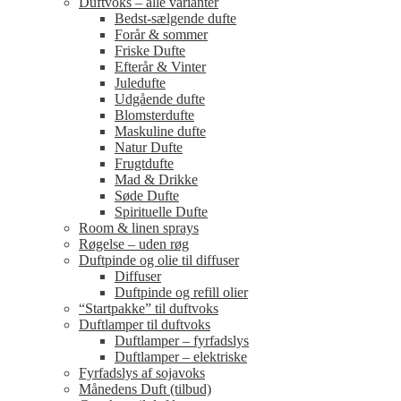
Duftvoks – alle varianter
Bedst-sælgende dufte
Forår & sommer
Friske Dufte
Efterår & Vinter
Juledufte
Udgående dufte
Blomsterdufte
Maskuline dufte
Natur Dufte
Frugtdufte
Mad & Drikke
Søde Dufte
Spirituelle Dufte
Room & linen sprays
Røgelse – uden røg
Duftpinde og olie til diffuser
Diffuser
Duftpinde og refill olier
“Startpakke” til duftvoks
Duftlamper til duftvoks
Duftlamper – fyrfadslys
Duftlamper – elektriske
Fyrfadslys af sojavoks
Månedens Duft (tilbud)