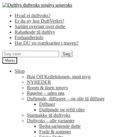
Spring
Spring
til
til
Hvad er duftvoks?
navigation
indhold
Er du ny hos DuftVerket?
Samlet oversigt over dufte
Rabatkode til duftlys
Forhandlerinfo
Har DU en iværksætter i maven?
Søg
Søg
efter:
Menu
Shop
Bug Off Kollektionen- mod myg
NYHEDER
Room & linen sprays
Røgelse – uden røg
Duftpinde, diffusere – og olie til diffuser
Diffuser
Duftpinde og refill olier
Startpakke til duftvoks
Duftvoks – alle varianter
Bedst-sælgende dufte
Forår & sommer