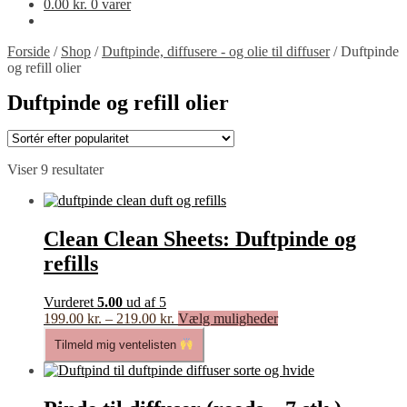
0.00
kr.
0 varer
Forside
/
Shop
/
Duftpinde, diffusere - og olie til diffuser
/
Duftpinde
og refill olier
Duftpinde og refill olier
Sorteret
Viser 9 resultater
efter
popularitet
Clean Clean Sheets: Duftpinde og
refills
Vurderet
5.00
ud af 5
Prisinterval:
Dette
199.00
kr.
–
219.00
kr.
Vælg muligheder
199.00 kr.
vare
Tilmeld mig ventelisten
til
har
219.00 kr.
flere
varianter.
Mulighederne