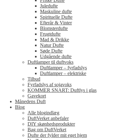
Friske Dufte
Juledufte
Maskuline dufte
Spirituelle Dufte
Efterår & Vinter
Blomsterdufte
Frugtdufte
Mad & Drikke
Natur Dufte
Søde Dufte
Udgående dufte
Duftlamper til duftvoks
Duftlamper – fyrfadslys
Duftlamper – elektriske
Tilbud
Fyrfadslys af sojavoks
KOMMER SNART: Duftlys i glas
Gavekort
Månedens Duft
Blog
Alle blogindlæg
DuftVerket anbefaler
DIY skønhedsprodukter
Bag om DuftVerket
Dufte der fylder mit eget hjem