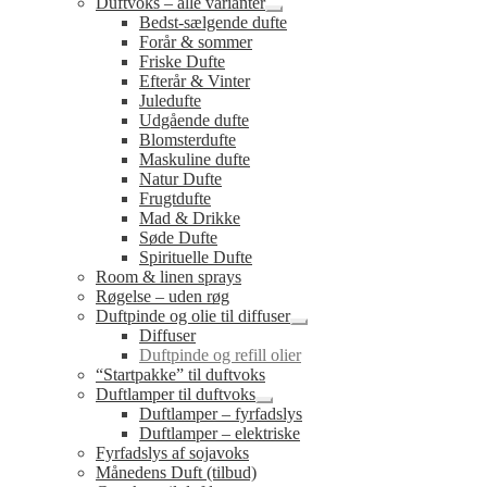
Duftvoks – alle varianter
Udfold
Bedst-sælgende dufte
undermenu
Forår & sommer
Friske Dufte
Efterår & Vinter
Juledufte
Udgående dufte
Blomsterdufte
Maskuline dufte
Natur Dufte
Frugtdufte
Mad & Drikke
Søde Dufte
Spirituelle Dufte
Room & linen sprays
Røgelse – uden røg
Duftpinde og olie til diffuser
Udfold
Diffuser
undermenu
Duftpinde og refill olier
“Startpakke” til duftvoks
Duftlamper til duftvoks
Udfold
Duftlamper – fyrfadslys
undermenu
Duftlamper – elektriske
Fyrfadslys af sojavoks
Månedens Duft (tilbud)