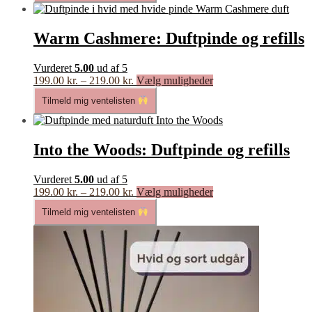
219.00 kr.
flere
varianter.
Mulighederne
Warm Cashmere: Duftpinde og refills
kan
vælges
Vurderet
5.00
ud af 5
på
Prisinterval:
Dette
199.00
kr.
–
219.00
kr.
Vælg muligheder
varesiden
199.00 kr.
vare
Tilmeld mig ventelisten
til
har
219.00 kr.
flere
varianter.
Mulighederne
Into the Woods: Duftpinde og refills
kan
vælges
Vurderet
5.00
ud af 5
på
Prisinterval:
Dette
199.00
kr.
–
219.00
kr.
Vælg muligheder
varesiden
199.00 kr.
vare
Tilmeld mig ventelisten
til
har
219.00 kr.
flere
varianter.
Mulighederne
kan
vælges
på
varesiden