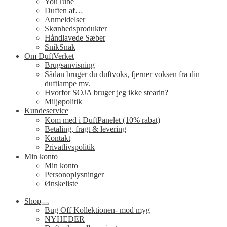
YouTube
Duften af…
Anmeldelser
Skønhedsprodukter
Håndlavede Sæber
SnikSnak
Om DuftVerket
Brugsanvisning
Sådan bruger du duftvoks, fjerner voksen fra din
duftlampe mv.
Hvorfor SOJA bruger jeg ikke stearin?
Miljøpolitik
Kundeservice
Kom med i DuftPanelet (10% rabat)
Betaling, fragt & levering
Kontakt
Privatlivspolitik
Min konto
Min konto
Personoplysninger
Ønskeliste
Shop
Udfold
Bug Off Kollektionen- mod myg
undermenu
NYHEDER