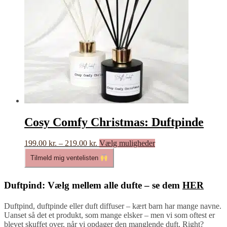
Cosy Comfy Christmas: Duftpinde
Prisinterval:
Dette
199.00
kr.
–
219.00
kr.
Vælg muligheder
199.00 kr.
vare
Tilmeld mig ventelisten
til
har
219.00 kr.
flere
varianter.
Duftpind: Vælg mellem alle dufte – se dem
HER
Mulighederne
kan
Duftpind, duftpinde eller duft diffuser – kært barn har mange navne.
vælges
Uanset så det et produkt, som mange elsker – men vi som oftest er
på
blevet skuffet over, når vi opdager den manglende duft. Right?
varesiden