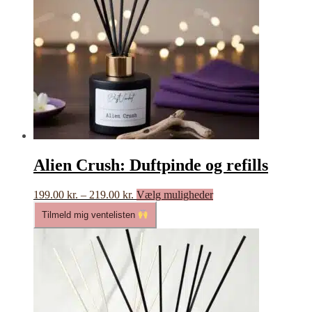
Alien Crush: Duftpinde og refills
Prisinterval:
Dette
199.00
kr.
–
219.00
kr.
Vælg muligheder
199.00 kr.
vare
Tilmeld mig ventelisten
til
har
219.00 kr.
flere
varianter.
Mulighederne
kan
vælges
på
varesiden