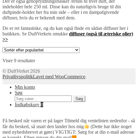
Der er også genopfyldningsflasker /refills til hver duft, der
indeholder hele 250 ml. Disse kan du naturligvis bruge til din
duftpinde-holder her fra min side – eller i en dampafgivende
diffuser, hvis du er bekendt med dem.
De er ret fantastiske, og du kan også finde en sådan diffuser her i
butikken. Se DuftVerkets smukke
diffuser (også til æteriske olier)
>>
Sorteret
Viser 9 resultater
efter
© DuftVerket 2026
popularitet
Privatlivspolitik
Lavet med WooCommerce
.
Min konto
Søg
Søg
Søg
efter:
Indkøbskurv
0
Få besked når varen er på lager
Tilmeld dig ventelisten nedenfor - så
får du besked, så snart den lander hos mig
(Dette har ikke noget
med nyhedsbrevet at gøre) VIGTIGT: Sørg for at din e-mail adresse
er korrekt. Ellers misser du din mail