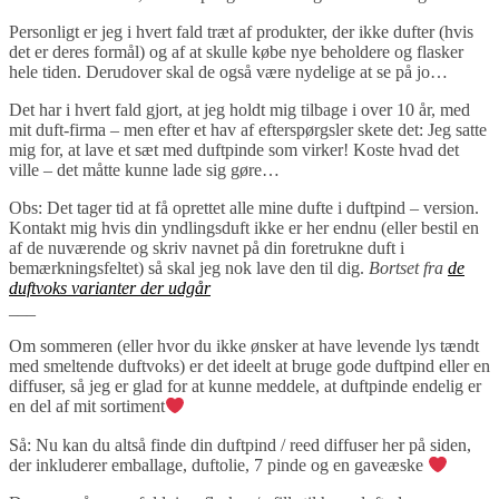
Personligt er jeg i hvert fald træt af produkter, der ikke dufter (hvis
det er deres formål) og af at skulle købe nye beholdere og flasker
hele tiden. Derudover skal de også være nydelige at se på jo…
Det har i hvert fald gjort, at jeg holdt mig tilbage i over 10 år, med
mit duft-firma – men efter et hav af efterspørgsler skete det: Jeg satte
mig for, at lave et sæt med duftpinde som virker! Koste hvad det
ville – det måtte kunne lade sig gøre…
Obs: Det tager tid at få oprettet alle mine dufte i duftpind – version.
Kontakt mig hvis din yndlingsduft ikke er her endnu (eller bestil en
af de nuværende og skriv navnet på din foretrukne duft i
bemærkningsfeltet) så skal jeg nok lave den til dig.
Bortset fra
de
duftvoks varianter der udgår
___
Om sommeren (eller hvor du ikke ønsker at have levende lys tændt
med smeltende duftvoks) er det ideelt at bruge gode duftpind eller en
diffuser, så jeg er glad for at kunne meddele, at duftpinde endelig er
en del af mit sortiment
Så: Nu kan du altså finde din duftpind / reed diffuser her på siden,
der inkluderer emballage, duftolie, 7 pinde og en gaveæske