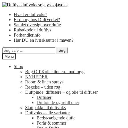
Spring
Spring
til
til
Hvad er duftvoks?
navigation
indhold
Er du ny hos DuftVerket?
Samlet oversigt over dufte
Rabatkode til duftlys
Forhandlerinfo
Har DU en iværksætter i maven?
Søg
Søg
efter:
Menu
Shop
Bug Off Kollektionen- mod myg
NYHEDER
Room & linen sprays
Røgelse – uden røg
Duftpinde, diffusere – og olie til diffuser
Diffuser
Duftpinde og refill olier
Startpakke til duftvoks
Duftvoks – alle varianter
Bedst-sælgende dufte
Forår & sommer