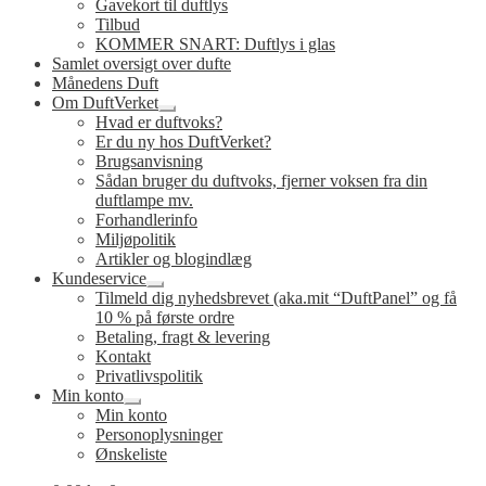
Gavekort til duftlys
Tilbud
KOMMER SNART: Duftlys i glas
Samlet oversigt over dufte
Månedens Duft
Om DuftVerket
Udfold
Hvad er duftvoks?
undermenu
Er du ny hos DuftVerket?
Brugsanvisning
Sådan bruger du duftvoks, fjerner voksen fra din
duftlampe mv.
Forhandlerinfo
Miljøpolitik
Artikler og blogindlæg
Kundeservice
Udfold
Tilmeld dig nyhedsbrevet (aka.mit “DuftPanel” og få
undermenu
10 % på første ordre
Betaling, fragt & levering
Kontakt
Privatlivspolitik
Min konto
Udfold
Min konto
undermenu
Personoplysninger
Ønskeliste