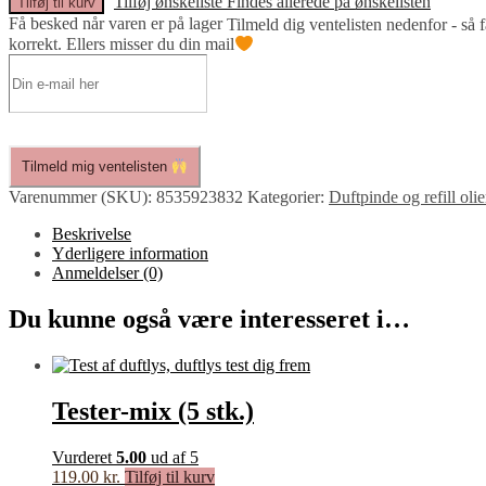
Tilføj ønskeliste
Findes allerede på ønskelisten
Tilføj til kurv
diffuser
Få besked når varen er på lager
Tilmeld dig ventelisten nedenfor - så 
(reeds
korrekt. Ellers misser du din mail
-
7
stk.)
antal
Tilmeld mig ventelisten
Varenummer (SKU):
8535923832
Kategorier:
Duftpinde og refill olie
Beskrivelse
Yderligere information
Anmeldelser (0)
Du kunne også være interesseret i…
Tester-mix (5 stk.)
Vurderet
5.00
ud af 5
119.00
kr.
Tilføj til kurv