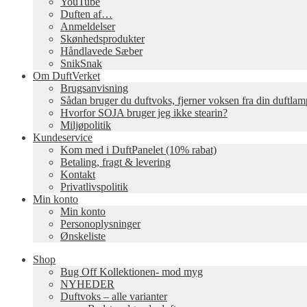
YouTube
Duften af…
Anmeldelser
Skønhedsprodukter
Håndlavede Sæber
SnikSnak
Om DuftVerket
Brugsanvisning
Sådan bruger du duftvoks, fjerner voksen fra din duftla
Hvorfor SOJA bruger jeg ikke stearin?
Miljøpolitik
Kundeservice
Kom med i DuftPanelet (10% rabat)
Betaling, fragt & levering
Kontakt
Privatlivspolitik
Min konto
Min konto
Personoplysninger
Ønskeliste
Shop
Bug Off Kollektionen- mod myg
NYHEDER
Duftvoks – alle varianter