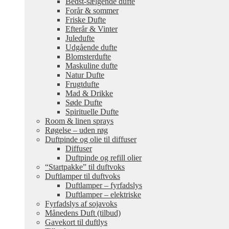
Bedst-sælgende dufte
Forår & sommer
Friske Dufte
Efterår & Vinter
Juledufte
Udgående dufte
Blomsterdufte
Maskuline dufte
Natur Dufte
Frugtdufte
Mad & Drikke
Søde Dufte
Spirituelle Dufte
Room & linen sprays
Røgelse – uden røg
Duftpinde og olie til diffuser
Diffuser
Duftpinde og refill olier
“Startpakke” til duftvoks
Duftlamper til duftvoks
Duftlamper – fyrfadslys
Duftlamper – elektriske
Fyrfadslys af sojavoks
Månedens Duft (tilbud)
Gavekort til duftlys