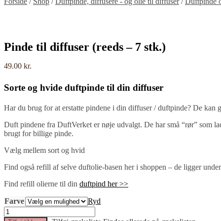
Forside
/
Shop
/
Duftpinde, diffusere - og olie til diffuser
/
Duftpinde og
Pinde til diffuser (reeds – 7 stk.)
49.00
kr.
Sorte og hvide duftpinde til din diffuser
Har du brug for at erstatte pindene i din diffuser / duftpinde? De kan g
Duft pindene fra DuftVerket er nøje udvalgt. De har små “rør” som lad
brugt for billige pinde.
Vælg mellem sort og hvid
Find også refill af selve duftolie-basen her i shoppen – de ligger un
Find refill olierne til din
duftpind her >>
Farve
Ryd
Pinde
til