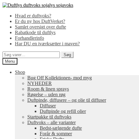
Spring
Spring
til
til
Hvad er duftvoks?
navigation
indhold
Er du ny hos DuftVerket?
Samlet oversigt over dufte
Rabatkode til duftlys
Forhandlerinfo
Har DU en iværksætter i maven?
Søg
Søg
efter:
Menu
Shop
Bug Off Kollektionen- mod myg
NYHEDER
Room & linen sprays
Røgelse – uden røg
Duftpinde, diffusere – og olie til diffuser
Diffuser
Duftpinde og refill olier
Startpakke til duftvoks
Duftvoks – alle varianter
Bedst-sælgende dufte
Forår & sommer