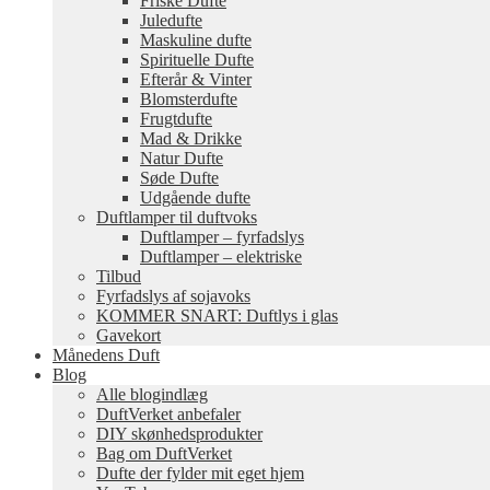
Friske Dufte
Juledufte
Maskuline dufte
Spirituelle Dufte
Efterår & Vinter
Blomsterdufte
Frugtdufte
Mad & Drikke
Natur Dufte
Søde Dufte
Udgående dufte
Duftlamper til duftvoks
Duftlamper – fyrfadslys
Duftlamper – elektriske
Tilbud
Fyrfadslys af sojavoks
KOMMER SNART: Duftlys i glas
Gavekort
Månedens Duft
Blog
Alle blogindlæg
DuftVerket anbefaler
DIY skønhedsprodukter
Bag om DuftVerket
Dufte der fylder mit eget hjem