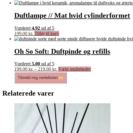
Duftlampe // Mat hvid cylinderformet
Vurderet
4.92
ud af 5
199.00
kr.
Tilføj til kurv
Oh So Soft: Duftpinde og refills
Vurderet
5.00
ud af 5
Prisinterval:
Dette
199.00
kr.
–
219.00
kr.
Vælg muligheder
199.00 kr.
vare
Tilmeld mig ventelisten
til
har
219.00 kr.
flere
varianter.
Relaterede varer
Mulighederne
kan
vælges
på
varesiden