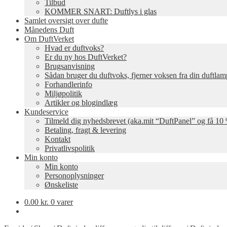
Tilbud
KOMMER SNART: Duftlys i glas
Samlet oversigt over dufte
Månedens Duft
Om DuftVerket
Hvad er duftvoks?
Er du ny hos DuftVerket?
Brugsanvisning
Sådan bruger du duftvoks, fjerner voksen fra din duftla
Forhandlerinfo
Miljøpolitik
Artikler og blogindlæg
Kundeservice
Tilmeld dig nyhedsbrevet (aka.mit “DuftPanel” og få 10 
Betaling, fragt & levering
Kontakt
Privatlivspolitik
Min konto
Min konto
Personoplysninger
Ønskeliste
0.00
kr.
0 varer