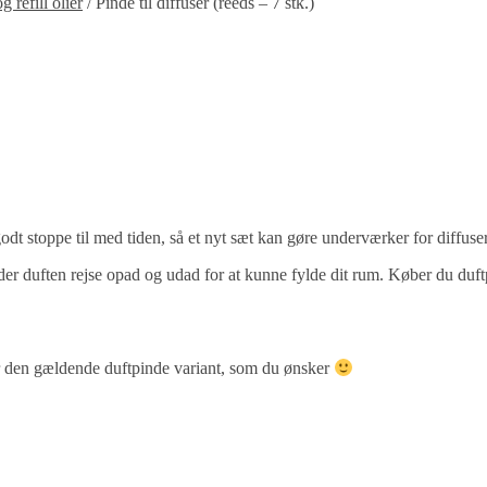
 refill olier
/
Pinde til diffuser (reeds – 7 stk.)
odt stoppe til med tiden, så et nyt sæt kan gøre underværker for diffuser
er duften rejse opad og udad for at kunne fylde dit rum. Køber du duftp
der den gældende duftpinde variant, som du ønsker