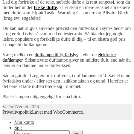
Lad dig forfriske af de rene, sæbede dufte a la rent sengetøj, som du
finder her under
friske dufte
. Eller skab en mere sensuel atmosfære
med dufte som HippieTastic, Warming Cashmere og Blissful Birch
(brug evt. søgefeltet)
Du kan naturligvis anvende præcist den duftvoks du synes bedst om
– og er du i tvivl så start med en tester-mix. Så blander jeg nogle
lækre, populære og forskellige dufte til dig – til en ekstra god pris.
Tilbage til duftlamperne:
Vælg mellem en
duftlampe til fyrfadslys
– eller de
elektriske
duftlamper.
Sidstnævnte duftlampe giver en mildere duft, end når du
tænder en flamme under duftvoksen.
Sådan gør du: Læg en brik duftvoks i duftlampens skål. Sæt et tændt
fyrfadslys under / eller sæt den i stikkontakten og tænd. Herefter er
det bare at lade duften brede sig i rummet.
Placér lampen utilgængeligt for små børn.
© DuftVerket 2026
Privatlivspolitik
Lavet med WooCommerce
.
Min konto
Søg
Søg
Søg