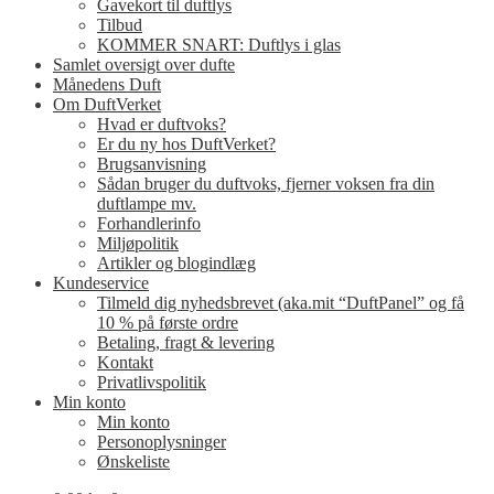
Gavekort til duftlys
Tilbud
KOMMER SNART: Duftlys i glas
Samlet oversigt over dufte
Månedens Duft
Om DuftVerket
Hvad er duftvoks?
Er du ny hos DuftVerket?
Brugsanvisning
Sådan bruger du duftvoks, fjerner voksen fra din
duftlampe mv.
Forhandlerinfo
Miljøpolitik
Artikler og blogindlæg
Kundeservice
Tilmeld dig nyhedsbrevet (aka.mit “DuftPanel” og få
10 % på første ordre
Betaling, fragt & levering
Kontakt
Privatlivspolitik
Min konto
Min konto
Personoplysninger
Ønskeliste