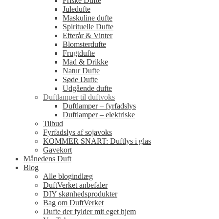
Friske Dufte
Juledufte
Maskuline dufte
Spirituelle Dufte
Efterår & Vinter
Blomsterdufte
Frugtdufte
Mad & Drikke
Natur Dufte
Søde Dufte
Udgående dufte
Duftlamper til duftvoks
Duftlamper – fyrfadslys
Duftlamper – elektriske
Tilbud
Fyrfadslys af sojavoks
KOMMER SNART: Duftlys i glas
Gavekort
Månedens Duft
Blog
Alle blogindlæg
DuftVerket anbefaler
DIY skønhedsprodukter
Bag om DuftVerket
Dufte der fylder mit eget hjem