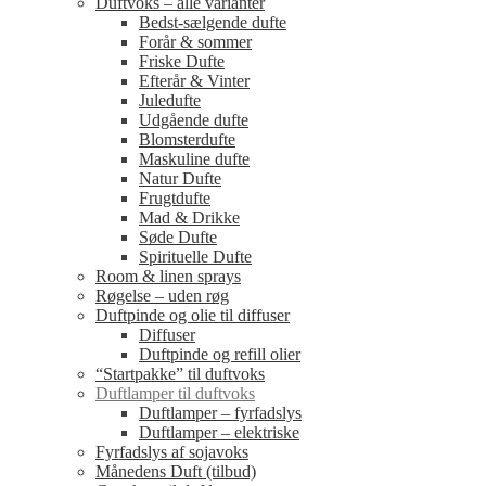
Duftvoks – alle varianter
Bedst-sælgende dufte
Forår & sommer
Friske Dufte
Efterår & Vinter
Juledufte
Udgående dufte
Blomsterdufte
Maskuline dufte
Natur Dufte
Frugtdufte
Mad & Drikke
Søde Dufte
Spirituelle Dufte
Room & linen sprays
Røgelse – uden røg
Duftpinde og olie til diffuser
Diffuser
Duftpinde og refill olier
“Startpakke” til duftvoks
Duftlamper til duftvoks
Duftlamper – fyrfadslys
Duftlamper – elektriske
Fyrfadslys af sojavoks
Månedens Duft (tilbud)