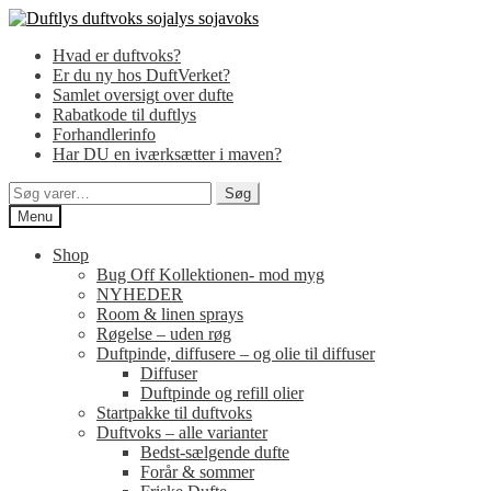
Spring
Spring
til
til
Hvad er duftvoks?
navigation
indhold
Er du ny hos DuftVerket?
Samlet oversigt over dufte
Rabatkode til duftlys
Forhandlerinfo
Har DU en iværksætter i maven?
Søg
Søg
efter:
Menu
Shop
Bug Off Kollektionen- mod myg
NYHEDER
Room & linen sprays
Røgelse – uden røg
Duftpinde, diffusere – og olie til diffuser
Diffuser
Duftpinde og refill olier
Startpakke til duftvoks
Duftvoks – alle varianter
Bedst-sælgende dufte
Forår & sommer