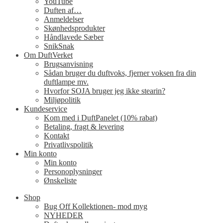
YouTube
Duften af…
Anmeldelser
Skønhedsprodukter
Håndlavede Sæber
SnikSnak
Om DuftVerket
Brugsanvisning
Sådan bruger du duftvoks, fjerner voksen fra din
duftlampe mv.
Hvorfor SOJA bruger jeg ikke stearin?
Miljøpolitik
Kundeservice
Kom med i DuftPanelet (10% rabat)
Betaling, fragt & levering
Kontakt
Privatlivspolitik
Min konto
Min konto
Personoplysninger
Ønskeliste
Shop
Bug Off Kollektionen- mod myg
NYHEDER