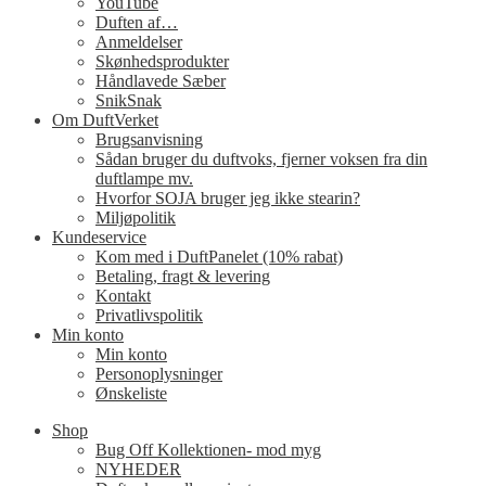
YouTube
Duften af…
Anmeldelser
Skønhedsprodukter
Håndlavede Sæber
SnikSnak
Om DuftVerket
Brugsanvisning
Sådan bruger du duftvoks, fjerner voksen fra din
duftlampe mv.
Hvorfor SOJA bruger jeg ikke stearin?
Miljøpolitik
Kundeservice
Kom med i DuftPanelet (10% rabat)
Betaling, fragt & levering
Kontakt
Privatlivspolitik
Min konto
Min konto
Personoplysninger
Ønskeliste
Shop
Bug Off Kollektionen- mod myg
NYHEDER