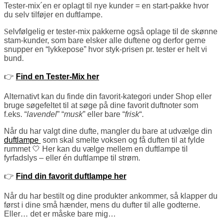
Tester-mix´en er oplagt til nye kunder = en start-pakke hvor
du selv tilføjer en duftlampe.
S
elvfølgelig er tester-mix pakkerne også oplage til de skønne
stam-kunder, som bare elsker alle duftene og derfor gerne
snupper en “lykkepose” hvor styk-prisen pr. tester er helt vi
bund.
👉
Find en Tester-Mix her
Alternativt kan du finde din favorit-kategori under Shop eller
bruge søgefeltet til at søge på dine favorit duftnoter som
f.eks. “
lavendel
” “
musk
” eller bare “
frisk
“.
Når du har valgt dine dufte, mangler du bare at udvælge din
duftlampe
som skal smelte voksen og få duften til at fylde
rummet 🤍 Her kan du vælge mellem en duftlampe til
fyrfadslys – eller én duftlampe til strøm.
👉
Find din favorit duftlampe her
Når du har bestilt og dine produkter ankommer, så klapper du
først i dine små hænder, mens du dufter til alle godterne.
Eller… det er måske bare mig…