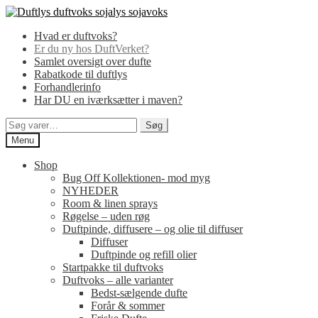
Spring
Spring
til
til
Hvad er duftvoks?
navigation
indhold
Er du ny hos DuftVerket?
Samlet oversigt over dufte
Rabatkode til duftlys
Forhandlerinfo
Har DU en iværksætter i maven?
Søg
Søg
efter:
Menu
Shop
Bug Off Kollektionen- mod myg
NYHEDER
Room & linen sprays
Røgelse – uden røg
Duftpinde, diffusere – og olie til diffuser
Diffuser
Duftpinde og refill olier
Startpakke til duftvoks
Duftvoks – alle varianter
Bedst-sælgende dufte
Forår & sommer