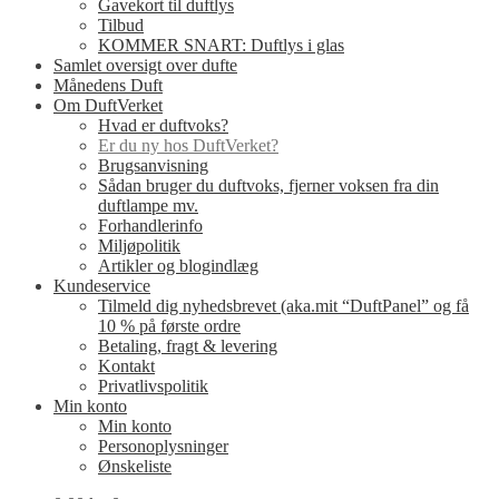
Gavekort til duftlys
Tilbud
KOMMER SNART: Duftlys i glas
Samlet oversigt over dufte
Månedens Duft
Om DuftVerket
Hvad er duftvoks?
Er du ny hos DuftVerket?
Brugsanvisning
Sådan bruger du duftvoks, fjerner voksen fra din
duftlampe mv.
Forhandlerinfo
Miljøpolitik
Artikler og blogindlæg
Kundeservice
Tilmeld dig nyhedsbrevet (aka.mit “DuftPanel” og få
10 % på første ordre
Betaling, fragt & levering
Kontakt
Privatlivspolitik
Min konto
Min konto
Personoplysninger
Ønskeliste