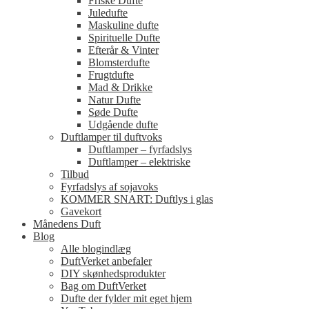
Friske Dufte
Juledufte
Maskuline dufte
Spirituelle Dufte
Efterår & Vinter
Blomsterdufte
Frugtdufte
Mad & Drikke
Natur Dufte
Søde Dufte
Udgående dufte
Duftlamper til duftvoks
Duftlamper – fyrfadslys
Duftlamper – elektriske
Tilbud
Fyrfadslys af sojavoks
KOMMER SNART: Duftlys i glas
Gavekort
Månedens Duft
Blog
Alle blogindlæg
DuftVerket anbefaler
DIY skønhedsprodukter
Bag om DuftVerket
Dufte der fylder mit eget hjem