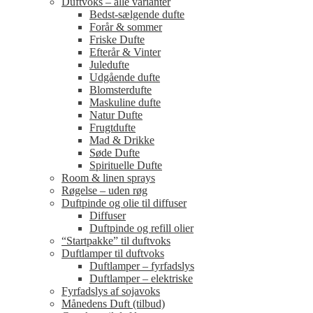
Duftvoks – alle varianter
Bedst-sælgende dufte
Forår & sommer
Friske Dufte
Efterår & Vinter
Juledufte
Udgående dufte
Blomsterdufte
Maskuline dufte
Natur Dufte
Frugtdufte
Mad & Drikke
Søde Dufte
Spirituelle Dufte
Room & linen sprays
Røgelse – uden røg
Duftpinde og olie til diffuser
Diffuser
Duftpinde og refill olier
“Startpakke” til duftvoks
Duftlamper til duftvoks
Duftlamper – fyrfadslys
Duftlamper – elektriske
Fyrfadslys af sojavoks
Månedens Duft (tilbud)