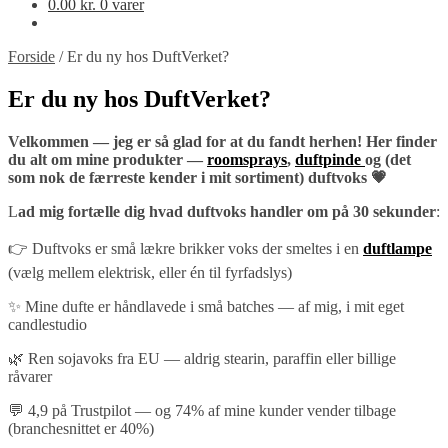
0.00
kr.
0 varer
Forside
/
Er du ny hos DuftVerket?
Er du ny hos DuftVerket?
Velkommen — jeg er så glad for at du fandt herhen! Her finder
du alt om mine produkter —
roomsprays
,
duftpinde
og (det
som nok de færreste kender i mit sortiment) duftvoks 💗
L
ad mig fortælle dig hvad duftvoks handler om på 30 sekunder
:
👉 Duftvoks er små lækre brikker voks der smeltes i en
duftlampe
(vælg mellem elektrisk, eller én til fyrfadslys)
✨ Mine dufte er håndlavede i små batches — af mig, i mit eget
candlestudio
🌿 Ren sojavoks fra EU — aldrig stearin, paraffin eller billige
råvarer
💬 4,9 på Trustpilot — og 74% af mine kunder vender tilbage
(branchesnittet er 40%)