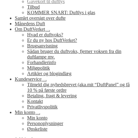
Gavekort til duftlys
Tilbud
KOMMER SNART: Duftlys i glas
Samlet oversigt over dufte
Månedens Duft
Om DuftVerket
Udfold
Hvad er duftvoks?
undermenu
Er du ny hos DuftVerket?
Brugsanvisning
Sådan bruger du duftvoks, fjerner voksen fra din
duftlampe mv.
Forhandlerinfo
Miljøpolitik
Artikler og blogindlæg
Kundeservice
Udfold
Tilmeld dig nyhedsbrevet (aka.mit “DuftPanel” og få
undermenu
10 % på første ordre
Betaling, fragt & levering
Kontakt
Privatlivspolitik
Min konto
Udfold
Min konto
undermenu
Personoplysninger
Ønskeliste