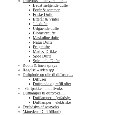
Duftvoks – alle varianter
Udfold
Bedst-sælgende dufte
undermenu
Forår & sommer
Friske Dufte
Efterår & Vinter
Juledufte
Udgående dufte
Blomsterdufte
Maskuline dufte
Natur Dufte
Frugtdufte
Mad & Drikke
Søde Dufte
Spirituelle Dufte
Room & linen sprays
Røgelse – uden røg
Duftpinde og olie til diffuser
Udfold
Diffuser
undermenu
Duftpinde og refill olier
“Startpakke” til duftvoks
Duftlamper til duftvoks
Udfold
Duftlamper – fyrfadslys
undermenu
Duftlamper – elektriske
Fyrfadslys af sojavoks
Månedens Duft (tilbud)