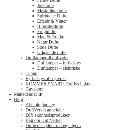
Friske Dufte
Juledufte
Maskuline dufte
Spirituelle Dufte
Efterår & Vinter
Blomsterdufte
Frugtdufte
Mad & Drikke
Natur Dufte
Søde Dufte
Udgående dufte
Duftlamper til duftvoks
Duftlamper – fyrfadslys
Duftlamper – elektriske
Tilbud
Fyrfadslys af sojavoks
KOMMER SNART: Duftlys i glas
Gavekort
Månedens Duft
Blog
Alle blogindlæg
DuftVerket anbefaler
DIY skønhedsprodukter
Bag om DuftVerket
Dufte der fylder mit eget hjem