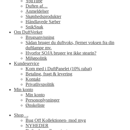
YouTube
Duften af…
Anmeldelser
Skønhedsprodukter
Håndlavede Sæber
SnikSnak
Om DuftVerket
Brugsanvisning
Sådan bruger du duftvoks, fjerner voksen fra din
duftlampe mv.
Hvorfor SOJA bruger jeg ikke stearin?
Miljøpolitik
Kundeservice
Kom med i DuftPanelet (10% rabat)
Betaling, fragt & levering
Kontakt
Privatlivspolitik
Min konto
Min konto
Personoplysninger
Ønskeliste
Shop
Udfold
Bug Off Kollektionen- mod myg
undermenu
NYHEDER