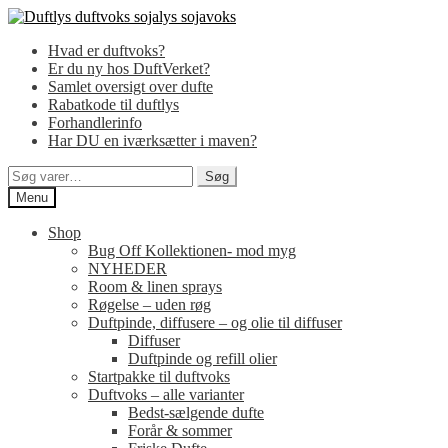
Spring
Spring
til
til
Hvad er duftvoks?
navigation
indhold
Er du ny hos DuftVerket?
Samlet oversigt over dufte
Rabatkode til duftlys
Forhandlerinfo
Har DU en iværksætter i maven?
Søg
Søg
efter:
Menu
Shop
Bug Off Kollektionen- mod myg
NYHEDER
Room & linen sprays
Røgelse – uden røg
Duftpinde, diffusere – og olie til diffuser
Diffuser
Duftpinde og refill olier
Startpakke til duftvoks
Duftvoks – alle varianter
Bedst-sælgende dufte
Forår & sommer