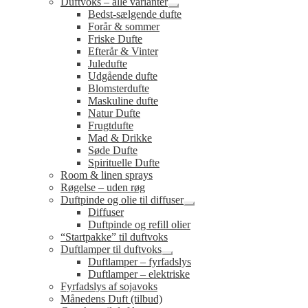
Duftvoks – alle varianter
Udfold
Bedst-sælgende dufte
undermenu
Forår & sommer
Friske Dufte
Efterår & Vinter
Juledufte
Udgående dufte
Blomsterdufte
Maskuline dufte
Natur Dufte
Frugtdufte
Mad & Drikke
Søde Dufte
Spirituelle Dufte
Room & linen sprays
Røgelse – uden røg
Duftpinde og olie til diffuser
Udfold
Diffuser
undermenu
Duftpinde og refill olier
“Startpakke” til duftvoks
Duftlamper til duftvoks
Udfold
Duftlamper – fyrfadslys
undermenu
Duftlamper – elektriske
Fyrfadslys af sojavoks
Månedens Duft (tilbud)