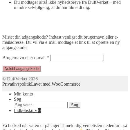
Du modtager altså ikke nyhedsbreve fra DuftVerket – med
mindre selvfølgelig, at du har tilmeldt dig.
Mistet din adgangskode? Indtast venligst dit brugernavn eller e-
mailadresse. Du vil via e-mail modtage et link til at oprette en ny
adgangskode.
Påkrævet
Brugernavn eller e-mail
*
Nulstil adgangskode
© DuftVerket 2026
Privatlivspolitik
Lavet med WooCommerce
.
Min konto
Søg
Søg
Søg
efter:
Indkøbskurv
0
Få besked når varen er på lager
Tilmeld dig ventelisten nedenfor - så