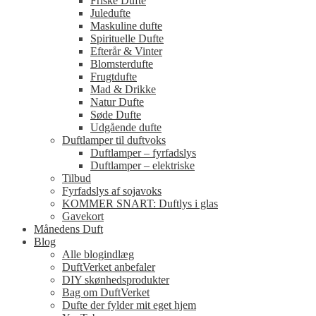
Friske Dufte
Juledufte
Maskuline dufte
Spirituelle Dufte
Efterår & Vinter
Blomsterdufte
Frugtdufte
Mad & Drikke
Natur Dufte
Søde Dufte
Udgående dufte
Duftlamper til duftvoks
Duftlamper – fyrfadslys
Duftlamper – elektriske
Tilbud
Fyrfadslys af sojavoks
KOMMER SNART: Duftlys i glas
Gavekort
Månedens Duft
Blog
Alle blogindlæg
DuftVerket anbefaler
DIY skønhedsprodukter
Bag om DuftVerket
Dufte der fylder mit eget hjem