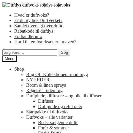
Spring
Spring
til
til
Hvad er duftvoks?
navigation
indhold
Er du ny hos DuftVerket?
Samlet oversigt over dufte
Rabatkode til duftlys
Forhandlerinfo
Har DU en iværksætter i maven?
Søg
Søg
efter:
Menu
Shop
Bug Off Kollektionen- mod myg
NYHEDER
Room & linen sprays
Røgelse – uden røg
Duftpinde, diffusere – og olie til diffuser
Diffuser
Duftpinde og refill olier
Startpakke til duftvoks
Duftvoks – alle varianter
Bedst-sælgende dufte
Forår & sommer