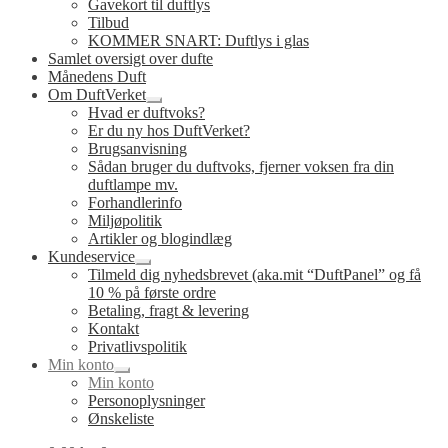
Gavekort til duftlys
Tilbud
KOMMER SNART: Duftlys i glas
Samlet oversigt over dufte
Månedens Duft
Om DuftVerket
Udfold
Hvad er duftvoks?
undermenu
Er du ny hos DuftVerket?
Brugsanvisning
Sådan bruger du duftvoks, fjerner voksen fra din
duftlampe mv.
Forhandlerinfo
Miljøpolitik
Artikler og blogindlæg
Kundeservice
Udfold
Tilmeld dig nyhedsbrevet (aka.mit “DuftPanel” og få
undermenu
10 % på første ordre
Betaling, fragt & levering
Kontakt
Privatlivspolitik
Min konto
Udfold
Min konto
undermenu
Personoplysninger
Ønskeliste