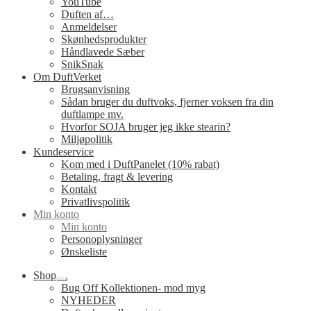
YouTube
Duften af…
Anmeldelser
Skønhedsprodukter
Håndlavede Sæber
SnikSnak
Om DuftVerket
Brugsanvisning
Sådan bruger du duftvoks, fjerner voksen fra din
duftlampe mv.
Hvorfor SOJA bruger jeg ikke stearin?
Miljøpolitik
Kundeservice
Kom med i DuftPanelet (10% rabat)
Betaling, fragt & levering
Kontakt
Privatlivspolitik
Min konto
Min konto
Personoplysninger
Ønskeliste
Shop
Udfold
Bug Off Kollektionen- mod myg
undermenu
NYHEDER