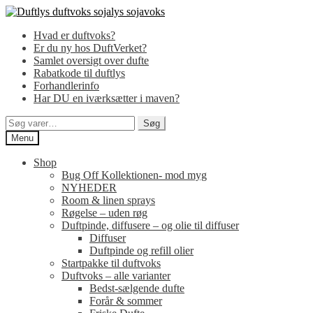
Spring
Spring
til
til
Hvad er duftvoks?
navigation
indhold
Er du ny hos DuftVerket?
Samlet oversigt over dufte
Rabatkode til duftlys
Forhandlerinfo
Har DU en iværksætter i maven?
Søg
Søg
efter:
Menu
Shop
Bug Off Kollektionen- mod myg
NYHEDER
Room & linen sprays
Røgelse – uden røg
Duftpinde, diffusere – og olie til diffuser
Diffuser
Duftpinde og refill olier
Startpakke til duftvoks
Duftvoks – alle varianter
Bedst-sælgende dufte
Forår & sommer