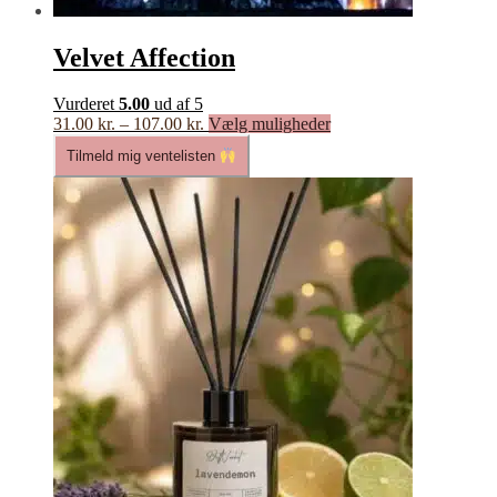
Velvet Affection
Vurderet
5.00
ud af 5
Prisinterval:
Dette
31.00
kr.
–
107.00
kr.
Vælg muligheder
31.00 kr.
vare
Tilmeld mig ventelisten
til
har
107.00 kr.
flere
varianter.
Mulighederne
kan
vælges
på
varesiden