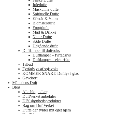
Friske Dufte
Juledufte
Maskuline dufte
Spirituelle Dufte
Efterår & Vinter
Blomsterdufte
Frugtdufte
Mad & Drikke
Natur Dufte
Søde Dufte
Udgående dufte
Duftlamper til duftvoks
Duftlamper – fyrfadslys
Duftlamper – elektriske
Tilbud
Fyrfadslys af sojavoks
KOMMER SNART: Duftlys i glas
Gavekort
Månedens Duft
Blog
Alle blogindlæg
DuftVerket anbefaler
DIY skønhedsprodukter
Bag om DuftVerket
Dufte der fylder mit eget hjem