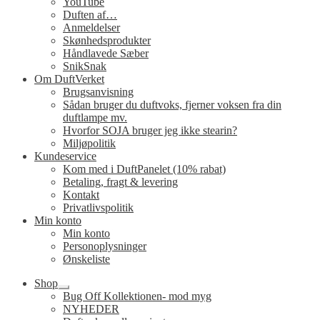
YouTube
Duften af…
Anmeldelser
Skønhedsprodukter
Håndlavede Sæber
SnikSnak
Om DuftVerket
Brugsanvisning
Sådan bruger du duftvoks, fjerner voksen fra din
duftlampe mv.
Hvorfor SOJA bruger jeg ikke stearin?
Miljøpolitik
Kundeservice
Kom med i DuftPanelet (10% rabat)
Betaling, fragt & levering
Kontakt
Privatlivspolitik
Min konto
Min konto
Personoplysninger
Ønskeliste
Shop
Udfold
Bug Off Kollektionen- mod myg
undermenu
NYHEDER