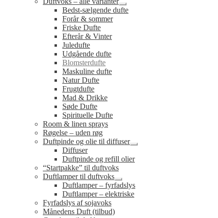
Duftvoks – alle varianter
Udfold
Bedst-sælgende dufte
undermenu
Forår & sommer
Friske Dufte
Efterår & Vinter
Juledufte
Udgående dufte
Blomsterdufte
Maskuline dufte
Natur Dufte
Frugtdufte
Mad & Drikke
Søde Dufte
Spirituelle Dufte
Room & linen sprays
Røgelse – uden røg
Duftpinde og olie til diffuser
Udfold
Diffuser
undermenu
Duftpinde og refill olier
“Startpakke” til duftvoks
Duftlamper til duftvoks
Udfold
Duftlamper – fyrfadslys
undermenu
Duftlamper – elektriske
Fyrfadslys af sojavoks
Månedens Duft (tilbud)