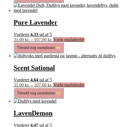
Pure Lavender
Vurderet
4.33
ud af 5
Prisinterval:
Dette
31.00
kr.
–
107.00
kr.
Vælg muligheder
31.00 kr.
vare
Tilmeld mig ventelisten
til
har
107.00 kr.
flere
varianter.
Mulighederne
Scent Sational
kan
vælges
Vurderet
4.64
ud af 5
på
Prisinterval:
Dette
31.00
kr.
–
107.00
kr.
Vælg muligheder
varesiden
31.00 kr.
vare
Tilmeld mig ventelisten
til
har
107.00 kr.
flere
varianter.
Mulighederne
LavenDemon
kan
vælges
Vurderet
4.47
ud af 5
på