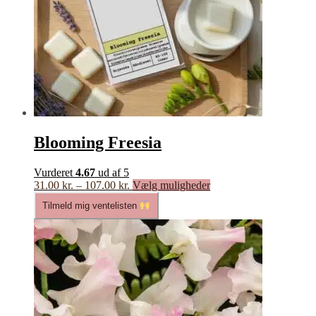
Blooming Freesia
Vurderet
4.67
ud af 5
Prisinterval:
Dette
31.00
kr.
–
107.00
kr.
Vælg muligheder
31.00 kr.
vare
Tilmeld mig ventelisten
til
har
107.00 kr.
flere
varianter.
Mulighederne
kan
vælges
på
varesiden