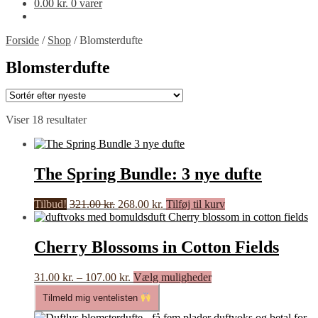
0.00
kr.
0 varer
Forside
/
Shop
/
Blomsterdufte
Blomsterdufte
Sorteret
Viser 18 resultater
efter
seneste
The Spring Bundle: 3 nye dufte
Den
Den
Tilbud!
321.00
kr.
268.00
kr.
Tilføj til kurv
oprindelige
aktuelle
pris
pris
var:
er:
Cherry Blossoms in Cotton Fields
321.00 kr..
268.00 kr..
Prisinterval:
Dette
31.00
kr.
–
107.00
kr.
Vælg muligheder
31.00 kr.
vare
Tilmeld mig ventelisten
til
har
107.00 kr.
flere