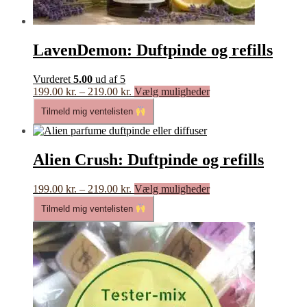
LavenDemon: Duftpinde og refills
Vurderet
5.00
ud af 5
Prisinterval:
Dette
199.00
kr.
–
219.00
kr.
Vælg muligheder
199.00 kr.
vare
Tilmeld mig ventelisten
til
har
219.00 kr.
flere
varianter.
Mulighederne
Alien Crush: Duftpinde og refills
kan
vælges
Prisinterval:
Dette
199.00
kr.
–
219.00
kr.
Vælg muligheder
på
199.00 kr.
vare
varesiden
Tilmeld mig ventelisten
til
har
219.00 kr.
flere
varianter.
Mulighederne
kan
vælges
på
varesiden