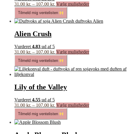
Prisinterval:
Dette
31.00
kr.
–
107.00
kr.
Vælg muligheder
31.00 kr.
vare
Tilmeld mig ventelisten
til
har
107.00 kr.
flere
varianter.
Mulighederne
Alien Crush
kan
vælges
Vurderet
4.83
ud af 5
på
Prisinterval:
Dette
31.00
kr.
–
107.00
kr.
Vælg muligheder
varesiden
31.00 kr.
vare
Tilmeld mig ventelisten
til
har
107.00 kr.
flere
varianter.
Mulighederne
kan
Lily of the Valley
vælges
på
Vurderet
4.55
ud af 5
varesiden
Prisinterval:
Dette
31.00
kr.
–
107.00
kr.
Vælg muligheder
31.00 kr.
vare
Tilmeld mig ventelisten
til
har
107.00 kr.
flere
varianter.
Mulighederne