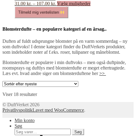
Prisinterval:
Dette
31.00
kr.
–
107.00
kr.
Vælg muligheder
varesiden
31.00 kr.
vare
Tilmeld mig ventelisten
til
har
107.00 kr.
flere
varianter.
Blomsterdufte – en populære kategori af en årsag..
Mulighederne
kan
Duften af fuldt udsprungne blomster på en varm sommerdag – ny
vælges
som duftvoks! I denne kategori finder du DuftVerkets produkter,
på
som indeholder noter af f.eks. roser, tulipaner og måneblomst.
varesiden
Blomsterdufte er populære i min duftvoks – men også duftpinde,
roomsprays og duftlys med blomsterdufte er meget eftertragtede.
Læs evt. hvad andre siger om blomsterduftene her
>>
Sorteret
Viser 18 resultater
efter
© DuftVerket 2026
seneste
Privatlivspolitik
Lavet med WooCommerce
.
Min konto
Søg
Søg
Søg