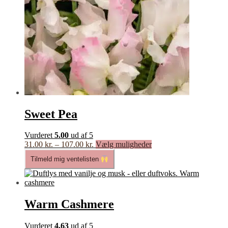
Sweet Pea
Vurderet
5.00
ud af 5
Prisinterval:
Dette
31.00
kr.
–
107.00
kr.
Vælg muligheder
31.00 kr.
vare
Tilmeld mig ventelisten
til
har
107.00 kr.
flere
varianter.
Mulighederne
kan
Warm Cashmere
vælges
på
Vurderet
4.63
ud af 5
varesiden