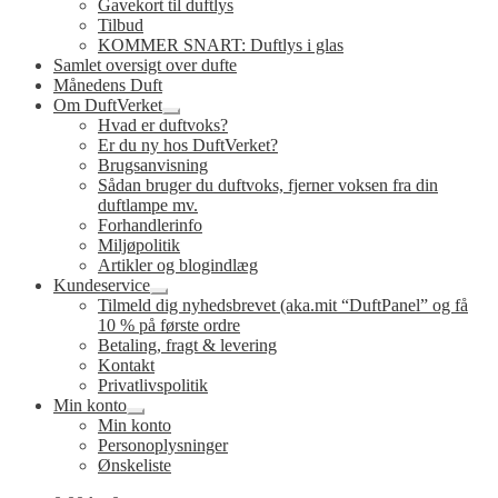
Gavekort til duftlys
Tilbud
KOMMER SNART: Duftlys i glas
Samlet oversigt over dufte
Månedens Duft
Om DuftVerket
Udfold
Hvad er duftvoks?
undermenu
Er du ny hos DuftVerket?
Brugsanvisning
Sådan bruger du duftvoks, fjerner voksen fra din
duftlampe mv.
Forhandlerinfo
Miljøpolitik
Artikler og blogindlæg
Kundeservice
Udfold
Tilmeld dig nyhedsbrevet (aka.mit “DuftPanel” og få
undermenu
10 % på første ordre
Betaling, fragt & levering
Kontakt
Privatlivspolitik
Min konto
Udfold
Min konto
undermenu
Personoplysninger
Ønskeliste