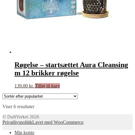
Røgelse – startsættet Aura Cleansing
m 12 brikker røgelse
139.00
kr.
Tilføj til kurv
Sorteret
Viser 6 resultater
efter
© DuftVerket 2026
popularitet
Privatlivspolitik
Lavet med WooCommerce
.
Min konto