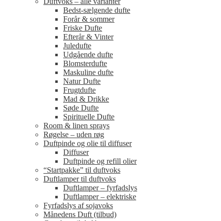
Duftvoks – alle varianter
Bedst-sælgende dufte
Forår & sommer
Friske Dufte
Efterår & Vinter
Juledufte
Udgående dufte
Blomsterdufte
Maskuline dufte
Natur Dufte
Frugtdufte
Mad & Drikke
Søde Dufte
Spirituelle Dufte
Room & linen sprays
Røgelse – uden røg
Duftpinde og olie til diffuser
Diffuser
Duftpinde og refill olier
“Startpakke” til duftvoks
Duftlamper til duftvoks
Duftlamper – fyrfadslys
Duftlamper – elektriske
Fyrfadslys af sojavoks
Månedens Duft (tilbud)