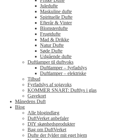
Friske Dufte
Juledufte
Maskuline dufte
Spirituelle Dufte
Efterår & Vinter
Blomsterdufte
Frugtdufte
Mad & Drikke
Natur Dufte
Søde Dufte
Udgående dufte
Duftlamper til duftvoks
Duftlamper – fyrfadslys
Duftlamper – elektriske
Tilbud
Fyrfadslys af sojavoks
KOMMER SNART: Duftlys i glas
Gavekort
Månedens Duft
Blog
Alle blogindlæg
DuftVerket anbefaler
DIY skønhedsprodukter
Bag om DuftVerket
Dufte der fylder mit eget hjem