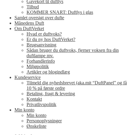
Gavekort til duftlys
Tilbud
KOMMER SNART: Duftlys i glas
Samlet oversigt over dufte
Månedens Duft
Om DuftVerket
Hvad er duftvoks?
Er du ny hos DuftVerket?
Brugsanvisning
Sådan bruger du duftvoks, fjerner voksen fra din
duftlampe mv.
Forhandlerinfo
Miljøpolitik
Artikler og blogindlæg
Kundeservice
Tilmeld dig nyhedsbrevet (aka.mit “DuftPanel” og få
10 % på første ordre
Betaling, fragt & levering
Kontakt
Privatlivspolitik
Min konto
Min konto
Personoplysninger
Ønskeliste