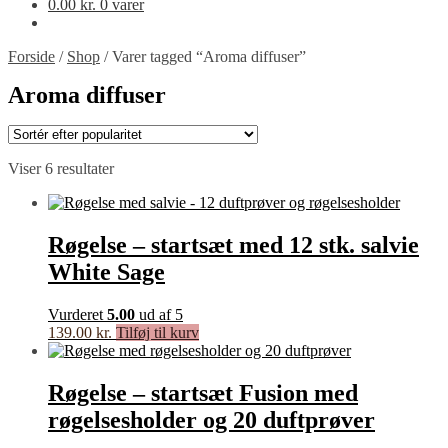
0.00
kr.
0 varer
Forside
/
Shop
/
Varer tagged “Aroma diffuser”
Aroma diffuser
Sorteret
Viser 6 resultater
efter
popularitet
Røgelse – startsæt med 12 stk. salvie
White Sage
Vurderet
5.00
ud af 5
139.00
kr.
Tilføj til kurv
Røgelse – startsæt Fusion med
røgelsesholder og 20 duftprøver