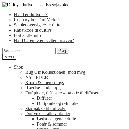
Spring
Spring
til
til
Hvad er duftvoks?
navigation
indhold
Er du ny hos DuftVerket?
Samlet oversigt over dufte
Rabatkode til duftlys
Forhandlerinfo
Har DU en iværksætter i maven?
Søg
Søg
efter:
Menu
Shop
Bug Off Kollektionen- mod myg
NYHEDER
Room & linen sprays
Røgelse – uden røg
Duftpinde, diffusere – og olie til diffuser
Diffuser
Duftpinde og refill olier
Startpakke til duftvoks
Duftvoks – alle varianter
Bedst-sælgende dufte
Forår & sommer