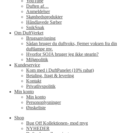
YouTube
Duften af…
Anmeldelser
Skønhedsprodukter
Håndlavede Sæber
SnikSnak
Om DuftVerket
Brugsanvisning
Sådan bruger du duftvoks, fjerner voksen fra din
duftlampe mv.
Hvorfor SOJA bruger jeg ikke stearin?
Miljøpolitik
Kundeservice
Kom med i DuftPanelet (10% rabat)
Betaling, fragt & levering
Kontakt
Privatlivspolitik
Min konto
Min konto
Personoplysninger
Ønskeliste
Shop
Bug Off Kollektionen- mod myg
NYHEDER