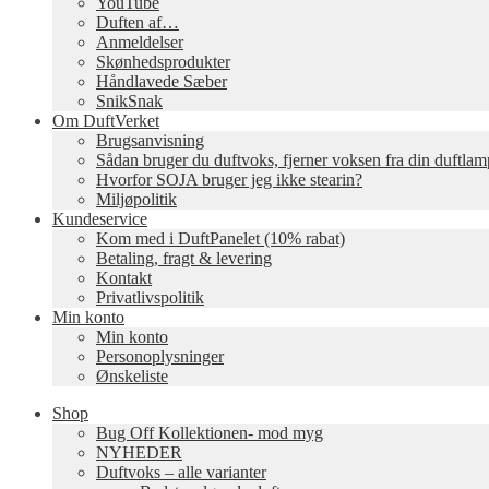
YouTube
Duften af…
Anmeldelser
Skønhedsprodukter
Håndlavede Sæber
SnikSnak
Om DuftVerket
Brugsanvisning
Sådan bruger du duftvoks, fjerner voksen fra din duftla
Hvorfor SOJA bruger jeg ikke stearin?
Miljøpolitik
Kundeservice
Kom med i DuftPanelet (10% rabat)
Betaling, fragt & levering
Kontakt
Privatlivspolitik
Min konto
Min konto
Personoplysninger
Ønskeliste
Shop
Bug Off Kollektionen- mod myg
NYHEDER
Duftvoks – alle varianter