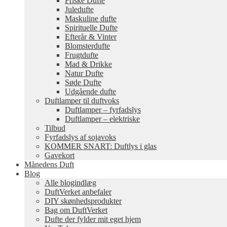
Friske Dufte
Juledufte
Maskuline dufte
Spirituelle Dufte
Efterår & Vinter
Blomsterdufte
Frugtdufte
Mad & Drikke
Natur Dufte
Søde Dufte
Udgående dufte
Duftlamper til duftvoks
Duftlamper – fyrfadslys
Duftlamper – elektriske
Tilbud
Fyrfadslys af sojavoks
KOMMER SNART: Duftlys i glas
Gavekort
Månedens Duft
Blog
Alle blogindlæg
DuftVerket anbefaler
DIY skønhedsprodukter
Bag om DuftVerket
Dufte der fylder mit eget hjem