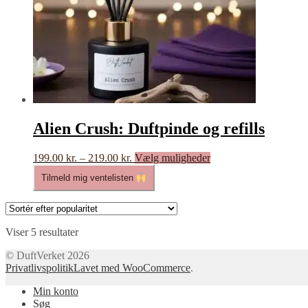
Alien Crush: Duftpinde og refills
Prisinterval:
Dette
199.00
kr.
–
219.00
kr.
Vælg muligheder
199.00 kr.
vare
Tilmeld mig ventelisten
til
har
219.00 kr.
flere
varianter.
Mulighederne
Sorteret
kan
Viser 5 resultater
efter
vælges
© DuftVerket 2026
popularitet
på
Privatlivspolitik
Lavet med WooCommerce
.
varesiden
Min konto
Søg