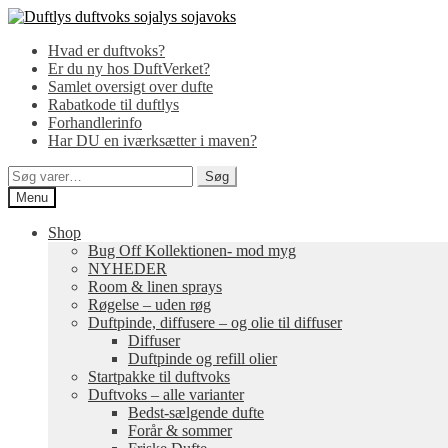
Spring
Spring
til
til
Hvad er duftvoks?
navigation
indhold
Er du ny hos DuftVerket?
Samlet oversigt over dufte
Rabatkode til duftlys
Forhandlerinfo
Har DU en iværksætter i maven?
Søg
Søg
efter:
Menu
Shop
Bug Off Kollektionen- mod myg
NYHEDER
Room & linen sprays
Røgelse – uden røg
Duftpinde, diffusere – og olie til diffuser
Diffuser
Duftpinde og refill olier
Startpakke til duftvoks
Duftvoks – alle varianter
Bedst-sælgende dufte
Forår & sommer