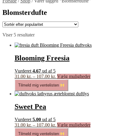
Forside
/
Shop
/
Varer tagged “Blomsterdufte”
Blomsterdufte
Sorteret
Viser 5 resultater
efter
popularitet
Blooming Freesia
Vurderet
4.67
ud af 5
Prisinterval:
Dette
31.00
kr.
–
107.00
kr.
Vælg muligheder
31.00 kr.
vare
Tilmeld mig ventelisten
til
har
107.00 kr.
flere
varianter.
Mulighederne
Sweet Pea
kan
vælges
Vurderet
5.00
ud af 5
på
Prisinterval:
Dette
31.00
kr.
–
107.00
kr.
Vælg muligheder
varesiden
31.00 kr.
vare
Tilmeld mig ventelisten
til
har