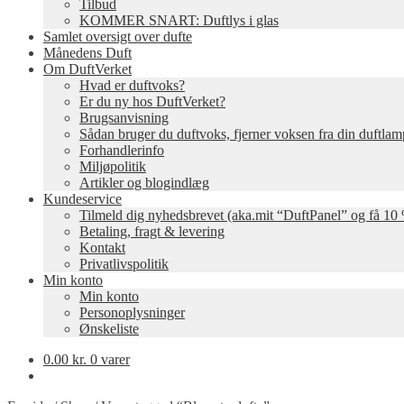
Tilbud
KOMMER SNART: Duftlys i glas
Samlet oversigt over dufte
Månedens Duft
Om DuftVerket
Hvad er duftvoks?
Er du ny hos DuftVerket?
Brugsanvisning
Sådan bruger du duftvoks, fjerner voksen fra din duftla
Forhandlerinfo
Miljøpolitik
Artikler og blogindlæg
Kundeservice
Tilmeld dig nyhedsbrevet (aka.mit “DuftPanel” og få 10 
Betaling, fragt & levering
Kontakt
Privatlivspolitik
Min konto
Min konto
Personoplysninger
Ønskeliste
0.00
kr.
0 varer