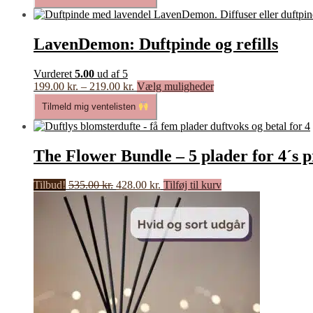
107.00 kr.
flere
varianter.
Mulighederne
LavenDemon: Duftpinde og refills
kan
vælges
Vurderet
5.00
ud af 5
på
Prisinterval:
Dette
199.00
kr.
–
219.00
kr.
Vælg muligheder
varesiden
199.00 kr.
vare
Tilmeld mig ventelisten
til
har
219.00 kr.
flere
varianter.
Mulighederne
The Flower Bundle – 5 plader for 4´s p
kan
vælges
Den
Den
Tilbud!
535.00
kr.
428.00
kr.
Tilføj til kurv
på
oprindelige
aktuelle
varesiden
pris
pris
var:
er:
535.00 kr..
428.00 kr..