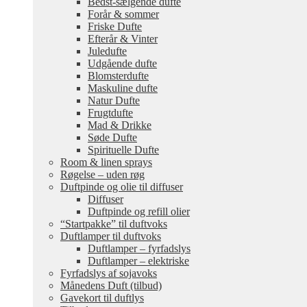
Bedst-sælgende dufte
Forår & sommer
Friske Dufte
Efterår & Vinter
Juledufte
Udgående dufte
Blomsterdufte
Maskuline dufte
Natur Dufte
Frugtdufte
Mad & Drikke
Søde Dufte
Spirituelle Dufte
Room & linen sprays
Røgelse – uden røg
Duftpinde og olie til diffuser
Diffuser
Duftpinde og refill olier
“Startpakke” til duftvoks
Duftlamper til duftvoks
Duftlamper – fyrfadslys
Duftlamper – elektriske
Fyrfadslys af sojavoks
Månedens Duft (tilbud)
Gavekort til duftlys