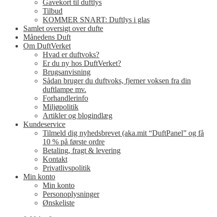
Gavekort til duftlys
Tilbud
KOMMER SNART: Duftlys i glas
Samlet oversigt over dufte
Månedens Duft
Om DuftVerket
Hvad er duftvoks?
Er du ny hos DuftVerket?
Brugsanvisning
Sådan bruger du duftvoks, fjerner voksen fra din
duftlampe mv.
Forhandlerinfo
Miljøpolitik
Artikler og blogindlæg
Kundeservice
Tilmeld dig nyhedsbrevet (aka.mit “DuftPanel” og få
10 % på første ordre
Betaling, fragt & levering
Kontakt
Privatlivspolitik
Min konto
Min konto
Personoplysninger
Ønskeliste