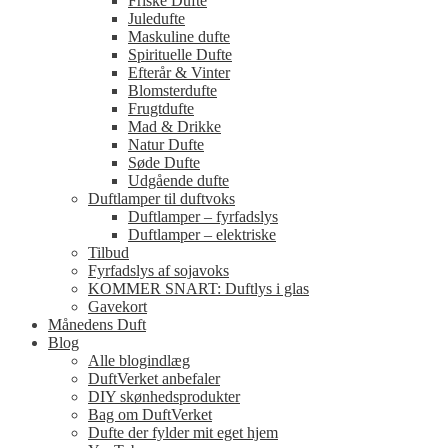
Friske Dufte
Juledufte
Maskuline dufte
Spirituelle Dufte
Efterår & Vinter
Blomsterdufte
Frugtdufte
Mad & Drikke
Natur Dufte
Søde Dufte
Udgående dufte
Duftlamper til duftvoks
Duftlamper – fyrfadslys
Duftlamper – elektriske
Tilbud
Fyrfadslys af sojavoks
KOMMER SNART: Duftlys i glas
Gavekort
Månedens Duft
Blog
Alle blogindlæg
DuftVerket anbefaler
DIY skønhedsprodukter
Bag om DuftVerket
Dufte der fylder mit eget hjem