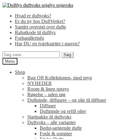
Spring
Spring
til
til
Hvad er duftvoks?
navigation
indhold
Er du ny hos DuftVerket?
Samlet oversigt over dufte
Rabatkode til duftlys
Forhandlerinfo
Har DU en iværksætter i maven?
Søg
Søg
efter:
Menu
Shop
Bug Off Kollektionen- mod myg
NYHEDER
Room & linen sprays
Røgelse – uden røg
Duftpinde, diffusere – og olie til diffuser
Diffuser
Duftpinde og refill olier
Startpakke til duftvoks
Duftvoks – alle varianter
Bedst-sælgende dufte
Forår & sommer