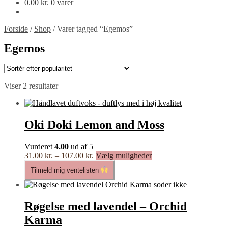
0.00
kr.
0 varer
Forside
/
Shop
/
Varer tagged “Egemos”
Egemos
Sorteret
Viser 2 resultater
efter
popularitet
Oki Doki Lemon and Moss
Vurderet
4.00
ud af 5
Prisinterval:
Dette
31.00
kr.
–
107.00
kr.
Vælg muligheder
31.00 kr.
vare
Tilmeld mig ventelisten
til
har
107.00 kr.
flere
varianter.
Mulighederne
Røgelse med lavendel – Orchid
kan
Karma
vælges