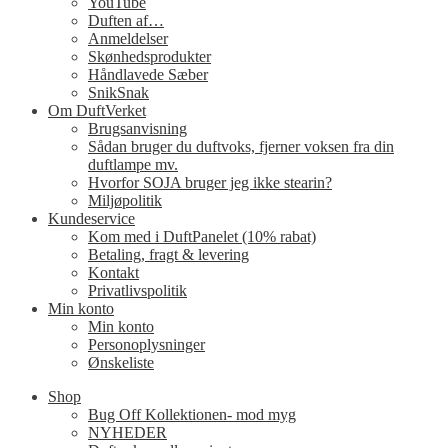
YouTube
Duften af…
Anmeldelser
Skønhedsprodukter
Håndlavede Sæber
SnikSnak
Om DuftVerket
Brugsanvisning
Sådan bruger du duftvoks, fjerner voksen fra din
duftlampe mv.
Hvorfor SOJA bruger jeg ikke stearin?
Miljøpolitik
Kundeservice
Kom med i DuftPanelet (10% rabat)
Betaling, fragt & levering
Kontakt
Privatlivspolitik
Min konto
Min konto
Personoplysninger
Ønskeliste
Shop
Bug Off Kollektionen- mod myg
NYHEDER