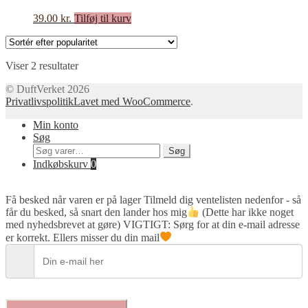
på
varesiden
39.00
kr.
Tilføj til kurv
Sorteret
Viser 2 resultater
efter
© DuftVerket 2026
popularitet
Privatlivspolitik
Lavet med WooCommerce
.
Min konto
Søg
Søg
Søg
efter:
Indkøbskurv
0
Få besked når varen er på lager
Tilmeld dig ventelisten nedenfor - så
får du besked, så snart den lander hos mig
(Dette har ikke noget
med nyhedsbrevet at gøre) VIGTIGT: Sørg for at din e-mail adresse
er korrekt. Ellers misser du din mail