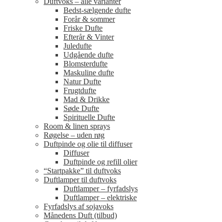
Duftvoks – alle varianter
Bedst-sælgende dufte
Forår & sommer
Friske Dufte
Efterår & Vinter
Juledufte
Udgående dufte
Blomsterdufte
Maskuline dufte
Natur Dufte
Frugtdufte
Mad & Drikke
Søde Dufte
Spirituelle Dufte
Room & linen sprays
Røgelse – uden røg
Duftpinde og olie til diffuser
Diffuser
Duftpinde og refill olier
“Startpakke” til duftvoks
Duftlamper til duftvoks
Duftlamper – fyrfadslys
Duftlamper – elektriske
Fyrfadslys af sojavoks
Månedens Duft (tilbud)