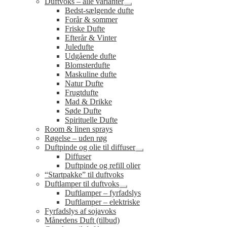
Duftvoks – alle varianter
Udfold
Bedst-sælgende dufte
undermenu
Forår & sommer
Friske Dufte
Efterår & Vinter
Juledufte
Udgående dufte
Blomsterdufte
Maskuline dufte
Natur Dufte
Frugtdufte
Mad & Drikke
Søde Dufte
Spirituelle Dufte
Room & linen sprays
Røgelse – uden røg
Duftpinde og olie til diffuser
Udfold
Diffuser
undermenu
Duftpinde og refill olier
“Startpakke” til duftvoks
Duftlamper til duftvoks
Udfold
Duftlamper – fyrfadslys
undermenu
Duftlamper – elektriske
Fyrfadslys af sojavoks
Månedens Duft (tilbud)