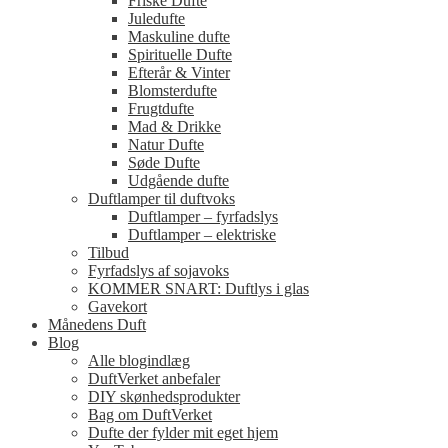
Friske Dufte
Juledufte
Maskuline dufte
Spirituelle Dufte
Efterår & Vinter
Blomsterdufte
Frugtdufte
Mad & Drikke
Natur Dufte
Søde Dufte
Udgående dufte
Duftlamper til duftvoks
Duftlamper – fyrfadslys
Duftlamper – elektriske
Tilbud
Fyrfadslys af sojavoks
KOMMER SNART: Duftlys i glas
Gavekort
Månedens Duft
Blog
Alle blogindlæg
DuftVerket anbefaler
DIY skønhedsprodukter
Bag om DuftVerket
Dufte der fylder mit eget hjem