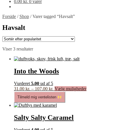
0.00
kr.
0 varer
Forside
/
Shop
/
Varer tagged “Havsalt”
Havsalt
Sorteret
Viser 3 resultater
efter
popularitet
Into the Woods
Vurderet
5.00
ud af 5
Prisinterval:
Dette
31.00
kr.
–
107.00
kr.
Vælg muligheder
31.00 kr.
vare
Tilmeld mig ventelisten
til
har
107.00 kr.
flere
varianter.
Mulighederne
Salty Salty Caramel
kan
vælges
Vurderet
4.00
ud af 5