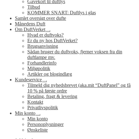
Gavekort til duftlys
Tilbud
KOMMER SNART: Duftlys i glas
Samlet oversigt over dufte
Månedens Duft
Om DuftVerket
Udfold
Hvad er duftvoks?
undermenu
Er du ny hos DuftVerket?
Brugsanvisning
Sådan bruger du duftvoks, fjerner voksen fra din
duftlampe mv.
Forhandlerinfo
Miljøpolitik
Artikler og blogindlæg
Kundeservice
Udfold
Tilmeld dig nyhedsbrevet (aka.mit “DuftPanel” og få
undermenu
10 % på første ordre
Betaling, fragt & levering
Kontakt
Privatlivspolitik
Min konto
Udfold
Min konto
undermenu
Personoplysninger
Ønskeliste