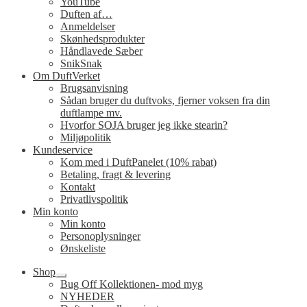
YouTube
Duften af…
Anmeldelser
Skønhedsprodukter
Håndlavede Sæber
SnikSnak
Om DuftVerket
Brugsanvisning
Sådan bruger du duftvoks, fjerner voksen fra din
duftlampe mv.
Hvorfor SOJA bruger jeg ikke stearin?
Miljøpolitik
Kundeservice
Kom med i DuftPanelet (10% rabat)
Betaling, fragt & levering
Kontakt
Privatlivspolitik
Min konto
Min konto
Personoplysninger
Ønskeliste
Shop
Udfold
Bug Off Kollektionen- mod myg
undermenu
NYHEDER