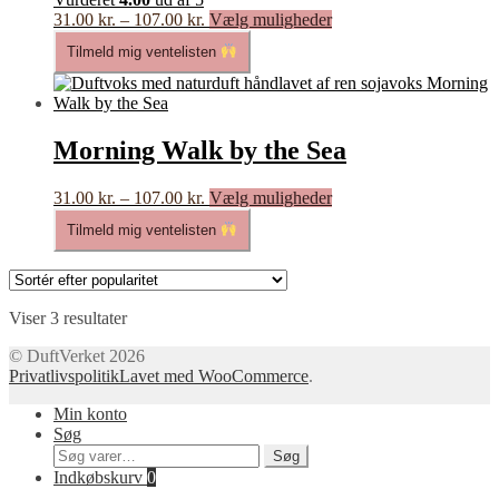
på
Prisinterval:
Dette
31.00
kr.
–
107.00
kr.
Vælg muligheder
varesiden
31.00 kr.
vare
Tilmeld mig ventelisten
til
har
107.00 kr.
flere
varianter.
Mulighederne
kan
Morning Walk by the Sea
vælges
på
Prisinterval:
Dette
31.00
kr.
–
107.00
kr.
Vælg muligheder
varesiden
31.00 kr.
vare
Tilmeld mig ventelisten
til
har
107.00 kr.
flere
varianter.
Mulighederne
Sorteret
kan
Viser 3 resultater
efter
vælges
© DuftVerket 2026
popularitet
på
Privatlivspolitik
Lavet med WooCommerce
.
varesiden
Min konto
Søg
Søg
Søg
efter:
Indkøbskurv
0