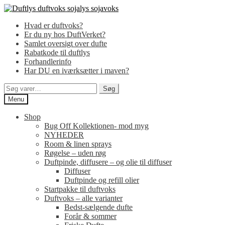
Spring
Spring
til
til
Hvad er duftvoks?
navigation
indhold
Er du ny hos DuftVerket?
Samlet oversigt over dufte
Rabatkode til duftlys
Forhandlerinfo
Har DU en iværksætter i maven?
Søg
Søg
efter:
Menu
Shop
Bug Off Kollektionen- mod myg
NYHEDER
Room & linen sprays
Røgelse – uden røg
Duftpinde, diffusere – og olie til diffuser
Diffuser
Duftpinde og refill olier
Startpakke til duftvoks
Duftvoks – alle varianter
Bedst-sælgende dufte
Forår & sommer