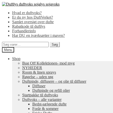
Spring
Spring
til
til
Hvad er duftvoks?
navigation
indhold
Er du ny hos DuftVerket?
Samlet oversigt over dufte
Rabatkode til duftlys
Forhandlerinfo
Har DU en iværksætter i maven?
Søg
Søg
efter:
Menu
Shop
Bug Off Kollektionen- mod myg
NYHEDER
Room & linen sprays
Røgelse – uden røg
Duftpinde, diffusere – og olie til diffuser
Diffuser
Duftpinde og refill olier
Startpakke til duftvoks
Duftvoks – alle varianter
Bedst-sælgende dufte
Forår & sommer