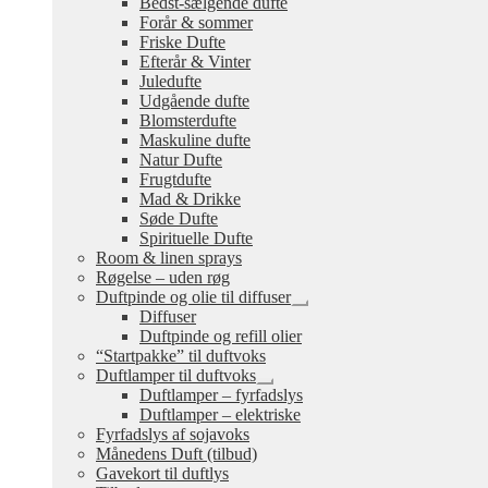
Bedst-sælgende dufte
undermenu
Forår & sommer
Friske Dufte
Efterår & Vinter
Juledufte
Udgående dufte
Blomsterdufte
Maskuline dufte
Natur Dufte
Frugtdufte
Mad & Drikke
Søde Dufte
Spirituelle Dufte
Room & linen sprays
Røgelse – uden røg
Duftpinde og olie til diffuser
Udfold
Diffuser
undermenu
Duftpinde og refill olier
“Startpakke” til duftvoks
Duftlamper til duftvoks
Udfold
Duftlamper – fyrfadslys
undermenu
Duftlamper – elektriske
Fyrfadslys af sojavoks
Månedens Duft (tilbud)
Gavekort til duftlys