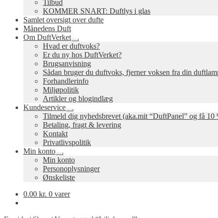
Tilbud
KOMMER SNART: Duftlys i glas
Samlet oversigt over dufte
Månedens Duft
Om DuftVerket
Udfold
Hvad er duftvoks?
undermenu
Er du ny hos DuftVerket?
Brugsanvisning
Sådan bruger du duftvoks, fjerner voksen fra din duftla
Forhandlerinfo
Miljøpolitik
Artikler og blogindlæg
Kundeservice
Udfold
Tilmeld dig nyhedsbrevet (aka.mit “DuftPanel” og få 10 
undermenu
Betaling, fragt & levering
Kontakt
Privatlivspolitik
Min konto
Udfold
Min konto
undermenu
Personoplysninger
Ønskeliste
0.00
kr.
0 varer