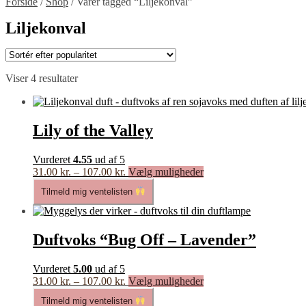
Forside
/
Shop
/
Varer tagged “Liljekonval”
Liljekonval
Sorteret
Viser 4 resultater
efter
popularitet
Lily of the Valley
Vurderet
4.55
ud af 5
Prisinterval:
Dette
31.00
kr.
–
107.00
kr.
Vælg muligheder
31.00 kr.
vare
Tilmeld mig ventelisten
til
har
107.00 kr.
flere
varianter.
Mulighederne
Duftvoks “Bug Off – Lavender”
kan
vælges
Vurderet
5.00
ud af 5
på
Prisinterval:
Dette
31.00
kr.
–
107.00
kr.
Vælg muligheder
varesiden
31.00 kr.
vare
Tilmeld mig ventelisten
til
har