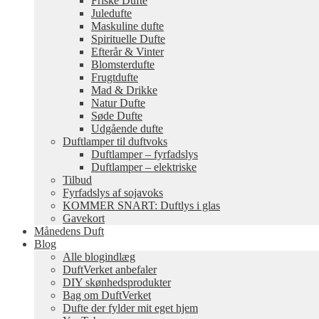
Friske Dufte
Juledufte
Maskuline dufte
Spirituelle Dufte
Efterår & Vinter
Blomsterdufte
Frugtdufte
Mad & Drikke
Natur Dufte
Søde Dufte
Udgående dufte
Duftlamper til duftvoks
Duftlamper – fyrfadslys
Duftlamper – elektriske
Tilbud
Fyrfadslys af sojavoks
KOMMER SNART: Duftlys i glas
Gavekort
Månedens Duft
Blog
Alle blogindlæg
DuftVerket anbefaler
DIY skønhedsprodukter
Bag om DuftVerket
Dufte der fylder mit eget hjem