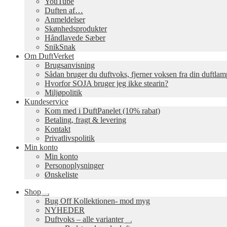
YouTube
Duften af…
Anmeldelser
Skønhedsprodukter
Håndlavede Sæber
SnikSnak
Om DuftVerket
Brugsanvisning
Sådan bruger du duftvoks, fjerner voksen fra din duftla
Hvorfor SOJA bruger jeg ikke stearin?
Miljøpolitik
Kundeservice
Kom med i DuftPanelet (10% rabat)
Betaling, fragt & levering
Kontakt
Privatlivspolitik
Min konto
Min konto
Personoplysninger
Ønskeliste
Shop
Udfold
Bug Off Kollektionen- mod myg
undermenu
NYHEDER
Duftvoks – alle varianter
Udfold