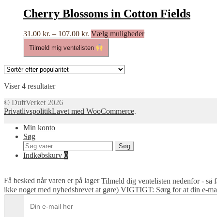
Cherry Blossoms in Cotton Fields
Prisinterval:
Dette
31.00
kr.
–
107.00
kr.
Vælg muligheder
31.00 kr.
vare
Tilmeld mig ventelisten
til
har
107.00 kr.
flere
varianter.
Mulighederne
Sorteret
kan
Viser 4 resultater
efter
vælges
© DuftVerket 2026
popularitet
på
Privatlivspolitik
Lavet med WooCommerce
.
varesiden
Min konto
Søg
Søg
Søg
efter:
Indkøbskurv
0
Få besked når varen er på lager
Tilmeld dig ventelisten nedenfor - så 
ikke noget med nyhedsbrevet at gøre) VIGTIGT: Sørg for at din e-mail 