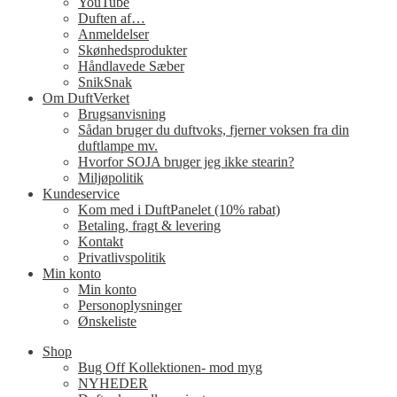
YouTube
Duften af…
Anmeldelser
Skønhedsprodukter
Håndlavede Sæber
SnikSnak
Om DuftVerket
Brugsanvisning
Sådan bruger du duftvoks, fjerner voksen fra din
duftlampe mv.
Hvorfor SOJA bruger jeg ikke stearin?
Miljøpolitik
Kundeservice
Kom med i DuftPanelet (10% rabat)
Betaling, fragt & levering
Kontakt
Privatlivspolitik
Min konto
Min konto
Personoplysninger
Ønskeliste
Shop
Bug Off Kollektionen- mod myg
NYHEDER