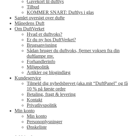
Gavekort til duftlys
Tilbud
KOMMER SNART: Duftlys i glas
Samlet oversigt over dufte
Månedens Duft
Om DuftVerket
Hvad er duftvoks?
Er du ny hos DuftVerket?
Brugsanvisning
Sådan bruger du duftvoks, fjerner voksen fra din
duftlampe mv.
Forhandlerinfo
Miljøpolitik
Artikler og blogindlæg
Kundeservice
Tilmeld dig nyhedsbrevet (aka.mit “DuftPanel” og få
10 % på første ordre
Betaling, fragt & levering
Kontakt
Privatlivspolitik
Min konto
Min konto
Personoplysninger
Ønskeliste