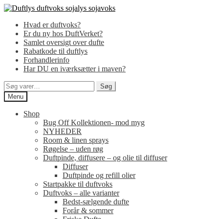
Spring
Spring
til
til
Hvad er duftvoks?
navigation
indhold
Er du ny hos DuftVerket?
Samlet oversigt over dufte
Rabatkode til duftlys
Forhandlerinfo
Har DU en iværksætter i maven?
Søg
Søg
efter:
Menu
Shop
Bug Off Kollektionen- mod myg
NYHEDER
Room & linen sprays
Røgelse – uden røg
Duftpinde, diffusere – og olie til diffuser
Diffuser
Duftpinde og refill olier
Startpakke til duftvoks
Duftvoks – alle varianter
Bedst-sælgende dufte
Forår & sommer