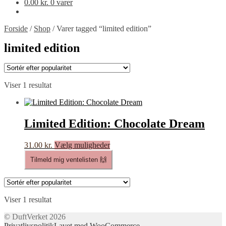
0.00
kr.
0 varer
Forside
/
Shop
/
Varer tagged “limited edition”
limited edition
Viser 1 resultat
Limited Edition: Chocolate Dream
Dette
31.00
kr.
Vælg muligheder
vare
Tilmeld mig ventelisten 🙌
har
flere
varianter.
Mulighederne
kan
Viser 1 resultat
vælges
© DuftVerket 2026
på
Privatlivspolitik
Lavet med WooCommerce
.