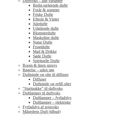
Duftvoks – alle varianter
Bedst-sælgende dufte
Forår & sommer
Friske Dufte
Efterår & Vinter
Juledufte
Udgående dufte
Blomsterdufte
Maskuline dufte
Natur Dufte
Frugtdufte
Mad & Drikke
Søde Dufte
Spirituelle Dufte
Room & linen sprays
Røgelse – uden røg
Duftpinde og olie til diffuser
Diffuser
Duftpinde og refill olier
“Startpakke” til duftvoks
Duftlamper til duftvoks
Duftlamper – fyrfadslys
Duftlamper – elektriske
Fyrfadslys af sojavoks
Månedens Duft (tilbud)