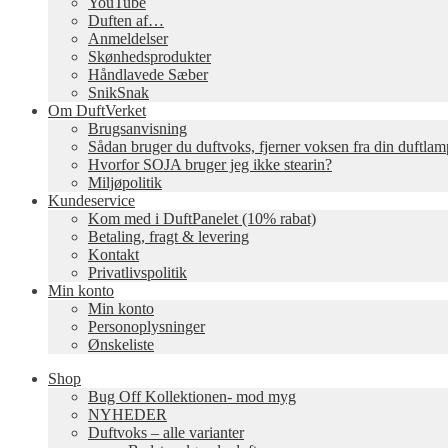
YouTube
Duften af…
Anmeldelser
Skønhedsprodukter
Håndlavede Sæber
SnikSnak
Om DuftVerket
Brugsanvisning
Sådan bruger du duftvoks, fjerner voksen fra din duftla
Hvorfor SOJA bruger jeg ikke stearin?
Miljøpolitik
Kundeservice
Kom med i DuftPanelet (10% rabat)
Betaling, fragt & levering
Kontakt
Privatlivspolitik
Min konto
Min konto
Personoplysninger
Ønskeliste
Shop
Bug Off Kollektionen- mod myg
NYHEDER
Duftvoks – alle varianter