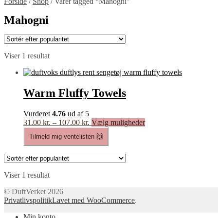
Forside
/
Shop
/
Varer tagged “Mahogni”
Mahogni
Viser 1 resultat
Warm Fluffy Towels
Vurderet
4.76
ud af 5
Prisinterval:
Dette
31.00
kr.
–
107.00
kr.
Vælg muligheder
31.00 kr.
vare
Tilmeld mig ventelisten 🙌
til
har
107.00 kr.
flere
varianter.
Mulighederne
kan
Viser 1 resultat
vælges
© DuftVerket 2026
på
Privatlivspolitik
Lavet med WooCommerce
.
varesiden
Min konto