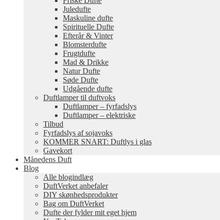
Friske Dufte
Juledufte
Maskuline dufte
Spirituelle Dufte
Efterår & Vinter
Blomsterdufte
Frugtdufte
Mad & Drikke
Natur Dufte
Søde Dufte
Udgående dufte
Duftlamper til duftvoks
Duftlamper – fyrfadslys
Duftlamper – elektriske
Tilbud
Fyrfadslys af sojavoks
KOMMER SNART: Duftlys i glas
Gavekort
Månedens Duft
Blog
Alle blogindlæg
DuftVerket anbefaler
DIY skønhedsprodukter
Bag om DuftVerket
Dufte der fylder mit eget hjem