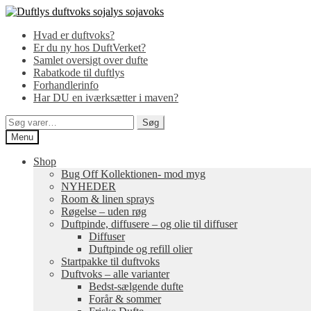
Spring
Spring
til
til
Hvad er duftvoks?
navigation
indhold
Er du ny hos DuftVerket?
Samlet oversigt over dufte
Rabatkode til duftlys
Forhandlerinfo
Har DU en iværksætter i maven?
Søg
Søg
efter:
Menu
Shop
Bug Off Kollektionen- mod myg
NYHEDER
Room & linen sprays
Røgelse – uden røg
Duftpinde, diffusere – og olie til diffuser
Diffuser
Duftpinde og refill olier
Startpakke til duftvoks
Duftvoks – alle varianter
Bedst-sælgende dufte
Forår & sommer