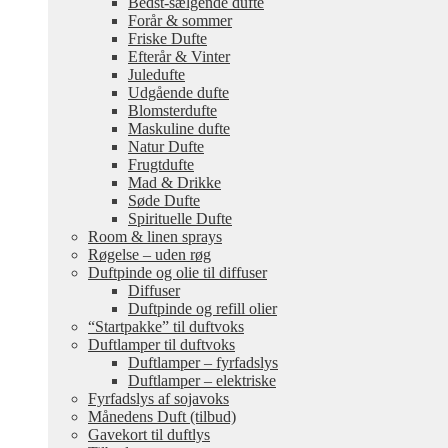
Bedst-sælgende dufte
Forår & sommer
Friske Dufte
Efterår & Vinter
Juledufte
Udgående dufte
Blomsterdufte
Maskuline dufte
Natur Dufte
Frugtdufte
Mad & Drikke
Søde Dufte
Spirituelle Dufte
Room & linen sprays
Røgelse – uden røg
Duftpinde og olie til diffuser
Diffuser
Duftpinde og refill olier
“Startpakke” til duftvoks
Duftlamper til duftvoks
Duftlamper – fyrfadslys
Duftlamper – elektriske
Fyrfadslys af sojavoks
Månedens Duft (tilbud)
Gavekort til duftlys