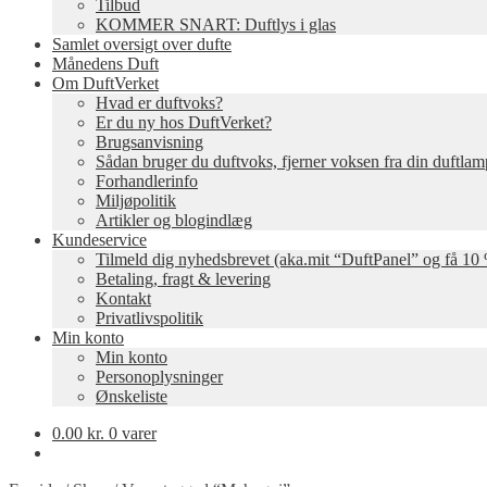
Tilbud
KOMMER SNART: Duftlys i glas
Samlet oversigt over dufte
Månedens Duft
Om DuftVerket
Hvad er duftvoks?
Er du ny hos DuftVerket?
Brugsanvisning
Sådan bruger du duftvoks, fjerner voksen fra din duftla
Forhandlerinfo
Miljøpolitik
Artikler og blogindlæg
Kundeservice
Tilmeld dig nyhedsbrevet (aka.mit “DuftPanel” og få 10 
Betaling, fragt & levering
Kontakt
Privatlivspolitik
Min konto
Min konto
Personoplysninger
Ønskeliste
0.00
kr.
0 varer