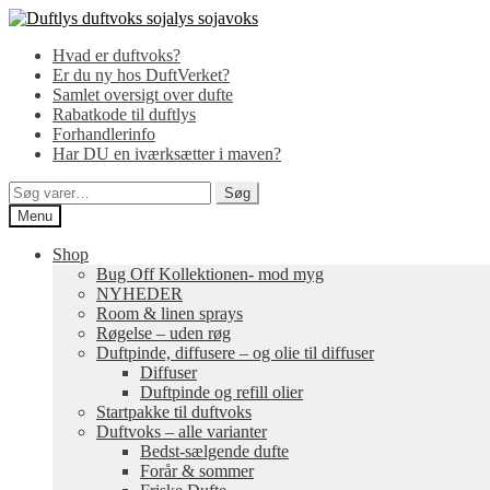
Spring
Spring
til
til
Hvad er duftvoks?
navigation
indhold
Er du ny hos DuftVerket?
Samlet oversigt over dufte
Rabatkode til duftlys
Forhandlerinfo
Har DU en iværksætter i maven?
Søg
Søg
efter:
Menu
Shop
Bug Off Kollektionen- mod myg
NYHEDER
Room & linen sprays
Røgelse – uden røg
Duftpinde, diffusere – og olie til diffuser
Diffuser
Duftpinde og refill olier
Startpakke til duftvoks
Duftvoks – alle varianter
Bedst-sælgende dufte
Forår & sommer