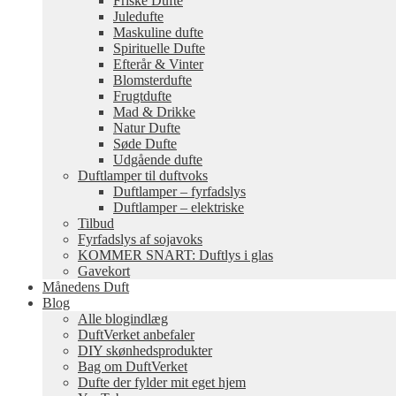
Friske Dufte
Juledufte
Maskuline dufte
Spirituelle Dufte
Efterår & Vinter
Blomsterdufte
Frugtdufte
Mad & Drikke
Natur Dufte
Søde Dufte
Udgående dufte
Duftlamper til duftvoks
Duftlamper – fyrfadslys
Duftlamper – elektriske
Tilbud
Fyrfadslys af sojavoks
KOMMER SNART: Duftlys i glas
Gavekort
Månedens Duft
Blog
Alle blogindlæg
DuftVerket anbefaler
DIY skønhedsprodukter
Bag om DuftVerket
Dufte der fylder mit eget hjem