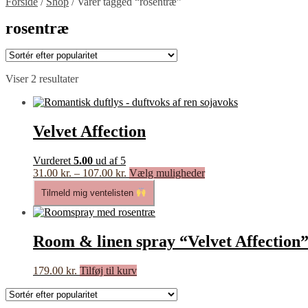
Forside
/
Shop
/
Varer tagged “rosentræ”
rosentræ
Sorteret
Viser 2 resultater
efter
popularitet
Velvet Affection
Vurderet
5.00
ud af 5
Prisinterval:
Dette
31.00
kr.
–
107.00
kr.
Vælg muligheder
31.00 kr.
vare
Tilmeld mig ventelisten
til
har
107.00 kr.
flere
varianter.
Mulighederne
Room & linen spray “Velvet Affection
kan
vælges
179.00
kr.
Tilføj til kurv
på
varesiden