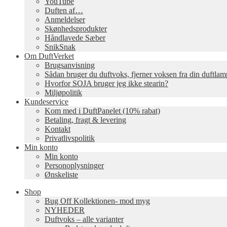
YouTube
Duften af…
Anmeldelser
Skønhedsprodukter
Håndlavede Sæber
SnikSnak
Om DuftVerket
Brugsanvisning
Sådan bruger du duftvoks, fjerner voksen fra din duftla
Hvorfor SOJA bruger jeg ikke stearin?
Miljøpolitik
Kundeservice
Kom med i DuftPanelet (10% rabat)
Betaling, fragt & levering
Kontakt
Privatlivspolitik
Min konto
Min konto
Personoplysninger
Ønskeliste
Shop
Bug Off Kollektionen- mod myg
NYHEDER
Duftvoks – alle varianter