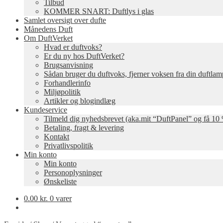
Tilbud
KOMMER SNART: Duftlys i glas
Samlet oversigt over dufte
Månedens Duft
Om DuftVerket
Hvad er duftvoks?
Er du ny hos DuftVerket?
Brugsanvisning
Sådan bruger du duftvoks, fjerner voksen fra din duftla
Forhandlerinfo
Miljøpolitik
Artikler og blogindlæg
Kundeservice
Tilmeld dig nyhedsbrevet (aka.mit “DuftPanel” og få 10 
Betaling, fragt & levering
Kontakt
Privatlivspolitik
Min konto
Min konto
Personoplysninger
Ønskeliste
0.00
kr.
0 varer