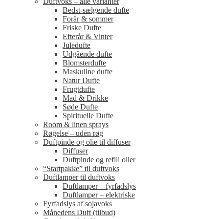
Duftvoks – alle varianter
Bedst-sælgende dufte
Forår & sommer
Friske Dufte
Efterår & Vinter
Juledufte
Udgående dufte
Blomsterdufte
Maskuline dufte
Natur Dufte
Frugtdufte
Mad & Drikke
Søde Dufte
Spirituelle Dufte
Room & linen sprays
Røgelse – uden røg
Duftpinde og olie til diffuser
Diffuser
Duftpinde og refill olier
“Startpakke” til duftvoks
Duftlamper til duftvoks
Duftlamper – fyrfadslys
Duftlamper – elektriske
Fyrfadslys af sojavoks
Månedens Duft (tilbud)