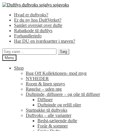
Spring
Spring
til
til
Hvad er duftvoks?
navigation
indhold
Er du ny hos DuftVerket?
Samlet oversigt over dufte
Rabatkode til duftlys
Forhandlerinfo
Har DU en iværksætter i maven?
Søg
Søg
efter:
Menu
Shop
Bug Off Kollektionen- mod myg
NYHEDER
Room & linen sprays
Røgelse – uden røg
Duftpinde, diffusere – og olie til diffuser
Diffuser
Duftpinde og refill olier
Startpakke til duftvoks
Duftvoks – alle varianter
Bedst-sælgende dufte
Forår & sommer