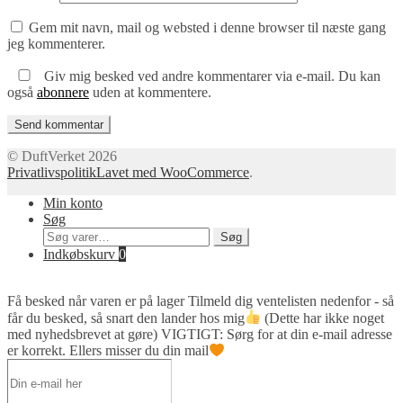
Gem mit navn, mail og websted i denne browser til næste gang
jeg kommenterer.
Giv mig besked ved andre kommentarer via e-mail. Du kan
også
abonnere
uden at kommentere.
© DuftVerket 2026
Privatlivspolitik
Lavet med WooCommerce
.
Min konto
Søg
Søg
Søg
efter:
Indkøbskurv
0
Få besked når varen er på lager
Tilmeld dig ventelisten nedenfor - så
får du besked, så snart den lander hos mig
(Dette har ikke noget
med nyhedsbrevet at gøre) VIGTIGT: Sørg for at din e-mail adresse
er korrekt. Ellers misser du din mail