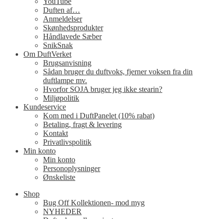
YouTube
Duften af…
Anmeldelser
Skønhedsprodukter
Håndlavede Sæber
SnikSnak
Om DuftVerket
Brugsanvisning
Sådan bruger du duftvoks, fjerner voksen fra din
duftlampe mv.
Hvorfor SOJA bruger jeg ikke stearin?
Miljøpolitik
Kundeservice
Kom med i DuftPanelet (10% rabat)
Betaling, fragt & levering
Kontakt
Privatlivspolitik
Min konto
Min konto
Personoplysninger
Ønskeliste
Shop
Bug Off Kollektionen- mod myg
NYHEDER