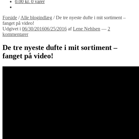
0.00
kr.
0 varer
Forside
/
Alle blogindlæg
/
De tre nyeste dufte i mit sortiment –
fanget på video!
Udgivet i
06/30/2016
06/25/2016
af
Lene Nehlsen
—
2
kommentarer
De tre nyeste dufte i mit sortiment –
fanget på video!