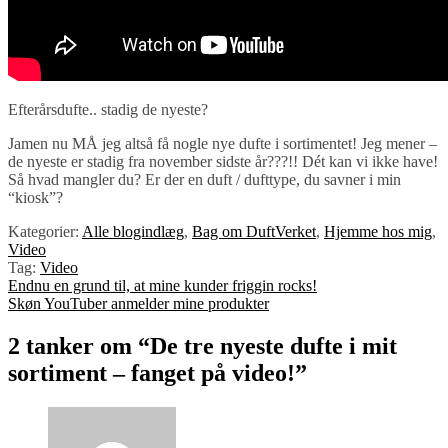
Efterårsdufte.. stadig de nyeste?
Jamen nu MÅ jeg altså få nogle nye dufte i sortimentet! Jeg mener –
de nyeste er stadig fra november sidste år???!! Dét kan vi ikke have!
Så hvad mangler du? Er der en duft / dufttype, du savner i min
“kiosk”?
Kategorier:
Alle blogindlæg
,
Bag om DuftVerket
,
Hjemme hos mig
,
Video
Tag:
Video
Indlægsnavigation
Forrige
Endnu en grund til, at mine kunder friggin rocks!
indlæg:
Næste
Skøn YouTuber anmelder mine produkter
indlæg:
2 tanker om “
De tre nyeste dufte i mit
sortiment – fanget på video!
”