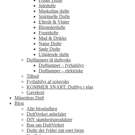
Friske Dufte
Juledufte
Maskuline dufte
Spirituelle Dufte
Efterår & Vinter
Blomsterdufte
Frugtdufte
Mad & Drikke
Natur Dufte
Søde Dufte
Udgående dufte
Duftlamper til duftvoks
Duftlamper – fyrfadslys
Duftlamper – elektriske
Tilbud
Fyrfadslys af sojavoks
KOMMER SNART: Duftlys i glas
Gavekort
Månedens Duft
Blog
Alle blogindlæg
DuftVerket anbefaler
DIY skønhedsprodukter
Bag om DuftVerket
Dufte der fylder mit eget hjem