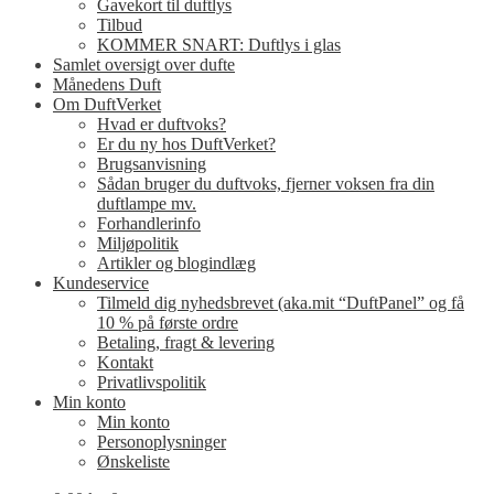
Gavekort til duftlys
Tilbud
KOMMER SNART: Duftlys i glas
Samlet oversigt over dufte
Månedens Duft
Om DuftVerket
Hvad er duftvoks?
Er du ny hos DuftVerket?
Brugsanvisning
Sådan bruger du duftvoks, fjerner voksen fra din
duftlampe mv.
Forhandlerinfo
Miljøpolitik
Artikler og blogindlæg
Kundeservice
Tilmeld dig nyhedsbrevet (aka.mit “DuftPanel” og få
10 % på første ordre
Betaling, fragt & levering
Kontakt
Privatlivspolitik
Min konto
Min konto
Personoplysninger
Ønskeliste