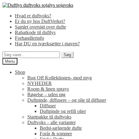
Spring
Spring
til
til
Hvad er duftvoks?
navigation
indhold
Er du ny hos DuftVerket?
Samlet oversigt over dufte
Rabatkode til duftlys
Forhandlerinfo
Har DU en iværksætter i maven?
Søg
Søg
efter:
Menu
Shop
Bug Off Kollektionen- mod myg
NYHEDER
Room & linen sprays
Røgelse – uden røg
Duftpinde, diffusere – og olie til diffuser
Diffuser
Duftpinde og refill olier
Startpakke til duftvoks
Duftvoks – alle varianter
Bedst-sælgende dufte
Forår & sommer