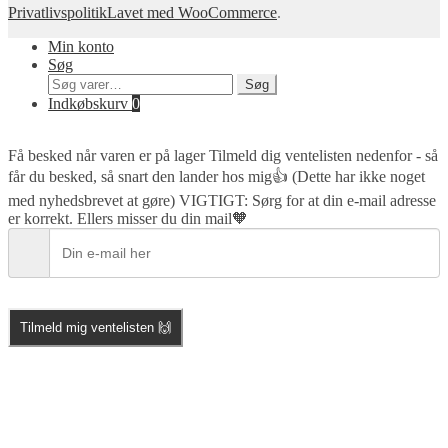
Privatlivspolitik
Lavet med WooCommerce
.
Min konto
Søg
Søg
Søg
efter:
Indkøbskurv
0
Få besked når varen er på lager
Tilmeld dig ventelisten nedenfor - så
får du besked, så snart den lander hos mig👍 (Dette har ikke noget
med nyhedsbrevet at gøre) VIGTIGT: Sørg for at din e-mail adresse
er korrekt. Ellers misser du din mail🧡
Tilmeld mig ventelisten 🙌