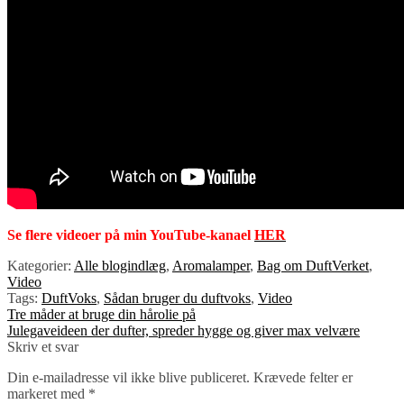
Se flere videoer på min YouTube-kanael
HER
Kategorier:
Alle blogindlæg
,
Aromalamper
,
Bag om DuftVerket
,
Video
Tags:
DuftVoks
,
Sådan bruger du duftvoks
,
Video
Indlægsnavigation
Forrige
Tre måder at bruge din hårolie på
indlæg:
Næste
Julegaveideen der dufter, spreder hygge og giver max velvære
indlæg:
Skriv et svar
Din e-mailadresse vil ikke blive publiceret.
Krævede felter er
markeret med
*