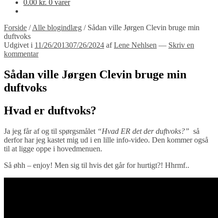
0.00
kr.
0 varer
Forside
/
Alle blogindlæg
/
Sådan ville Jørgen Clevin bruge min
duftvoks
Udgivet i
11/26/2013
07/26/2024
af
Lene Nehlsen
—
Skriv en
kommentar
Sådan ville Jørgen Clevin bruge min
duftvoks
Hvad er duftvoks?
Ja jeg får af og til spørgsmålet
“Hvad ER det der duftvoks?”
så
derfor har jeg kastet mig ud i en lille info-video. Den kommer også
til at ligge oppe i hovedmenuen.
Så øhh – enjoy! Men sig til hvis det går for hurtigt?! Hhrmf..