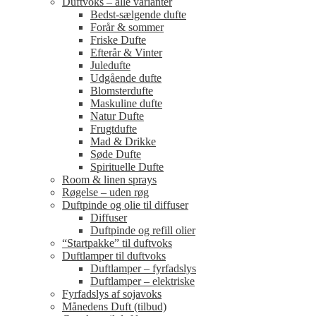
Duftvoks – alle varianter
Bedst-sælgende dufte
Forår & sommer
Friske Dufte
Efterår & Vinter
Juledufte
Udgående dufte
Blomsterdufte
Maskuline dufte
Natur Dufte
Frugtdufte
Mad & Drikke
Søde Dufte
Spirituelle Dufte
Room & linen sprays
Røgelse – uden røg
Duftpinde og olie til diffuser
Diffuser
Duftpinde og refill olier
“Startpakke” til duftvoks
Duftlamper til duftvoks
Duftlamper – fyrfadslys
Duftlamper – elektriske
Fyrfadslys af sojavoks
Månedens Duft (tilbud)