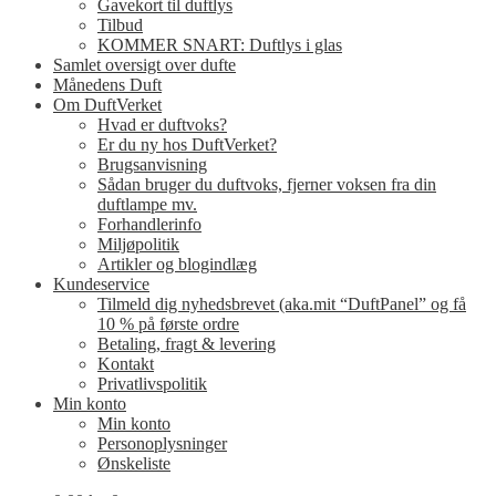
Gavekort til duftlys
Tilbud
KOMMER SNART: Duftlys i glas
Samlet oversigt over dufte
Månedens Duft
Om DuftVerket
Hvad er duftvoks?
Er du ny hos DuftVerket?
Brugsanvisning
Sådan bruger du duftvoks, fjerner voksen fra din
duftlampe mv.
Forhandlerinfo
Miljøpolitik
Artikler og blogindlæg
Kundeservice
Tilmeld dig nyhedsbrevet (aka.mit “DuftPanel” og få
10 % på første ordre
Betaling, fragt & levering
Kontakt
Privatlivspolitik
Min konto
Min konto
Personoplysninger
Ønskeliste