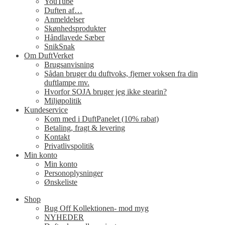
YouTube
Duften af…
Anmeldelser
Skønhedsprodukter
Håndlavede Sæber
SnikSnak
Om DuftVerket
Brugsanvisning
Sådan bruger du duftvoks, fjerner voksen fra din
duftlampe mv.
Hvorfor SOJA bruger jeg ikke stearin?
Miljøpolitik
Kundeservice
Kom med i DuftPanelet (10% rabat)
Betaling, fragt & levering
Kontakt
Privatlivspolitik
Min konto
Min konto
Personoplysninger
Ønskeliste
Shop
Bug Off Kollektionen- mod myg
NYHEDER