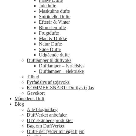
Friske Dufte
Juledufte
Maskuline dufte
Spirituelle Dufte
Efterår & Vinter
Blomsterdufte
Frugtdufte
Mad & Drikke
Natur Dufte
Søde Dufte
Udgående dufte
Duftlamper til duftvoks
Duftlamper – fyrfadslys
Duftlamper – elektriske
Tilbud
Fyrfadslys af sojavoks
KOMMER SNART: Duftlys i glas
Gavekort
Månedens Duft
Blog
Alle blogindlæg
DuftVerket anbefaler
DIY skønhedsprodukter
Bag om DuftVerket
Dufte der fylder mit eget hjem