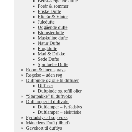
Bedst-sælgende dufte
Forår & sommer
Friske Dufte
Efterår & Vinter
Juledufte
Udgående dufte
Blomsterdufte
Maskuline dufte
Natur Dufte
Frugtdufte
Mad & Drikke
Søde Dufte
Spirituelle Dufte
Room & linen sprays
Røgelse – uden røg
Duftpinde og olie til diffuser
Diffuser
Duftpinde og refill olier
“Startpakke” til duftvoks
Duftlamper til duftvoks
Duftlamper – fyrfadslys
Duftlamper – elektriske
Fyrfadslys af sojavoks
Månedens Duft (tilbud)
Gavekort til duftlys