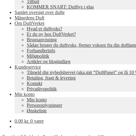
Tilbud
KOMMER SNART: Duftlys i glas
Samlet oversigt over dufte
Månedens Duft
Om DuftVerket
Hvad er duftvoks?
Er du ny hos DuftVerket?
Brugsanvisning
Sådan bruger du duftvoks, fjerner voksen fra din duftla
Forhandlerinfo
Miljøpolitik
Artikler og blogindlæg
Kundeservice
Tilmeld dig nyhedsbrevet (aka.mit “DuftPanel” og få 10 
Betaling, fragt & levering
Kontakt
Privatlivspolitik
Min konto
Min konto
Personoplysninger
Ønskeliste
0.00
kr.
0 varer