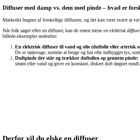
Diffuser med damp vs. dem med pinde – hvad er fors
Markedet bugner af forskellige diffusere, og det kan være svært at vælg
Når folk søger efter en diffuser, kan de enten mene e
n elektrisk diffu
billede-eksempler nedenfor:
En elektrisk diffuser til vand og olie (duftolie eller æterisk
De er støjsvage, nemme at bruge og har ofte indbygget lys, som 
Duftpinde der står og trækker duftolien op gennem pinde:
strøm eller vand og giver en konstant, diskret duft døgnet rundt.
Derfor vil du elske en diffuser