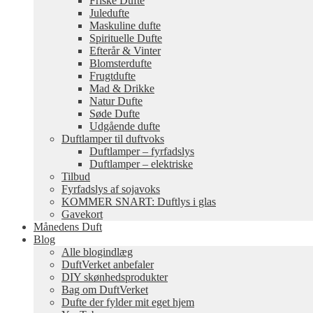
Friske Dufte
Juledufte
Maskuline dufte
Spirituelle Dufte
Efterår & Vinter
Blomsterdufte
Frugtdufte
Mad & Drikke
Natur Dufte
Søde Dufte
Udgående dufte
Duftlamper til duftvoks
Duftlamper – fyrfadslys
Duftlamper – elektriske
Tilbud
Fyrfadslys af sojavoks
KOMMER SNART: Duftlys i glas
Gavekort
Månedens Duft
Blog
Alle blogindlæg
DuftVerket anbefaler
DIY skønhedsprodukter
Bag om DuftVerket
Dufte der fylder mit eget hjem