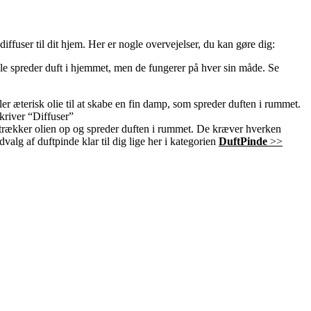
iffuser til dit hjem. Her er nogle overvejelser, du kan gøre dig:
le spreder duft i hjemmet, men de fungerer på hver sin måde.
Se
ler æterisk olie til at skabe en fin damp, som spreder duften i rummet.
kriver “Diffuser”
 trækker olien op og spreder duften i rummet. De kræver hverken
valg af duftpinde klar til dig lige her i kategorien
DuftPinde
>>