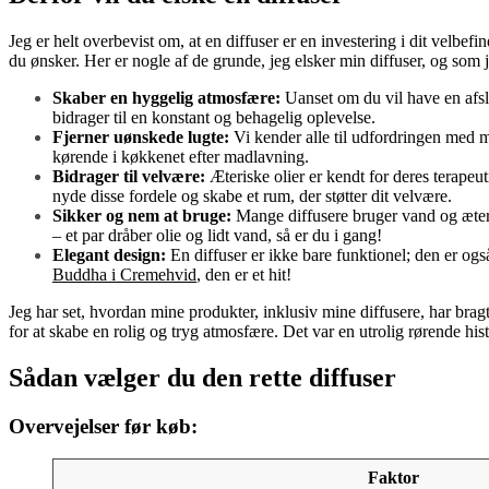
Jeg er helt overbevist om, at en diffuser er en investering i dit velb
du ønsker. Her er nogle af de grunde, jeg elsker min diffuser, og som je
Skaber en hyggelig atmosfære:
Uanset om du vil have en af
bidrager til en konstant og behagelig oplevelse.
Fjerner uønskede lugte:
Vi kender alle til udfordringen med ma
kørende i køkkenet efter madlavning.
Bidrager til velvære:
Æteriske olier er kendt for deres terape
nyde disse fordele og skabe et rum, der støtter dit velvære.
Sikker og nem at bruge:
Mange diffusere bruger vand og æterisk
– et par dråber olie og lidt vand, så er du i gang!
Elegant design:
En diffuser er ikke bare funktionel; den er også
Buddha i Cremehvid
, den er et hit!
Jeg har set, hvordan mine produkter, inklusiv mine diffusere, har brag
for at skabe en rolig og tryg atmosfære. Det var en utrolig rørende his
Sådan vælger du den rette diffuser
Overvejelser før køb:
Faktor