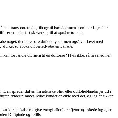
ft kan transportere dig tilbage til barndommens sommerdage eller
user er et fantastisk værktøj til at opnå netop det.
 skabe noget, der ikke bare duftede godt, men også var lavet med
EU-dyrket sojavoks og bæredygtig emballage.
n kan forvandle dit hjem til en duftoase? Hvis ikke, så læs med her.
. Den spreder duften fra æteriske olier eller duftolieblandinger ud i
 duften fylder rummet. Mine kunder er vilde med det, og jeg er sikker
u ønsker at skabe ro, give energi eller bare fjerne uønskede lugte, er
gorien
Duftpinde og refills
.