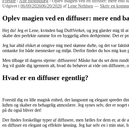
Forside
/
Alle blogindlæg
/
Oplev magien ved en diffuser: mere end b
Udgivet i
06/09/2026
06/20/2026
af
Lene Nehlsen
—
Skriv en komme
Oplev magien ved en diffuser: mere end ba
Hej du! Jeg er Lene, kvinden bag DuftVerket, og jeg glæder mig til a
skabe den perfekte ramme for en hyggelig aften derhjemme. Det er præci
Jeg har altid elsket at omgive mig med skønne dufte, og det var faktisk
omtanke for både mennesker og miljø. Derfor finder du hos mig kun p
Men tilbage til dagens stjerne: diffuseren! Måske har du set dem rundt
Jeg vil guide dig igennem alt, hvad du behøver at vide om diffusere, og
Hvad er en diffuser egentlig?
Forestil dig en lille magisk enhed, der langsomt og elegant spreder din
luften og skaber en behagelig atmosfære. Jeg synes selv, der er noget 
på du også bliver det!
Der findes forskellige typer af diffusere, men fælles for dem er, at de
en diffuser en elegant og effektiv løsning. Jeg har selv en i min stue,