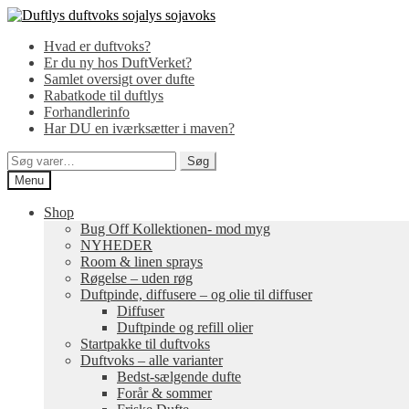
Spring
Spring
til
til
Hvad er duftvoks?
navigation
indhold
Er du ny hos DuftVerket?
Samlet oversigt over dufte
Rabatkode til duftlys
Forhandlerinfo
Har DU en iværksætter i maven?
Søg
Søg
efter:
Menu
Shop
Bug Off Kollektionen- mod myg
NYHEDER
Room & linen sprays
Røgelse – uden røg
Duftpinde, diffusere – og olie til diffuser
Diffuser
Duftpinde og refill olier
Startpakke til duftvoks
Duftvoks – alle varianter
Bedst-sælgende dufte
Forår & sommer