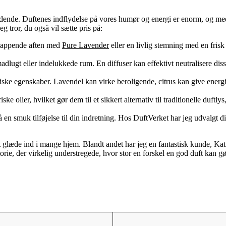
efindende. Duftenes indflydelse på vores humør og energi er enorm, og me
g tror, du også vil sætte pris på:
slappende aften med
Pure Lavender
eller en livlig stemning med en frisk
dlugt eller indelukkede rum. En diffuser kan effektivt neutralisere disse
utiske egenskaber. Lavendel kan virke beroligende, citrus kan give ene
e olier, hvilket gør dem til et sikkert alternativ til traditionelle duftl
 en smuk tilføjelse til din indretning. Hos DuftVerket har jeg udvalgt di
t glæde ind i mange hjem. Blandt andet har jeg en fantastisk kunde, Kat
torie, der virkelig understregede, hvor stor en forskel en god duft kan gø