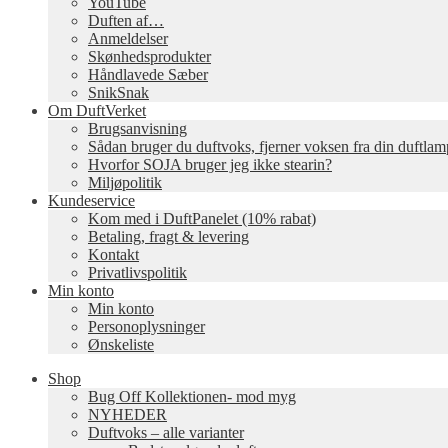
YouTube
Duften af…
Anmeldelser
Skønhedsprodukter
Håndlavede Sæber
SnikSnak
Om DuftVerket
Brugsanvisning
Sådan bruger du duftvoks, fjerner voksen fra din duftla
Hvorfor SOJA bruger jeg ikke stearin?
Miljøpolitik
Kundeservice
Kom med i DuftPanelet (10% rabat)
Betaling, fragt & levering
Kontakt
Privatlivspolitik
Min konto
Min konto
Personoplysninger
Ønskeliste
Shop
Bug Off Kollektionen- mod myg
NYHEDER
Duftvoks – alle varianter