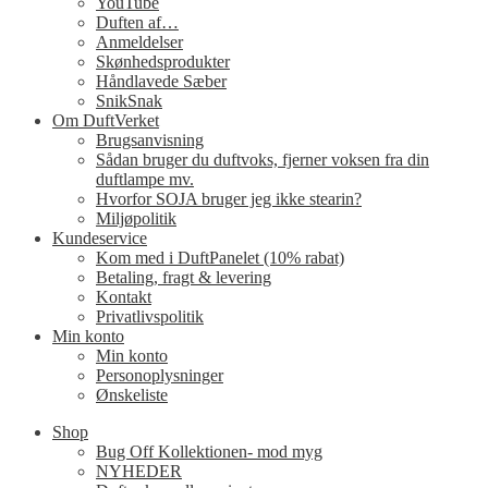
YouTube
Duften af…
Anmeldelser
Skønhedsprodukter
Håndlavede Sæber
SnikSnak
Om DuftVerket
Brugsanvisning
Sådan bruger du duftvoks, fjerner voksen fra din
duftlampe mv.
Hvorfor SOJA bruger jeg ikke stearin?
Miljøpolitik
Kundeservice
Kom med i DuftPanelet (10% rabat)
Betaling, fragt & levering
Kontakt
Privatlivspolitik
Min konto
Min konto
Personoplysninger
Ønskeliste
Shop
Bug Off Kollektionen- mod myg
NYHEDER