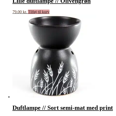
Lille duftlampe // Olivengrøn
79.00
kr.
Tilføj til kurv
Duftlampe // Sort semi-mat med print