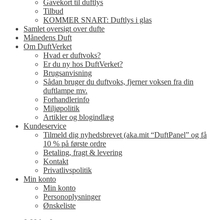
Gavekort til duftlys
Tilbud
KOMMER SNART: Duftlys i glas
Samlet oversigt over dufte
Månedens Duft
Om DuftVerket
Hvad er duftvoks?
Er du ny hos DuftVerket?
Brugsanvisning
Sådan bruger du duftvoks, fjerner voksen fra din
duftlampe mv.
Forhandlerinfo
Miljøpolitik
Artikler og blogindlæg
Kundeservice
Tilmeld dig nyhedsbrevet (aka.mit “DuftPanel” og få
10 % på første ordre
Betaling, fragt & levering
Kontakt
Privatlivspolitik
Min konto
Min konto
Personoplysninger
Ønskeliste