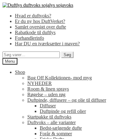
Spring
Spring
til
til
Hvad er duftvoks?
navigation
indhold
Er du ny hos DuftVerket?
Samlet oversigt over dufte
Rabatkode til duftlys
Forhandlerinfo
Har DU en iværksætter i maven?
Søg
Søg
efter:
Menu
Shop
Bug Off Kollektionen- mod myg
NYHEDER
Room & linen sprays
Røgelse – uden røg
Duftpinde, diffusere – og olie til diffuser
Diffuser
Duftpinde og refill olier
Startpakke til duftvoks
Duftvoks – alle varianter
Bedst-sælgende dufte
Forår & sommer