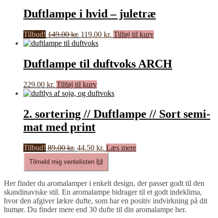
var:
er:
179.00 kr..
139.00 kr..
Duftlampe i hvid – juletræ
Den
Den
Tilbud!
149.00
kr.
119.00
kr.
Tilføj til kurv
oprindelige
aktuelle
pris
pris
var:
er:
Duftlampe til duftvoks ARCH
149.00 kr..
119.00 kr..
229.00
kr.
Tilføj til kurv
2. sortering // Duftlampe // Sort semi-
mat med print
Den
Den
Tilbud!
89.00
kr.
44.50
kr.
Læs mere
oprindelige
aktuelle
Tilmeld mig ventelisten 🙌
pris
pris
var:
er:
89.00 kr..
44.50 kr..
Her finder du aromalamper i enkelt design, der passer godt til den
skandinaviske stil. En aromalampe bidrager til et godt indeklima,
hvor den afgiver lækre dufte, som har en positiv indvirkning på dit
humør. Du finder mere end 30 dufte til din aromalampe her.