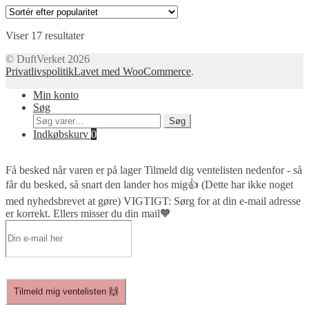
Sorteret
Viser 17 resultater
efter
© DuftVerket 2026
popularitet
Privatlivspolitik
Lavet med WooCommerce
.
Min konto
Søg
Søg
Søg
efter:
Indkøbskurv
0
Få besked når varen er på lager
Tilmeld dig ventelisten nedenfor - så
får du besked, så snart den lander hos mig👍 (Dette har ikke noget
med nyhedsbrevet at gøre) VIGTIGT: Sørg for at din e-mail adresse
er korrekt. Ellers misser du din mail🧡
Tilmeld mig ventelisten 🙌