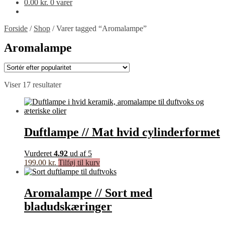
0.00
kr.
0 varer
Forside
/
Shop
/
Varer tagged “Aromalampe”
Aromalampe
Sorteret
Viser 17 resultater
efter
popularitet
Duftlampe // Mat hvid cylinderformet
Vurderet
4.92
ud af 5
199.00
kr.
Tilføj til kurv
Aromalampe // Sort med
bladudskæringer