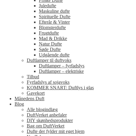
Friske Dufte
Juledufte
Maskuline dufte
Spirituelle Dufte
Efterår & Vinter
Blomsterdufte
Frugtdufte
Mad & Drikke
Natur Dufte
Søde Dufte
Udgående dufte
Duftlamper til duftvoks
Duftlamper – fyrfadslys
Duftlamper – elektriske
Tilbud
Fyrfadslys af sojavoks
KOMMER SNART: Duftlys i glas
Gavekort
Månedens Duft
Blog
Alle blogindlæg
DuftVerket anbefaler
DIY skønhedsprodukter
Bag om DuftVerket
Dufte der fylder mit eget hjem