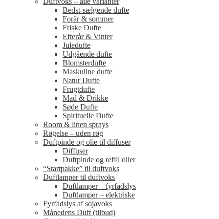
Duftvoks – alle varianter
Bedst-sælgende dufte
Forår & sommer
Friske Dufte
Efterår & Vinter
Juledufte
Udgående dufte
Blomsterdufte
Maskuline dufte
Natur Dufte
Frugtdufte
Mad & Drikke
Søde Dufte
Spirituelle Dufte
Room & linen sprays
Røgelse – uden røg
Duftpinde og olie til diffuser
Diffuser
Duftpinde og refill olier
“Startpakke” til duftvoks
Duftlamper til duftvoks
Duftlamper – fyrfadslys
Duftlamper – elektriske
Fyrfadslys af sojavoks
Månedens Duft (tilbud)