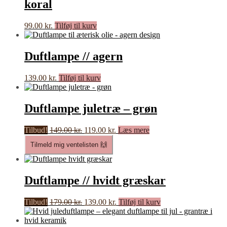
koral
99.00
kr.
Tilføj til kurv
Duftlampe // agern
139.00
kr.
Tilføj til kurv
Duftlampe juletræ – grøn
Den
Den
Tilbud!
149.00
kr.
119.00
kr.
Læs mere
oprindelige
aktuelle
Tilmeld mig ventelisten 🙌
pris
pris
var:
er:
149.00 kr..
119.00 kr..
Duftlampe // hvidt græskar
Den
Den
Tilbud!
179.00
kr.
139.00
kr.
Tilføj til kurv
oprindelige
aktuelle
pris
pris