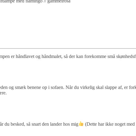
ftlampe med flamingo // gammelrosa
lampen er håndlavet og håndmalet, så der kan forekomme små skønhedsfe
eden og smæk benene op i sofaen. Når du virkelig skal slappe af, er for
ære.
får du besked, så snart den lander hos mig
(Dette har ikke noget med 