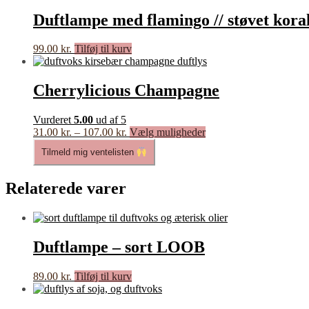
varianter.
Mulighederne
Duftlampe med flamingo // støvet kora
kan
vælges
99.00
kr.
Tilføj til kurv
på
varesiden
Cherrylicious Champagne
Vurderet
5.00
ud af 5
Prisinterval:
Dette
31.00
kr.
–
107.00
kr.
Vælg muligheder
31.00 kr.
vare
Tilmeld mig ventelisten
til
har
107.00 kr.
flere
varianter.
Relaterede varer
Mulighederne
kan
vælges
på
varesiden
Duftlampe – sort LOOB
89.00
kr.
Tilføj til kurv