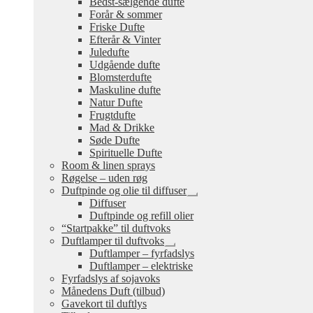
Bedst-sælgende dufte
undermenu
Forår & sommer
Friske Dufte
Efterår & Vinter
Juledufte
Udgående dufte
Blomsterdufte
Maskuline dufte
Natur Dufte
Frugtdufte
Mad & Drikke
Søde Dufte
Spirituelle Dufte
Room & linen sprays
Røgelse – uden røg
Duftpinde og olie til diffuser
Udfold
Diffuser
undermenu
Duftpinde og refill olier
“Startpakke” til duftvoks
Duftlamper til duftvoks
Udfold
Duftlamper – fyrfadslys
undermenu
Duftlamper – elektriske
Fyrfadslys af sojavoks
Månedens Duft (tilbud)
Gavekort til duftlys