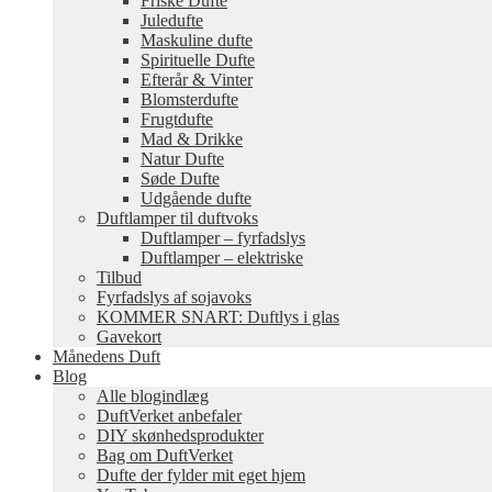
Friske Dufte
Juledufte
Maskuline dufte
Spirituelle Dufte
Efterår & Vinter
Blomsterdufte
Frugtdufte
Mad & Drikke
Natur Dufte
Søde Dufte
Udgående dufte
Duftlamper til duftvoks
Duftlamper – fyrfadslys
Duftlamper – elektriske
Tilbud
Fyrfadslys af sojavoks
KOMMER SNART: Duftlys i glas
Gavekort
Månedens Duft
Blog
Alle blogindlæg
DuftVerket anbefaler
DIY skønhedsprodukter
Bag om DuftVerket
Dufte der fylder mit eget hjem