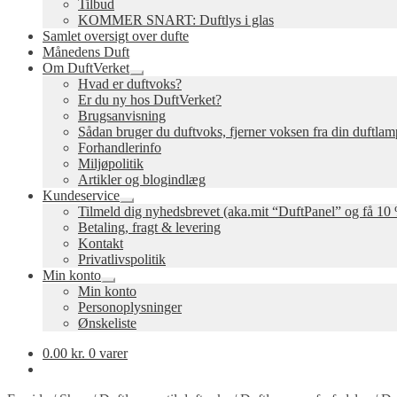
Tilbud
KOMMER SNART: Duftlys i glas
Samlet oversigt over dufte
Månedens Duft
Om DuftVerket
Udfold
Hvad er duftvoks?
undermenu
Er du ny hos DuftVerket?
Brugsanvisning
Sådan bruger du duftvoks, fjerner voksen fra din duftla
Forhandlerinfo
Miljøpolitik
Artikler og blogindlæg
Kundeservice
Udfold
Tilmeld dig nyhedsbrevet (aka.mit “DuftPanel” og få 10 
undermenu
Betaling, fragt & levering
Kontakt
Privatlivspolitik
Min konto
Udfold
Min konto
undermenu
Personoplysninger
Ønskeliste
0.00
kr.
0 varer