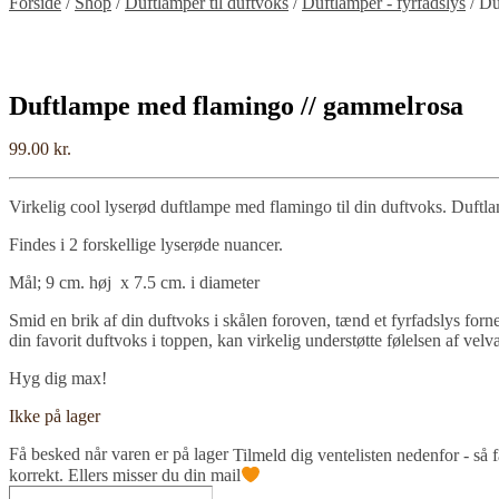
Forside
/
Shop
/
Duftlamper til duftvoks
/
Duftlamper - fyrfadslys
/
Du
Duftlampe med flamingo // gammelrosa
99.00
kr.
Virkelig cool lyserød duftlampe med flamingo til din duftvoks. Duft
Findes i 2 forskellige lyserøde nuancer.
Mål; 9 cm. høj x 7.5 cm. i diameter
Smid en brik af din duftvoks i skålen foroven, tænd et fyrfadslys forn
din favorit duftvoks i toppen, kan virkelig understøtte følelsen af velv
Hyg dig max!
Ikke på lager
Få besked når varen er på lager
Tilmeld dig ventelisten nedenfor - så 
korrekt. Ellers misser du din mail