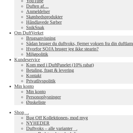
YouTube
Duften af…
Anmeldelser
Skønhedsprodukter
Håndlavede Sæber
SnikSnak
Om DuftVerket
Brugsanvisning
Sådan bruger du duftvoks, fjerner voksen fra din duftla
Hvorfor SOJA bruger jeg ikke stearin?
Miljøpolitik
Kundeservice
Kom med i DuftPanelet (10% rabat)
Betaling, fragt & levering
Kontakt
Privatlivspolitik
Min konto
Min konto
Personoplysninger
Ønskeliste
Shop
Udfold
Bug Off Kollektionen- mod myg
undermenu
NYHEDER
Duftvoks – alle varianter
Udfold