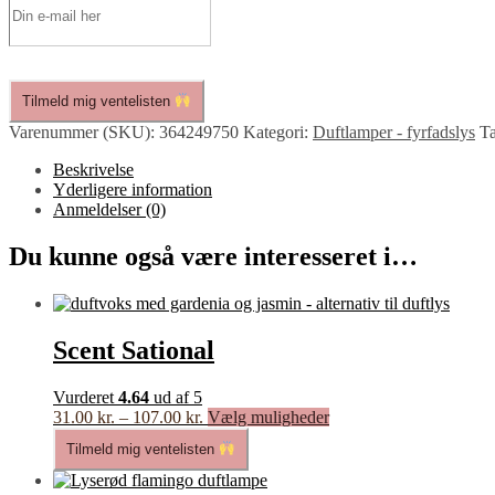
Tilmeld mig ventelisten
Varenummer (SKU):
364249750
Kategori:
Duftlamper - fyrfadslys
T
Beskrivelse
Yderligere information
Anmeldelser (0)
Du kunne også være interesseret i…
Scent Sational
Vurderet
4.64
ud af 5
Prisinterval:
Dette
31.00
kr.
–
107.00
kr.
Vælg muligheder
31.00 kr.
vare
Tilmeld mig ventelisten
til
har
107.00 kr.
flere