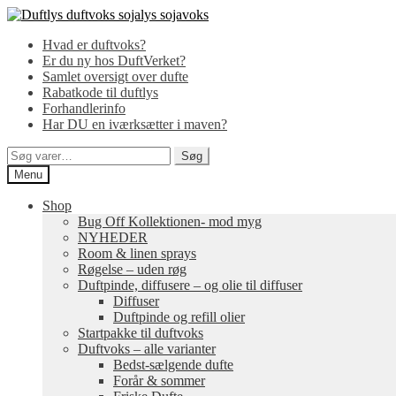
Spring
Spring
til
til
Hvad er duftvoks?
navigation
indhold
Er du ny hos DuftVerket?
Samlet oversigt over dufte
Rabatkode til duftlys
Forhandlerinfo
Har DU en iværksætter i maven?
Søg
Søg
efter:
Menu
Shop
Bug Off Kollektionen- mod myg
NYHEDER
Room & linen sprays
Røgelse – uden røg
Duftpinde, diffusere – og olie til diffuser
Diffuser
Duftpinde og refill olier
Startpakke til duftvoks
Duftvoks – alle varianter
Bedst-sælgende dufte
Forår & sommer