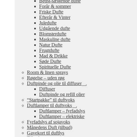
Bedst-sælgende dufte
undermenu
Forår & sommer
Friske Dufte
Efterår & Vinter
Juledufte
Udgående dufte
Blomsterdufte
Maskuline dufte
Natur Dufte
Frugtdufte
Mad & Drikke
Søde Dufte
Spirituelle Dufte
Room & linen sprays
Røgelse – uden røg
Duftpinde og olie til diffuser
Udfold
Diffuser
undermenu
Duftpinde og refill olier
“Startpakke” til duftvoks
Duftlamper til duftvoks
Udfold
Duftlamper – fyrfadslys
undermenu
Duftlamper – elektriske
Fyrfadslys af sojavoks
Månedens Duft (tilbud)
Gavekort til duftlys