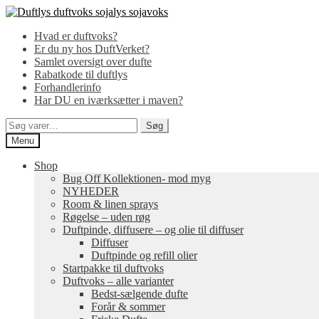
Spring
Spring
til
til
Hvad er duftvoks?
navigation
indhold
Er du ny hos DuftVerket?
Samlet oversigt over dufte
Rabatkode til duftlys
Forhandlerinfo
Har DU en iværksætter i maven?
Søg
Søg
efter:
Menu
Shop
Bug Off Kollektionen- mod myg
NYHEDER
Room & linen sprays
Røgelse – uden røg
Duftpinde, diffusere – og olie til diffuser
Diffuser
Duftpinde og refill olier
Startpakke til duftvoks
Duftvoks – alle varianter
Bedst-sælgende dufte
Forår & sommer