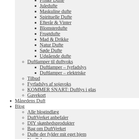
Friske Dufte
Juledufte
Maskuline dufte
Spirituelle Dufte
Efterår & Vinter
Blomsterdufte
Frugtdufte
Mad & Drikke
Natur Dufte
Søde Dufte
Udgående dufte
Duftlamper til duftvoks
Duftlamper – fyrfadslys
Duftlamper – elektriske
Tilbud
Fyrfadslys af sojavoks
KOMMER SNART: Duftlys i glas
Gavekort
Månedens Duft
Blog
Alle blogindlæg
DuftVerket anbefaler
DIY skønhedsprodukter
Bag om DuftVerket
Dufte der fylder mit eget hjem