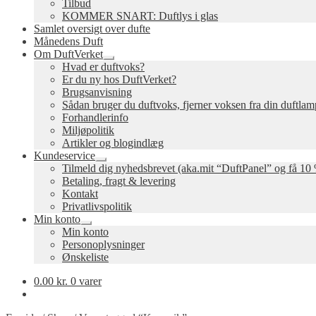
Tilbud
KOMMER SNART: Duftlys i glas
Samlet oversigt over dufte
Månedens Duft
Om DuftVerket
Udfold
Hvad er duftvoks?
undermenu
Er du ny hos DuftVerket?
Brugsanvisning
Sådan bruger du duftvoks, fjerner voksen fra din duftla
Forhandlerinfo
Miljøpolitik
Artikler og blogindlæg
Kundeservice
Udfold
Tilmeld dig nyhedsbrevet (aka.mit “DuftPanel” og få 10 
undermenu
Betaling, fragt & levering
Kontakt
Privatlivspolitik
Min konto
Udfold
Min konto
undermenu
Personoplysninger
Ønskeliste
0.00
kr.
0 varer