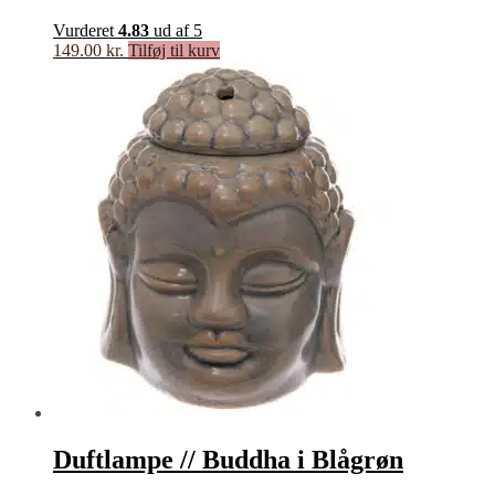
Vurderet
4.83
ud af 5
149.00
kr.
Tilføj til kurv
Duftlampe // Buddha i Blågrøn