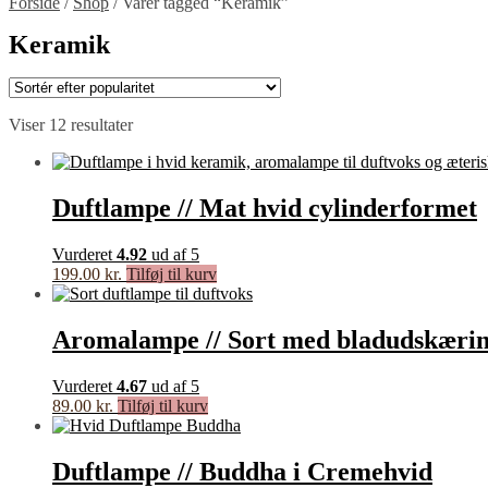
Forside
/
Shop
/
Varer tagged “Keramik”
Keramik
Sorteret
Viser 12 resultater
efter
popularitet
Duftlampe // Mat hvid cylinderformet
Vurderet
4.92
ud af 5
199.00
kr.
Tilføj til kurv
Aromalampe // Sort med bladudskæri
Vurderet
4.67
ud af 5
89.00
kr.
Tilføj til kurv
Duftlampe // Buddha i Cremehvid