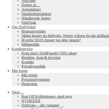
YouTube
Duften af…
Anmeldelser
Skønhedsprodukter
Håndlavede Sæber
SnikSnak
Om DuftVerket
Brugsanvisning
Sådan bruger du duftvoks, fjerner voksen fra din duftla
Hvorfor SOJA bruger jeg ikke stearin?
Miljøpolitik
Kundeservice
Kom med i DuftPanelet (10% rabat)
Betaling, fragt & levering
Kontakt
Privatlivspolitik
Min konto
Min konto
Personoplysninger
Ønskeliste
Shop
Udfold
Bug Off Kollektionen- mod myg
undermenu
NYHEDER
Duftvoks – alle varianter
Udfold