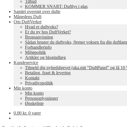
Tilbud
KOMMER SNART: Duftlys i glas
Samlet oversigt over dufte
Månedens Duft
Om DuftVerket
Hvad er duftvoks?
Er du ny hos DuftVerket?
Brugsanvisning
Sådan bruger du duftvoks, fjerner voksen fra din duftla
Forhandlerinfo
Miljøpolitik
Artikler og blogindlæg
Kundeservice
Tilmeld dig nyhedsbrevet (aka.mit “DuftPanel” og få 10 
Betaling, fragt & levering
Kontakt
Privatlivspolitik
Min konto
Min konto
Personoplysninger
Ønskeliste
0.00
kr.
0 varer