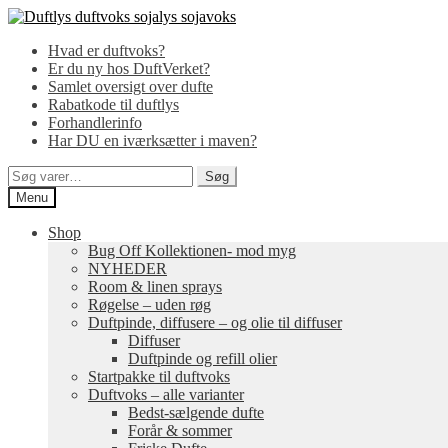
Spring
Spring
til
til
Hvad er duftvoks?
navigation
indhold
Er du ny hos DuftVerket?
Samlet oversigt over dufte
Rabatkode til duftlys
Forhandlerinfo
Har DU en iværksætter i maven?
Søg
Søg
efter:
Menu
Shop
Bug Off Kollektionen- mod myg
NYHEDER
Room & linen sprays
Røgelse – uden røg
Duftpinde, diffusere – og olie til diffuser
Diffuser
Duftpinde og refill olier
Startpakke til duftvoks
Duftvoks – alle varianter
Bedst-sælgende dufte
Forår & sommer