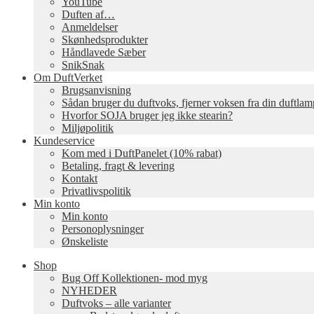
YouTube
Duften af…
Anmeldelser
Skønhedsprodukter
Håndlavede Sæber
SnikSnak
Om DuftVerket
Brugsanvisning
Sådan bruger du duftvoks, fjerner voksen fra din duftla
Hvorfor SOJA bruger jeg ikke stearin?
Miljøpolitik
Kundeservice
Kom med i DuftPanelet (10% rabat)
Betaling, fragt & levering
Kontakt
Privatlivspolitik
Min konto
Min konto
Personoplysninger
Ønskeliste
Shop
Bug Off Kollektionen- mod myg
NYHEDER
Duftvoks – alle varianter