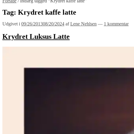
Forside
/
Indlæg tagged “Krydret kaffe latte”
Tag:
Krydret kaffe latte
Udgivet i
09/26/2013
08/20/2024
af
Lene Nehlsen
—
1 kommentar
Krydret Luksus Latte