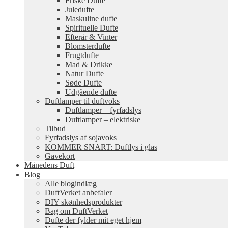
Friske Dufte
Juledufte
Maskuline dufte
Spirituelle Dufte
Efterår & Vinter
Blomsterdufte
Frugtdufte
Mad & Drikke
Natur Dufte
Søde Dufte
Udgående dufte
Duftlamper til duftvoks
Duftlamper – fyrfadslys
Duftlamper – elektriske
Tilbud
Fyrfadslys af sojavoks
KOMMER SNART: Duftlys i glas
Gavekort
Månedens Duft
Blog
Alle blogindlæg
DuftVerket anbefaler
DIY skønhedsprodukter
Bag om DuftVerket
Dufte der fylder mit eget hjem