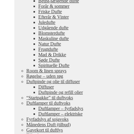
Bedst-sælgende dufte
Forår & sommer
Friske Dufte
Efterår & Vinter
Juledufte
Udgående dufte
Blomsterdufte
Maskuline dufte
Natur Dufte
Frugtdufte
Mad & Drikke
Søde Dufte
Spirituelle Dufte
Room & linen sprays
Røgelse – uden røg
Duftpinde og olie til diffuser
Diffuser
Duftpinde og refill olier
“Startpakke” til duftvoks
Duftlamper til duftvoks
Duftlamper – fyrfadslys
Duftlamper – elektriske
Fyrfadslys af sojavoks
Månedens Duft (tilbud)
Gavekort til duftlys