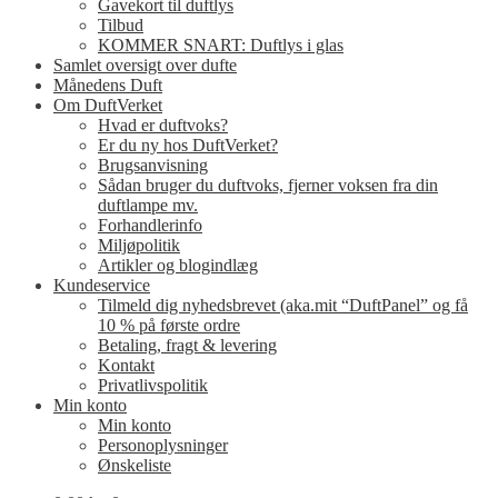
Gavekort til duftlys
Tilbud
KOMMER SNART: Duftlys i glas
Samlet oversigt over dufte
Månedens Duft
Om DuftVerket
Hvad er duftvoks?
Er du ny hos DuftVerket?
Brugsanvisning
Sådan bruger du duftvoks, fjerner voksen fra din
duftlampe mv.
Forhandlerinfo
Miljøpolitik
Artikler og blogindlæg
Kundeservice
Tilmeld dig nyhedsbrevet (aka.mit “DuftPanel” og få
10 % på første ordre
Betaling, fragt & levering
Kontakt
Privatlivspolitik
Min konto
Min konto
Personoplysninger
Ønskeliste