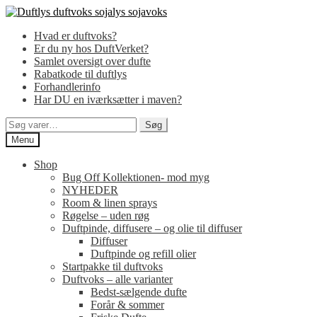
Spring
Spring
til
til
Hvad er duftvoks?
navigation
indhold
Er du ny hos DuftVerket?
Samlet oversigt over dufte
Rabatkode til duftlys
Forhandlerinfo
Har DU en iværksætter i maven?
Søg
Søg
efter:
Menu
Shop
Bug Off Kollektionen- mod myg
NYHEDER
Room & linen sprays
Røgelse – uden røg
Duftpinde, diffusere – og olie til diffuser
Diffuser
Duftpinde og refill olier
Startpakke til duftvoks
Duftvoks – alle varianter
Bedst-sælgende dufte
Forår & sommer