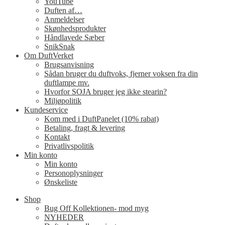
YouTube
Duften af…
Anmeldelser
Skønhedsprodukter
Håndlavede Sæber
SnikSnak
Om DuftVerket
Brugsanvisning
Sådan bruger du duftvoks, fjerner voksen fra din
duftlampe mv.
Hvorfor SOJA bruger jeg ikke stearin?
Miljøpolitik
Kundeservice
Kom med i DuftPanelet (10% rabat)
Betaling, fragt & levering
Kontakt
Privatlivspolitik
Min konto
Min konto
Personoplysninger
Ønskeliste
Shop
Bug Off Kollektionen- mod myg
NYHEDER