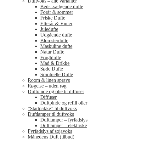
Duftvoks – alle varianter
Bedst-sælgende dufte
Forår & sommer
Friske Dufte
Efterår & Vinter
Juledufte
Udgående dufte
Blomsterdufte
Maskuline dufte
Natur Dufte
Frugtdufte
Mad & Drikke
Søde Dufte
Spirituelle Dufte
Room & linen sprays
Røgelse – uden røg
Duftpinde og olie til diffuser
Diffuser
Duftpinde og refill olier
“Startpakke” til duftvoks
Duftlamper til duftvoks
Duftlamper – fyrfadslys
Duftlamper – elektriske
Fyrfadslys af sojavoks
Månedens Duft (tilbud)