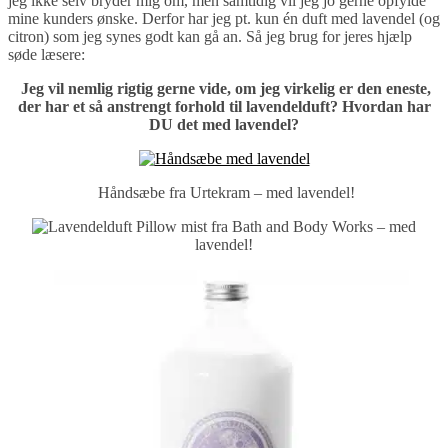
jeg ikke selv bryder mig om, men samtidig vil jeg jo gerne opfylde
mine kunders ønske. Derfor har jeg pt. kun én duft med lavendel (og
citron) som jeg synes godt kan gå an. Så jeg brug for jeres hjælp
søde læsere:
Jeg vil nemlig rigtig gerne vide, om jeg virkelig er den eneste,
der har et så anstrengt forhold til lavendelduft? Hvordan har
DU det med lavendel?
Håndsæbe fra Urtekram – med lavendel!
Pillow mist fra Bath and Body Works – med
lavendel!