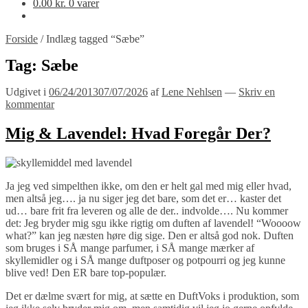
0.00
kr.
0 varer
Forside
/
Indlæg tagged “Sæbe”
Tag:
Sæbe
Udgivet i
06/24/2013
07/07/2026
af
Lene Nehlsen
—
Skriv en
kommentar
Mig & Lavendel: Hvad Foregår Der?
Ja jeg ved simpelthen ikke, om den er helt gal med mig eller hvad,
men altså jeg…. ja nu siger jeg det bare, som det er… kaster det
ud… bare frit fra leveren og alle de der.. indvolde…. Nu kommer
det: Jeg bryder mig sgu ikke rigtig om duften af lavendel! “Woooow
what?” kan jeg næsten høre dig sige. Den er altså god nok. Duften
som bruges i SÅ mange parfumer, i SÅ mange mærker af
skyllemidler og i SÅ mange duftposer og potpourri og jeg kunne
blive ved! Den ER bare top-populær.
Det er dælme svært for mig, at sætte en DuftVoks i produktion, som