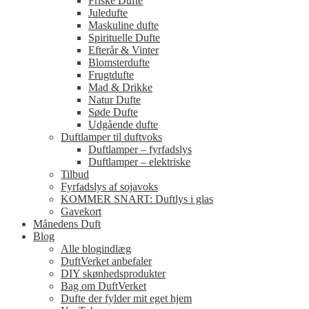
Friske Dufte
Juledufte
Maskuline dufte
Spirituelle Dufte
Efterår & Vinter
Blomsterdufte
Frugtdufte
Mad & Drikke
Natur Dufte
Søde Dufte
Udgående dufte
Duftlamper til duftvoks
Duftlamper – fyrfadslys
Duftlamper – elektriske
Tilbud
Fyrfadslys af sojavoks
KOMMER SNART: Duftlys i glas
Gavekort
Månedens Duft
Blog
Alle blogindlæg
DuftVerket anbefaler
DIY skønhedsprodukter
Bag om DuftVerket
Dufte der fylder mit eget hjem