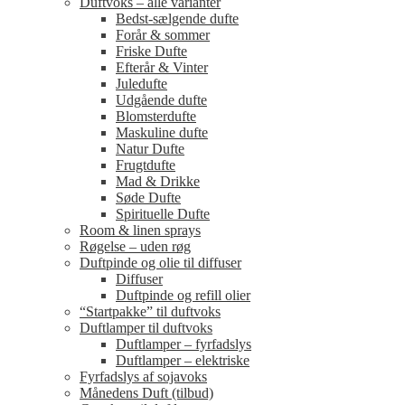
Duftvoks – alle varianter
Bedst-sælgende dufte
Forår & sommer
Friske Dufte
Efterår & Vinter
Juledufte
Udgående dufte
Blomsterdufte
Maskuline dufte
Natur Dufte
Frugtdufte
Mad & Drikke
Søde Dufte
Spirituelle Dufte
Room & linen sprays
Røgelse – uden røg
Duftpinde og olie til diffuser
Diffuser
Duftpinde og refill olier
“Startpakke” til duftvoks
Duftlamper til duftvoks
Duftlamper – fyrfadslys
Duftlamper – elektriske
Fyrfadslys af sojavoks
Månedens Duft (tilbud)