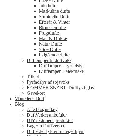
Friske Dufte
Juledufte
Maskuline dufte
Spirituelle Dufte
Efterår & Vinter
Blomsterdufte
Frugtdufte
Mad & Drikke
Natur Dufte
Søde Dufte
Udgående dufte
Duftlamper til duftvoks
Duftlamper – fyrfadslys
Duftlamper – elektriske
Tilbud
Fyrfadslys af sojavoks
KOMMER SNART: Duftlys i glas
Gavekort
Månedens Duft
Blog
Alle blogindlæg
DuftVerket anbefaler
DIY skønhedsprodukter
Bag om DuftVerket
Dufte der fylder mit eget hjem