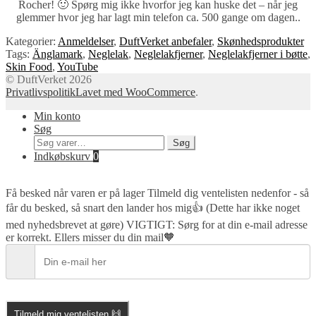
Rocher! 🙂 Spørg mig ikke hvorfor jeg kan huske det – når jeg
glemmer hvor jeg har lagt min telefon ca. 500 gange om dagen..
Kategorier:
Anmeldelser
,
DuftVerket anbefaler
,
Skønhedsprodukter
Tags:
Änglamark
,
Neglelak
,
Neglelakfjerner
,
Neglelakfjerner i bøtte
,
Skin Food
,
YouTube
© DuftVerket 2026
Privatlivspolitik
Lavet med WooCommerce
.
Min konto
Søg
Søg
Søg
efter:
Indkøbskurv
0
Få besked når varen er på lager
Tilmeld dig ventelisten nedenfor - så
får du besked, så snart den lander hos mig👍 (Dette har ikke noget
med nyhedsbrevet at gøre) VIGTIGT: Sørg for at din e-mail adresse
er korrekt. Ellers misser du din mail🧡
Tilmeld mig ventelisten 🙌