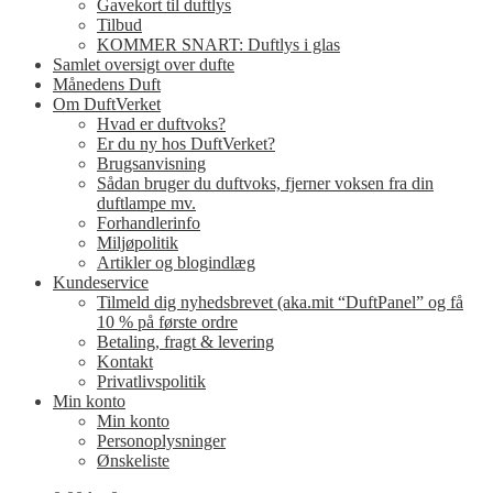
Gavekort til duftlys
Tilbud
KOMMER SNART: Duftlys i glas
Samlet oversigt over dufte
Månedens Duft
Om DuftVerket
Hvad er duftvoks?
Er du ny hos DuftVerket?
Brugsanvisning
Sådan bruger du duftvoks, fjerner voksen fra din
duftlampe mv.
Forhandlerinfo
Miljøpolitik
Artikler og blogindlæg
Kundeservice
Tilmeld dig nyhedsbrevet (aka.mit “DuftPanel” og få
10 % på første ordre
Betaling, fragt & levering
Kontakt
Privatlivspolitik
Min konto
Min konto
Personoplysninger
Ønskeliste