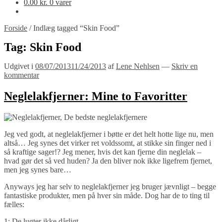
0.00
kr.
0 varer
Forside
/
Indlæg tagged “Skin Food”
Tag:
Skin Food
Udgivet i
08/07/2013
11/24/2013
af
Lene Nehlsen
—
Skriv en
kommentar
Neglelakfjerner: Mine to Favoritter
Jeg ved godt, at neglelakfjerner i bøtte er det helt hotte lige nu, men
altså… Jeg synes det virker ret voldssomt, at stikke sin finger ned i
så kraftige sager!? Jeg mener, hvis det kan fjerne din neglelak –
hvad gør det så ved huden? Ja den bliver nok ikke ligefrem fjernet,
men jeg synes bare…
Anyways jeg har selv to neglelakfjerner jeg bruger jævnligt – begge
fantastiske produkter, men på hver sin måde. Dog har de to ting til
fælles:
1: De lugter ikke dårligt