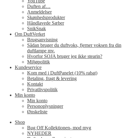
YouTube
Duften af…
Anmeldelser
Skønhedsprodukter
Håndlavede Sæber
SnikSnak
Om DuftVerket
Brugsanvisning
Sådan bruger du duftvoks, fjerner voksen fra din
duftlampe mv.
Hvorfor SOJA bruger jeg ikke stearin?
Miljøpolitik
Kundeservice
Kom med i DuftPanelet (10% rabat)
Betaling, fragt & levering
Kontakt
Privatlivspolitik
Min konto
Min konto
Personoplysninger
Ønskeliste
Shop
Bug Off Kollektionen- mod myg
NYHEDER