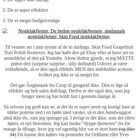
2: De er super effektive
3: De er meget budgetvenlige
Til venstre ser i min nyeste af de to darlings. Skin Food Grapefruit
Nail Polish Remover. Jeg har købt den på Ebay efter at have set en
anmeldelse af den på Youtube. Alene duften gjorde, at jeg MÅTTE
prøve den (surprise surprise.. silly duftnørd) Udover at være
velduftende, så er den også effektiv MEN den indeholder acetone,
hvilket jeg ikke er så meget for.
Det gør Ânglamark fra Coop til gengæld ikke. Den er lige så
effektiv og helt uden duft/lugt. Derfor er det også den, som jeg
bruger mest og har holdt fast i gennem mange år.
Så selvom jeg godt kan se, at det da er super nemt og hurtigt bare at
stikke poterne ned i en bøtte med væske, så er den
bandwaggon
altså ikke én, som jeg springer på. I øvrigt er det ikke, som det ellers
høres, et nyt fænomen. Jeg kan huske “dyppe-fjerneren” fra for
mange år tilbage, hvor jeg vel egentlig blot var et stort barn
(og ikke
34)
Da kunne den købes via postordre fra Oriflame eller Yves