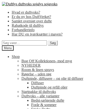
Spring
Spring
til
til
Hvad er duftvoks?
navigation
indhold
Er du ny hos DuftVerket?
Samlet oversigt over dufte
Rabatkode til duftlys
Forhandlerinfo
Har DU en iværksætter i maven?
Søg
Søg
efter:
Menu
Shop
Bug Off Kollektionen- mod myg
NYHEDER
Room & linen sprays
Røgelse – uden røg
Duftpinde, diffusere – og olie til diffuser
Diffuser
Duftpinde og refill olier
Startpakke til duftvoks
Duftvoks – alle varianter
Bedst-sælgende dufte
Forår & sommer