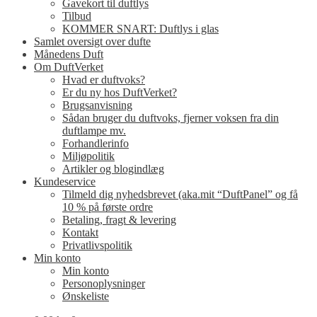
Gavekort til duftlys
Tilbud
KOMMER SNART: Duftlys i glas
Samlet oversigt over dufte
Månedens Duft
Om DuftVerket
Hvad er duftvoks?
Er du ny hos DuftVerket?
Brugsanvisning
Sådan bruger du duftvoks, fjerner voksen fra din
duftlampe mv.
Forhandlerinfo
Miljøpolitik
Artikler og blogindlæg
Kundeservice
Tilmeld dig nyhedsbrevet (aka.mit “DuftPanel” og få
10 % på første ordre
Betaling, fragt & levering
Kontakt
Privatlivspolitik
Min konto
Min konto
Personoplysninger
Ønskeliste