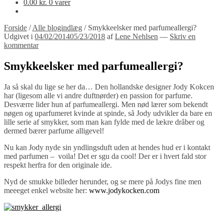
0.00
kr.
0 varer
Forside
/
Alle blogindlæg
/
Smykkeelsker med parfumeallergi?
Udgivet i
04/02/2014
05/23/2018
af
Lene Nehlsen
—
Skriv en
kommentar
Smykkeelsker med parfumeallergi?
Ja så skal du lige se her da… Den hollandske designer Jody Kokcen
har (ligesom alle vi andre duftnørder) en passion for parfume.
Desværre lider hun af parfumeallergi. Men nød lærer som bekendt
nøgen og uparfumeret kvinde at spinde, så Jody udvikler da bare en
lille serie af smykker, som man kan fylde med de lækre dråber og
dermed bærer parfume alligevel!
Nu kan Jody nyde sin yndlingsduft uden at hendes hud er i kontakt
med parfumen – voila! Det er sgu da cool! Der er i hvert fald stor
respekt herfra for den originale ide.
Nyd de smukke billeder herunder, og se mere på Jodys fine men
meeeget enkel website her:
www.jodykocken.com