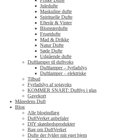
Friske Dufte
Juledufte
Maskuline dufte
Spirituelle Dufte
Efterår & Vinter
Blomsterdufte
Frugtdufte
Mad & Drikke
Natur Dufte
Søde Dufte
Udgående dufte
Duftlamper til duftvoks
Duftlamper – fyrfadslys
Duftlamper – elektriske
Tilbud
Fyrfadslys af sojavoks
KOMMER SNART: Duftlys i glas
Gavekort
Månedens Duft
Blog
Alle blogindlæg
DuftVerket anbefaler
DIY skønhedsprodukter
Bag om DuftVerket
Dufte der fylder mit eget hjem