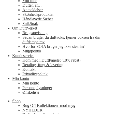
YouTube
Duften af…
Anmeldelser
Skønhedsprodukter
Håndlavede Sæber
SnikSnak
Om DuftVerket
Brugsanvisning
Sådan bruger du duftvoks, fjerner voksen fra din
duftlampe mv.
Hvorfor SOJA bruger jeg ikke stearin?
Miljøpolitik
Kundeservice
Kom med i DuftPanelet (10% rabat)
Betaling, fragt & levering
Kontakt
Privatlivspolitik
Min konto
Min konto
Personoplysninger
Ønskeliste
Shop
Bug Off Kollektionen- mod myg
NYHEDER