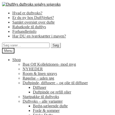
Spring
Spring
til
til
Hvad er duftvoks?
navigation
indhold
Er du ny hos DuftVerket?
Samlet oversigt over dufte
Rabatkode til duftlys
Forhandlerinfo
Har DU en iværksætter i maven?
Søg
Søg
efter:
Menu
Shop
Bug Off Kollektionen- mod myg
NYHEDER
Room & linen sprays
Røgelse – uden røg
Duftpinde, diffusere – og olie til diffuser
Diffuser
Duftpinde og refill olier
Startpakke til duftvoks
Duftvoks – alle varianter
Bedst-sælgende dufte
Forår & sommer