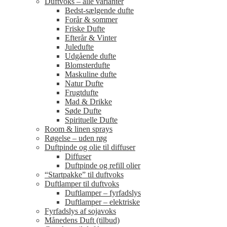
Duftvoks – alle varianter
Bedst-sælgende dufte
Forår & sommer
Friske Dufte
Efterår & Vinter
Juledufte
Udgående dufte
Blomsterdufte
Maskuline dufte
Natur Dufte
Frugtdufte
Mad & Drikke
Søde Dufte
Spirituelle Dufte
Room & linen sprays
Røgelse – uden røg
Duftpinde og olie til diffuser
Diffuser
Duftpinde og refill olier
“Startpakke” til duftvoks
Duftlamper til duftvoks
Duftlamper – fyrfadslys
Duftlamper – elektriske
Fyrfadslys af sojavoks
Månedens Duft (tilbud)