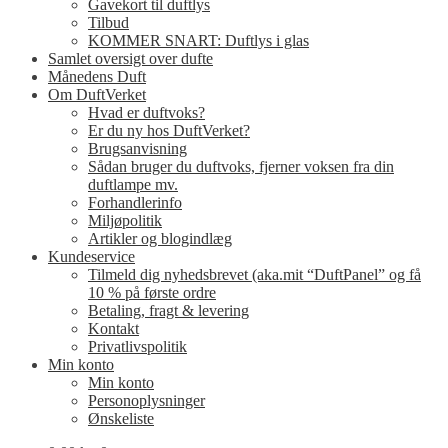
Gavekort til duftlys
Tilbud
KOMMER SNART: Duftlys i glas
Samlet oversigt over dufte
Månedens Duft
Om DuftVerket
Hvad er duftvoks?
Er du ny hos DuftVerket?
Brugsanvisning
Sådan bruger du duftvoks, fjerner voksen fra din
duftlampe mv.
Forhandlerinfo
Miljøpolitik
Artikler og blogindlæg
Kundeservice
Tilmeld dig nyhedsbrevet (aka.mit “DuftPanel” og få
10 % på første ordre
Betaling, fragt & levering
Kontakt
Privatlivspolitik
Min konto
Min konto
Personoplysninger
Ønskeliste