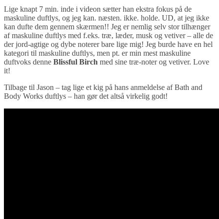
Lige knapt 7 min. inde i videon sætter han ekstra fokus på de
maskuline duftlys, og jeg kan. næsten. ikke. holde. UD, at jeg ikke
kan dufte dem gennem skærmen!! Jeg er nemlig selv stor tilhænger
af maskuline duftlys med f.eks. træ, læder, musk og vetiver – alle de
der jord-agtige og dybe noterer bare lige mig! Jeg burde have en hel
kategori til maskuline duftlys, men pt. er min mest maskuline
duftvoks denne
Blissful Birch
med sine træ-noter og vetiver. Love
it!
Tilbage til Jason – tag lige et kig på hans anmeldelse af Bath and
Body Works duftlys – han gør det altså virkelig godt!