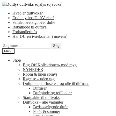
Spring
Spring
til
til
Hvad er duftvoks?
navigation
indhold
Er du ny hos DuftVerket?
Samlet oversigt over dufte
Rabatkode til duftlys
Forhandlerinfo
Har DU en iværksætter i maven?
Søg
Søg
efter:
Menu
Shop
Bug Off Kollektionen- mod myg
NYHEDER
Room & linen sprays
Røgelse – uden røg
Duftpinde, diffusere – og olie til diffuser
Diffuser
Duftpinde og refill olier
Startpakke til duftvoks
Duftvoks – alle varianter
Bedst-sælgende dufte
Forår & sommer