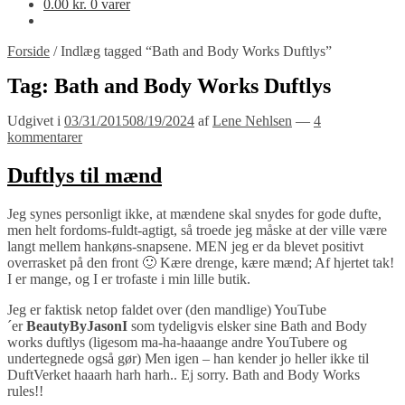
0.00
kr.
0 varer
Forside
/
Indlæg tagged “Bath and Body Works Duftlys”
Tag:
Bath and Body Works Duftlys
Udgivet i
03/31/2015
08/19/2024
af
Lene Nehlsen
—
4
kommentarer
Duftlys til mænd
Jeg synes personligt ikke, at mændene skal snydes for gode dufte,
men helt fordoms-fuldt-agtigt, så troede jeg måske at der ville være
langt mellem hankøns-snapsene. MEN jeg er da blevet positivt
overrasket på den front 🙂 Kære drenge, kære mænd; Af hjertet tak!
I er mange, og I er trofaste i min lille butik.
Jeg er faktisk netop faldet over (den mandlige) YouTube
´er
BeautyByJasonI
som tydeligvis elsker sine Bath and Body
works duftlys (ligesom ma-ha-haaange andre YouTubere og
undertegnede også gør) Men igen – han kender jo heller ikke til
DuftVerket haaarh harh harh.. Ej sorry. Bath and Body Works
rules!!