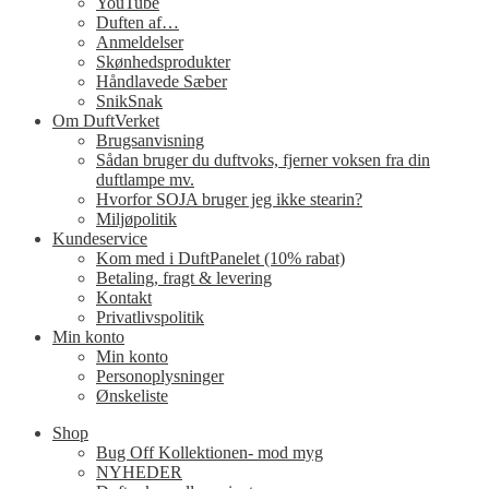
YouTube
Duften af…
Anmeldelser
Skønhedsprodukter
Håndlavede Sæber
SnikSnak
Om DuftVerket
Brugsanvisning
Sådan bruger du duftvoks, fjerner voksen fra din
duftlampe mv.
Hvorfor SOJA bruger jeg ikke stearin?
Miljøpolitik
Kundeservice
Kom med i DuftPanelet (10% rabat)
Betaling, fragt & levering
Kontakt
Privatlivspolitik
Min konto
Min konto
Personoplysninger
Ønskeliste
Shop
Bug Off Kollektionen- mod myg
NYHEDER