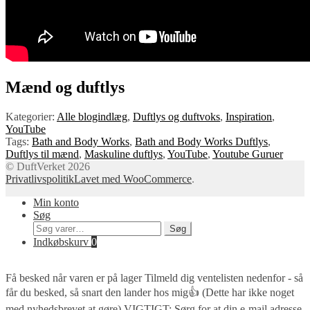
Mænd og duftlys
Kategorier:
Alle blogindlæg
,
Duftlys og duftvoks
,
Inspiration
,
YouTube
Tags:
Bath and Body Works
,
Bath and Body Works Duftlys
,
Duftlys til mænd
,
Maskuline duftlys
,
YouTube
,
Youtube Guruer
© DuftVerket 2026
Privatlivspolitik
Lavet med WooCommerce
.
Min konto
Søg
Søg
Søg
efter:
Indkøbskurv
0
Få besked når varen er på lager
Tilmeld dig ventelisten nedenfor - så
får du besked, så snart den lander hos mig👍 (Dette har ikke noget
med nyhedsbrevet at gøre) VIGTIGT: Sørg for at din e-mail adresse