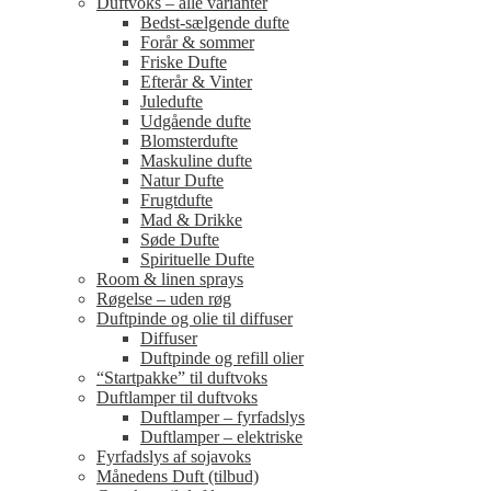
Duftvoks – alle varianter
Bedst-sælgende dufte
Forår & sommer
Friske Dufte
Efterår & Vinter
Juledufte
Udgående dufte
Blomsterdufte
Maskuline dufte
Natur Dufte
Frugtdufte
Mad & Drikke
Søde Dufte
Spirituelle Dufte
Room & linen sprays
Røgelse – uden røg
Duftpinde og olie til diffuser
Diffuser
Duftpinde og refill olier
“Startpakke” til duftvoks
Duftlamper til duftvoks
Duftlamper – fyrfadslys
Duftlamper – elektriske
Fyrfadslys af sojavoks
Månedens Duft (tilbud)