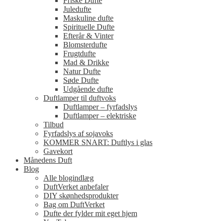
Friske Dufte
Juledufte
Maskuline dufte
Spirituelle Dufte
Efterår & Vinter
Blomsterdufte
Frugtdufte
Mad & Drikke
Natur Dufte
Søde Dufte
Udgående dufte
Duftlamper til duftvoks
Duftlamper – fyrfadslys
Duftlamper – elektriske
Tilbud
Fyrfadslys af sojavoks
KOMMER SNART: Duftlys i glas
Gavekort
Månedens Duft
Blog
Alle blogindlæg
DuftVerket anbefaler
DIY skønhedsprodukter
Bag om DuftVerket
Dufte der fylder mit eget hjem