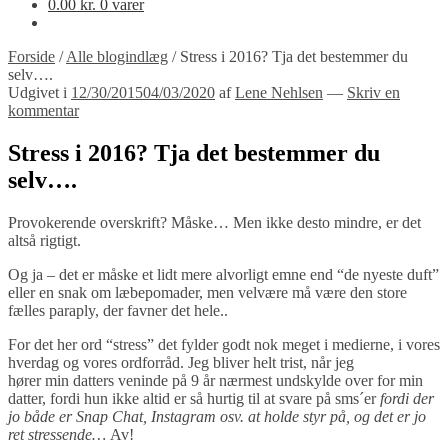
0.00
kr.
0 varer
Forside
/
Alle blogindlæg
/
Stress i 2016? Tja det bestemmer du
selv….
Udgivet i
12/30/2015
04/03/2020
af
Lene Nehlsen
—
Skriv en
kommentar
Stress i 2016? Tja det bestemmer du
selv….
Provokerende overskrift? Måske… Men ikke desto mindre, er det
altså rigtigt.
Og ja – det er måske et lidt mere alvorligt emne end “de nyeste duft”
eller en snak om læbepomader, men velvære må være den store
fælles paraply, der favner det hele..
For det her ord “stress” det fylder godt nok meget i medierne, i vores
hverdag og vores ordforråd. Jeg bliver helt trist, når jeg
hører min datters veninde på 9 år nærmest undskylde over for min
datter, fordi hun ikke altid er så hurtig til at svare på sms´er
fordi der
jo både er Snap Chat, Instagram osv. at holde styr på, og det er jo
ret stressende…
Av!