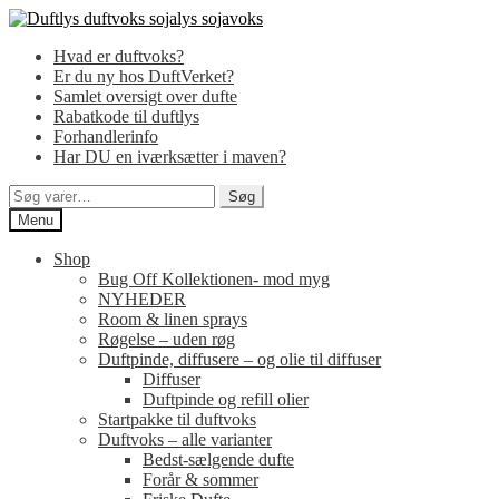
Spring
Spring
til
til
Hvad er duftvoks?
navigation
indhold
Er du ny hos DuftVerket?
Samlet oversigt over dufte
Rabatkode til duftlys
Forhandlerinfo
Har DU en iværksætter i maven?
Søg
Søg
efter:
Menu
Shop
Bug Off Kollektionen- mod myg
NYHEDER
Room & linen sprays
Røgelse – uden røg
Duftpinde, diffusere – og olie til diffuser
Diffuser
Duftpinde og refill olier
Startpakke til duftvoks
Duftvoks – alle varianter
Bedst-sælgende dufte
Forår & sommer