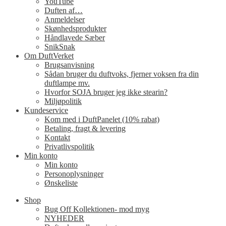
YouTube
Duften af…
Anmeldelser
Skønhedsprodukter
Håndlavede Sæber
SnikSnak
Om DuftVerket
Brugsanvisning
Sådan bruger du duftvoks, fjerner voksen fra din
duftlampe mv.
Hvorfor SOJA bruger jeg ikke stearin?
Miljøpolitik
Kundeservice
Kom med i DuftPanelet (10% rabat)
Betaling, fragt & levering
Kontakt
Privatlivspolitik
Min konto
Min konto
Personoplysninger
Ønskeliste
Shop
Bug Off Kollektionen- mod myg
NYHEDER