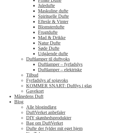
Friske Dufte
Juledufte
Maskuline dufte
Spirituelle Dufte
Efterår & Vinter
Blomsterdufte
Frugtdufte
Mad & Drikke
Natur Dufte
Søde Dufte
Udgående dufte
Duftlamper til duftvoks
Duftlamper – fyrfadslys
Duftlamper – elektriske
Tilbud
Fyrfadslys af sojavoks
KOMMER SNART: Duftlys i glas
Gavekort
Månedens Duft
Blog
Alle blogindlæg
DuftVerket anbefaler
DIY skønhedsprodukter
Bag om DuftVerket
Dufte der fylder mit eget hjem