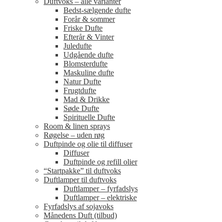
Duftvoks – alle varianter
Bedst-sælgende dufte
Forår & sommer
Friske Dufte
Efterår & Vinter
Juledufte
Udgående dufte
Blomsterdufte
Maskuline dufte
Natur Dufte
Frugtdufte
Mad & Drikke
Søde Dufte
Spirituelle Dufte
Room & linen sprays
Røgelse – uden røg
Duftpinde og olie til diffuser
Diffuser
Duftpinde og refill olier
“Startpakke” til duftvoks
Duftlamper til duftvoks
Duftlamper – fyrfadslys
Duftlamper – elektriske
Fyrfadslys af sojavoks
Månedens Duft (tilbud)