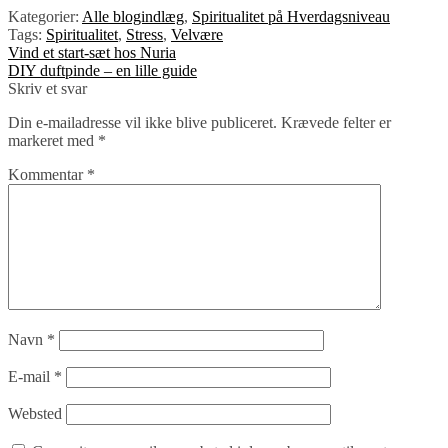
Kategorier:
Alle blogindlæg
,
Spiritualitet på Hverdagsniveau
Tags:
Spiritualitet
,
Stress
,
Velvære
Indlægsnavigation
Forrige
Vind et start-sæt hos Nuria
indlæg:
Næste
DIY duftpinde – en lille guide
indlæg:
Skriv et svar
Din e-mailadresse vil ikke blive publiceret.
Krævede felter er
markeret med
*
Kommentar
*
Navn
*
E-mail
*
Websted