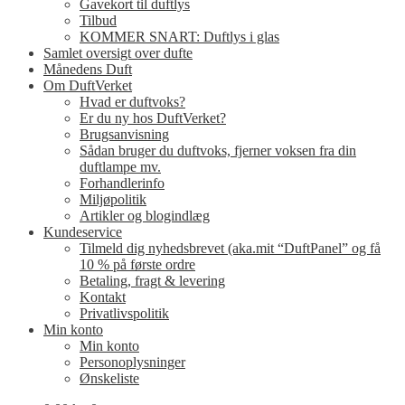
Gavekort til duftlys
Tilbud
KOMMER SNART: Duftlys i glas
Samlet oversigt over dufte
Månedens Duft
Om DuftVerket
Hvad er duftvoks?
Er du ny hos DuftVerket?
Brugsanvisning
Sådan bruger du duftvoks, fjerner voksen fra din
duftlampe mv.
Forhandlerinfo
Miljøpolitik
Artikler og blogindlæg
Kundeservice
Tilmeld dig nyhedsbrevet (aka.mit “DuftPanel” og få
10 % på første ordre
Betaling, fragt & levering
Kontakt
Privatlivspolitik
Min konto
Min konto
Personoplysninger
Ønskeliste