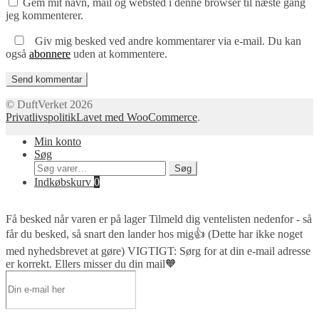
Gem mit navn, mail og websted i denne browser til næste gang
jeg kommenterer.
Giv mig besked ved andre kommentarer via e-mail. Du kan
også
abonnere
uden at kommentere.
© DuftVerket 2026
Privatlivspolitik
Lavet med WooCommerce
.
Min konto
Søg
Søg
Søg
efter:
Indkøbskurv
0
Få besked når varen er på lager
Tilmeld dig ventelisten nedenfor - så
får du besked, så snart den lander hos mig👍 (Dette har ikke noget
med nyhedsbrevet at gøre) VIGTIGT: Sørg for at din e-mail adresse
er korrekt. Ellers misser du din mail🧡