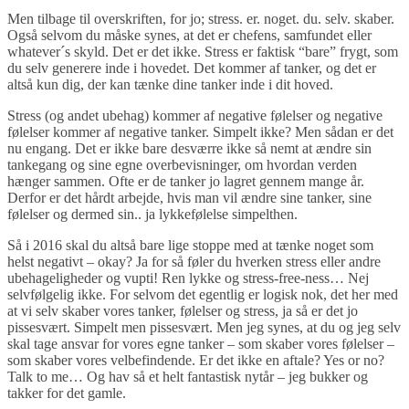
Men tilbage til overskriften, for jo; stress. er. noget. du. selv. skaber.
Også selvom du måske synes, at det er chefens, samfundet eller
whatever´s skyld. Det er det ikke. Stress er faktisk “bare” frygt, som
du selv generere inde i hovedet. Det kommer af tanker, og det er
altså kun dig, der kan tænke dine tanker inde i dit hoved.
Stress (og andet ubehag) kommer af negative følelser og negative
følelser kommer af negative tanker. Simpelt ikke? Men sådan er det
nu engang. Det er ikke bare desværre ikke så nemt at ændre sin
tankegang og sine egne overbevisninger, om hvordan verden
hænger sammen. Ofte er de tanker jo lagret gennem mange år.
Derfor er det hårdt arbejde, hvis man vil ændre sine tanker, sine
følelser og dermed sin.. ja lykkefølelse simpelthen.
Så i 2016 skal du altså bare lige stoppe med at tænke noget som
helst negativt – okay? Ja for så føler du hverken stress eller andre
ubehageligheder og vupti! Ren lykke og stress-free-ness… Nej
selvfølgelig ikke. For selvom det egentlig er logisk nok, det her med
at vi selv skaber vores tanker, følelser og stress, ja så er det jo
pissesvært. Simpelt men pissesvært. Men jeg synes, at du og jeg selv
skal tage ansvar for vores egne tanker – som skaber vores følelser –
som skaber vores velbefindende. Er det ikke en aftale? Yes or no?
Talk to me… Og hav så et helt fantastisk nytår – jeg bukker og
takker for det gamle.