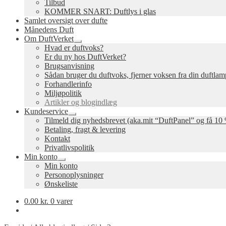
Tilbud
KOMMER SNART: Duftlys i glas
Samlet oversigt over dufte
Månedens Duft
Om DuftVerket
Udfold
Hvad er duftvoks?
undermenu
Er du ny hos DuftVerket?
Brugsanvisning
Sådan bruger du duftvoks, fjerner voksen fra din duftla
Forhandlerinfo
Miljøpolitik
Artikler og blogindlæg
Kundeservice
Udfold
Tilmeld dig nyhedsbrevet (aka.mit “DuftPanel” og få 10 
undermenu
Betaling, fragt & levering
Kontakt
Privatlivspolitik
Min konto
Udfold
Min konto
undermenu
Personoplysninger
Ønskeliste
0.00
kr.
0 varer