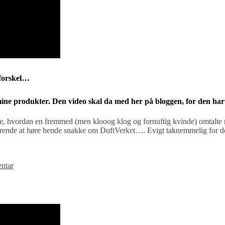
 forskel…
mine produkter. Den video skal da med her på bloggen, for den har se
e se, hvordan en fremmed (men klooog klog og fornuftig kvinde) omtalt
t rørende at høre hende snakke om DuftVerket…. Evigt taknemmelig for de
ntar