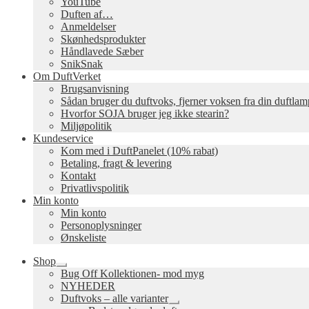
YouTube
Duften af…
Anmeldelser
Skønhedsprodukter
Håndlavede Sæber
SnikSnak
Om DuftVerket
Brugsanvisning
Sådan bruger du duftvoks, fjerner voksen fra din duftla
Hvorfor SOJA bruger jeg ikke stearin?
Miljøpolitik
Kundeservice
Kom med i DuftPanelet (10% rabat)
Betaling, fragt & levering
Kontakt
Privatlivspolitik
Min konto
Min konto
Personoplysninger
Ønskeliste
Shop
Udfold
Bug Off Kollektionen- mod myg
undermenu
NYHEDER
Duftvoks – alle varianter
Udfold