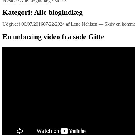
Forside
/
Alle blogindlæg
/
Side 2
Kategori:
Alle blogindlæg
Udgivet i
06/07/2016
07/22/2024
af
Lene Nehlsen
—
Skriv en komme
En unboxing video fra søde Gitte