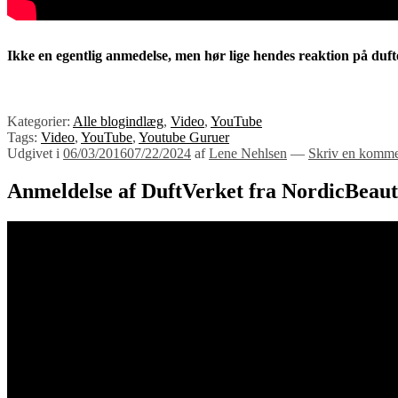
Ikke en egentlig anmedelse, men hør lige hendes reaktion på duf
Kategorier:
Alle blogindlæg
,
Video
,
YouTube
Tags:
Video
,
YouTube
,
Youtube Guruer
Udgivet i
06/03/2016
07/22/2024
af
Lene Nehlsen
—
Skriv en komme
Anmeldelse af DuftVerket fra NordicBeaut