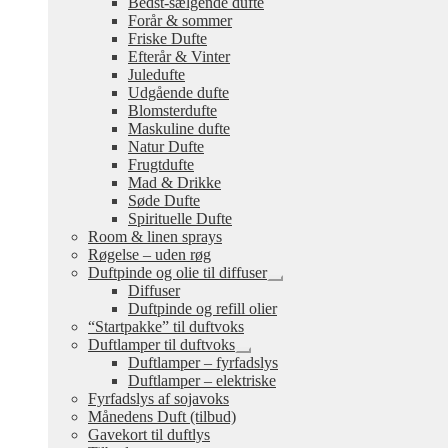
Bedst-sælgende dufte
undermenu
Forår & sommer
Friske Dufte
Efterår & Vinter
Juledufte
Udgående dufte
Blomsterdufte
Maskuline dufte
Natur Dufte
Frugtdufte
Mad & Drikke
Søde Dufte
Spirituelle Dufte
Room & linen sprays
Røgelse – uden røg
Duftpinde og olie til diffuser
Udfold
Diffuser
undermenu
Duftpinde og refill olier
“Startpakke” til duftvoks
Duftlamper til duftvoks
Udfold
Duftlamper – fyrfadslys
undermenu
Duftlamper – elektriske
Fyrfadslys af sojavoks
Månedens Duft (tilbud)
Gavekort til duftlys