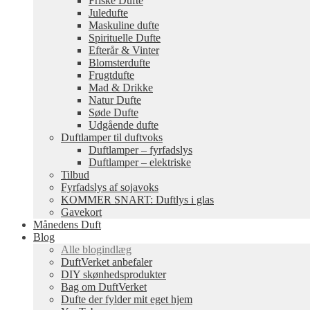
Friske Dufte
Juledufte
Maskuline dufte
Spirituelle Dufte
Efterår & Vinter
Blomsterdufte
Frugtdufte
Mad & Drikke
Natur Dufte
Søde Dufte
Udgående dufte
Duftlamper til duftvoks
Duftlamper – fyrfadslys
Duftlamper – elektriske
Tilbud
Fyrfadslys af sojavoks
KOMMER SNART: Duftlys i glas
Gavekort
Månedens Duft
Blog
Alle blogindlæg
DuftVerket anbefaler
DIY skønhedsprodukter
Bag om DuftVerket
Dufte der fylder mit eget hjem