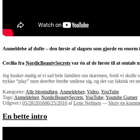
Anmeldelse af dufte – den første af slagsen som gjorde en enorm
Cecilia fra
NordicBeautySecrets
var én af de første til at omtale 
Jeg husker stadig at vi sad hele familien om skærmen, fordi vi skull
trykke “play” men derefter bredte smilene sig, og det var faktisk re
Kategorier:
Alle blogindlæg
,
Anmeldelser
,
Video
,
YouTube
Tags:
Anmeldelser
,
NordicBeautySecrets
,
YouTube
,
Youtube Guruer
Udgivet i
05/28/2016
06/25/2016
af
Lene Nehlsen
—
Skriv en komme
En bette intro