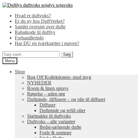
Spring
Spring
til
til
Hvad er duftvoks?
navigation
indhold
Er du ny hos DuftVerket?
Samlet oversigt over dufte
Rabatkode til duftlys
Forhandlerinfo
Har DU en iværksætter i maven?
Søg
Søg
efter:
Menu
Shop
Bug Off Kollektionen- mod myg
NYHEDER
Room & linen sprays
Røgelse – uden røg
Duftpinde, diffusere – og olie til diffuser
Diffuser
Duftpinde og refill olier
Startpakke til duftvoks
Duftvoks – alle varianter
Bedst-sælgende dufte
Forår & sommer