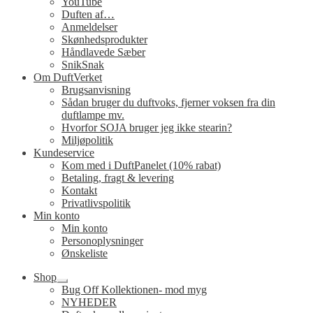
YouTube
Duften af…
Anmeldelser
Skønhedsprodukter
Håndlavede Sæber
SnikSnak
Om DuftVerket
Brugsanvisning
Sådan bruger du duftvoks, fjerner voksen fra din
duftlampe mv.
Hvorfor SOJA bruger jeg ikke stearin?
Miljøpolitik
Kundeservice
Kom med i DuftPanelet (10% rabat)
Betaling, fragt & levering
Kontakt
Privatlivspolitik
Min konto
Min konto
Personoplysninger
Ønskeliste
Shop
Udfold
Bug Off Kollektionen- mod myg
undermenu
NYHEDER