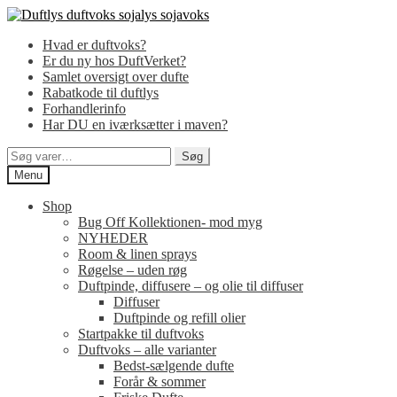
Spring
Spring
til
til
Hvad er duftvoks?
navigation
indhold
Er du ny hos DuftVerket?
Samlet oversigt over dufte
Rabatkode til duftlys
Forhandlerinfo
Har DU en iværksætter i maven?
Søg
Søg
efter:
Menu
Shop
Bug Off Kollektionen- mod myg
NYHEDER
Room & linen sprays
Røgelse – uden røg
Duftpinde, diffusere – og olie til diffuser
Diffuser
Duftpinde og refill olier
Startpakke til duftvoks
Duftvoks – alle varianter
Bedst-sælgende dufte
Forår & sommer