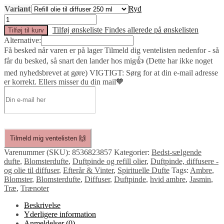
Variant
Ryd
Alien
Crush:
Tilføj ønskeliste
Findes allerede på ønskelisten
Tilføj til kurv
Duftpinde
Alternative:
og
Få besked når varen er på lager
Tilmeld dig ventelisten nedenfor - så
refills
får du besked, så snart den lander hos mig👍 (Dette har ikke noget
antal
med nyhedsbrevet at gøre) VIGTIGT: Sørg for at din e-mail adresse
er korrekt. Ellers misser du din mail🧡
Tilmeld mig ventelisten 🙌
Varenummer (SKU):
8536823857
Kategorier:
Bedst-sælgende
dufte
,
Blomsterdufte
,
Duftpinde og refill olier
,
Duftpinde, diffusere -
og olie til diffuser
,
Efterår & Vinter
,
Spirituelle Dufte
Tags:
Ambre
,
Blomster
,
Blomsterdufte
,
Diffuser
,
Duftpinde
,
hvid ambre
,
Jasmin
,
Træ
,
Trænoter
Beskrivelse
Yderligere information
Anmeldelser (0)