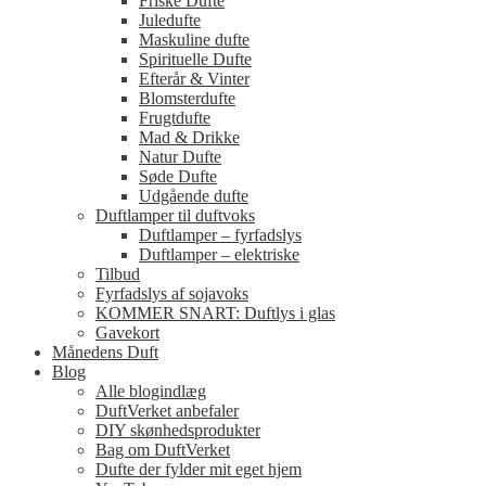
Friske Dufte
Juledufte
Maskuline dufte
Spirituelle Dufte
Efterår & Vinter
Blomsterdufte
Frugtdufte
Mad & Drikke
Natur Dufte
Søde Dufte
Udgående dufte
Duftlamper til duftvoks
Duftlamper – fyrfadslys
Duftlamper – elektriske
Tilbud
Fyrfadslys af sojavoks
KOMMER SNART: Duftlys i glas
Gavekort
Månedens Duft
Blog
Alle blogindlæg
DuftVerket anbefaler
DIY skønhedsprodukter
Bag om DuftVerket
Dufte der fylder mit eget hjem