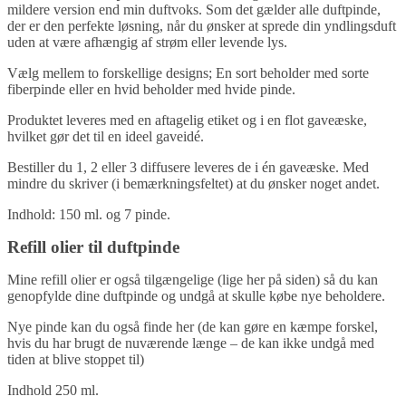
mildere version end min duftvoks. Som det gælder alle duftpinde,
der er den perfekte løsning, når du ønsker at sprede din yndlingsduft
uden at være afhængig af strøm eller levende lys.
Vælg mellem to forskellige designs; En sort beholder med sorte
fiberpinde eller en hvid beholder med hvide pinde.
Produktet leveres med en aftagelig etiket og i en flot gaveæske,
hvilket gør det til en ideel gaveidé.
Bestiller du 1, 2 eller 3 diffusere leveres de i én gaveæske. Med
mindre du skriver (i bemærkningsfeltet) at du ønsker noget andet.
Indhold: 150 ml. og 7 pinde.
Refill olier til duftpinde
Mine refill olier er også tilgængelige (lige her på siden) så du kan
genopfylde dine duftpinde og undgå at skulle købe nye beholdere.
Nye pinde kan du også finde her (de kan gøre en kæmpe forskel,
hvis du har brugt de nuværende længe – de kan ikke undgå med
tiden at blive stoppet til)
Indhold 250 ml.