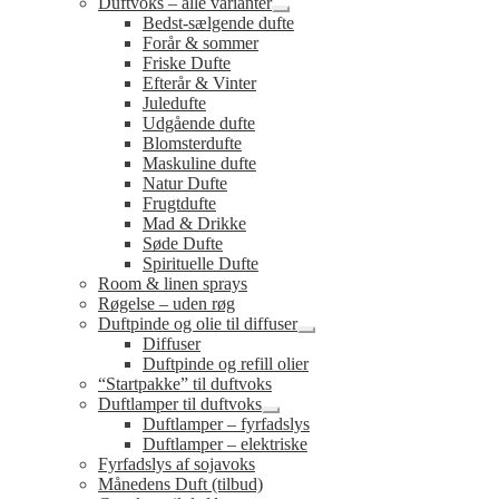
Duftvoks – alle varianter
Udfold
Bedst-sælgende dufte
undermenu
Forår & sommer
Friske Dufte
Efterår & Vinter
Juledufte
Udgående dufte
Blomsterdufte
Maskuline dufte
Natur Dufte
Frugtdufte
Mad & Drikke
Søde Dufte
Spirituelle Dufte
Room & linen sprays
Røgelse – uden røg
Duftpinde og olie til diffuser
Udfold
Diffuser
undermenu
Duftpinde og refill olier
“Startpakke” til duftvoks
Duftlamper til duftvoks
Udfold
Duftlamper – fyrfadslys
undermenu
Duftlamper – elektriske
Fyrfadslys af sojavoks
Månedens Duft (tilbud)