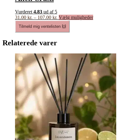
Vurderet
4.83
ud af 5
Prisinterval:
Dette
31.00
kr.
–
107.00
kr.
Vælg muligheder
31.00 kr.
vare
Tilmeld mig ventelisten 🙌
til
har
107.00 kr.
flere
varianter.
Relaterede varer
Mulighederne
kan
vælges
på
varesiden