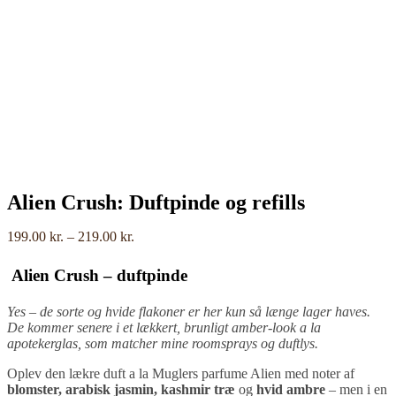
Alien Crush: Duftpinde og refills
Prisinterval:
199.00
kr.
–
219.00
kr.
199.00 kr.
til
Alien Crush – duftpinde
219.00 kr.
Yes – de sorte og hvide flakoner er her kun så længe lager haves.
De kommer senere i et lækkert, brunligt amber-look a la
apotekerglas, som matcher mine roomsprays og duftlys.
Oplev den lækre duft a la Muglers parfume Alien med noter af
blomster, arabisk jasmin, kashmir træ
og
hvid ambre
– men i en