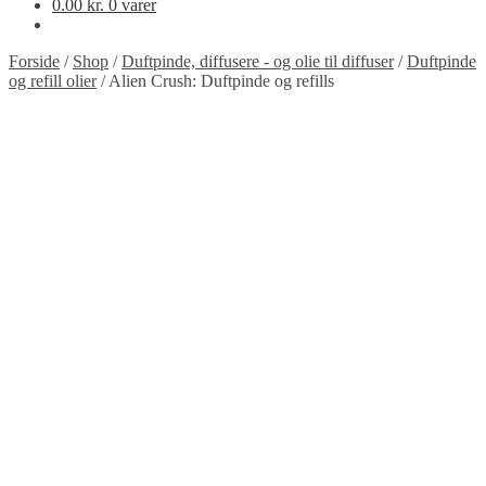
0.00
kr.
0 varer
Forside
/
Shop
/
Duftpinde, diffusere - og olie til diffuser
/
Duftpinde
og refill olier
/
Alien Crush: Duftpinde og refills