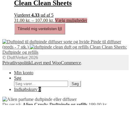
Clean Clean Sheets
på
varesiden
Vurderet
4.33
ud af 5
Prisinterval:
Dette
31.00
kr.
–
107.00
kr.
Vælg muligheder
31.00 kr.
vare
Tilmeld mig ventelisten 🙌
til
har
107.00 kr.
flere
varianter.
Pinde til diffuser
Mulighederne
(reeds - 7 stk.)
Clean Clean Sheets:
kan
Duftpinde og refills
vælges
© DuftVerket 2026
på
Privatlivspolitik
Lavet med WooCommerce
.
varesiden
Min konto
Søg
Søg
Søg
efter:
Indkøbskurv
0
Du ser på:
Alien Crush: Duftpinde og refills
199.00
kr.
–
Prisinterval:
219.00
kr.
199.00 kr.
Vælg muligheder
til
219.00 kr.
Få besked når varen er på lager
Tilmeld dig ventelisten nedenfor - så