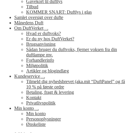
Gavekort til duftlys
Tilbud
KOMMER SNART: Duftlys i glas
Samlet oversigt over dufte
Månedens Duft
Om DuftVerket
Udfold
Hvad er duftvoks?
undermenu
Er du ny hos DuftVerket?
Brugsanvisning
Sådan bruger du duftvoks, fjerner voksen fra din
duftlampe mv.
Forhandlerinfo
Miljøpolitik
Artikler og blogindlæg
Kundeservice
Udfold
Tilmeld dig nyhedsbrevet (aka.mit “DuftPanel” og få
undermenu
10 % på første ordre
Betaling, fragt & levering
Kontakt
Privatlivspolitik
Min konto
Udfold
Min konto
undermenu
Personoplysninger
Ønskeliste