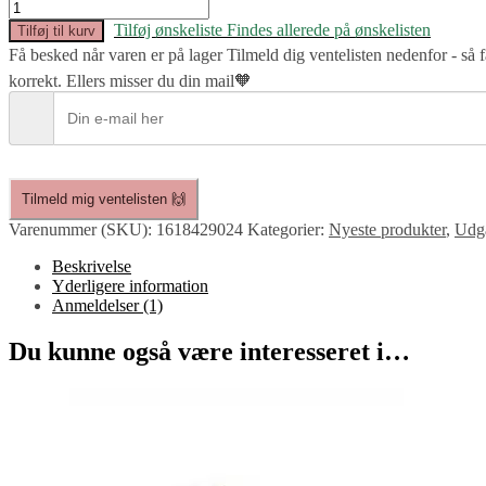
Limited
Edition:
Tilføj ønskeliste
Findes allerede på ønskelisten
Tilføj til kurv
Pistacio
Få besked når varen er på lager
Tilmeld dig ventelisten nedenfor - så
Dream
korrekt. Ellers misser du din mail🧡
antal
Tilmeld mig ventelisten 🙌
Varenummer (SKU):
1618429024
Kategorier:
Nyeste produkter
,
Udgå
Beskrivelse
Yderligere information
Anmeldelser (1)
Du kunne også være interesseret i…