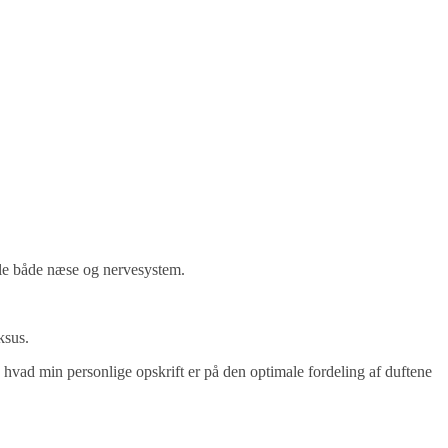
rkæle både næse og nervesystem.
uksus.
g hvad min personlige opskrift er på den optimale fordeling af duftene