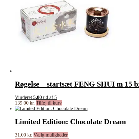
Røgelse – startsæt FENG SHUI m 15 br
Vurderet
5.00
ud af 5
139.00
kr.
Tilføj til kurv
Limited Edition: Chocolate Dream
Dette
31.00
kr.
Vælg muligheder