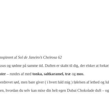
Inspireret af
Sol de Janeiro’s Cheirosa 62
luksus og sødme på samme tid. Duften er skabt til dig, der elsker at fo
ster
– rundes af med
tonka, saltkaramel, træ
og
mos
.
erdrevet sød, men bare giver ( i hvert fald mig ) følelsen af lethed og l
velsen, hvordan du selv kan mixe din helt egen Dubai Chokolade duft – o