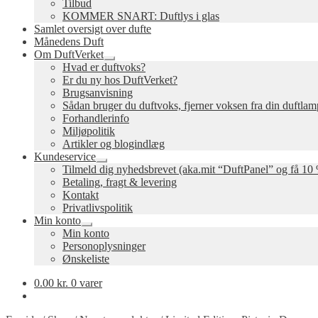
Tilbud
KOMMER SNART: Duftlys i glas
Samlet oversigt over dufte
Månedens Duft
Om DuftVerket
Udfold
Hvad er duftvoks?
undermenu
Er du ny hos DuftVerket?
Brugsanvisning
Sådan bruger du duftvoks, fjerner voksen fra din duftla
Forhandlerinfo
Miljøpolitik
Artikler og blogindlæg
Kundeservice
Udfold
Tilmeld dig nyhedsbrevet (aka.mit “DuftPanel” og få 10 
undermenu
Betaling, fragt & levering
Kontakt
Privatlivspolitik
Min konto
Udfold
Min konto
undermenu
Personoplysninger
Ønskeliste
0.00
kr.
0 varer