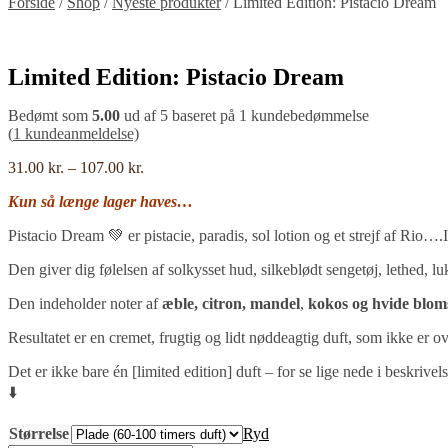
Forside
/
Shop
/
Nyeste produkter
/
Limited Edition: Pistacio Dream
Limited Edition: Pistacio Dream
Bedømt som
5.00
ud af 5 baseret på
1
kundebedømmelse
(
1
kundeanmeldelse)
Prisinterval:
31.00
kr.
–
107.00
kr.
31.00 kr.
Kun så længe lager haves…
til
107.00 kr.
Pistacio Dream 💚 er
pistacie, paradis, sol lotion og et strejf af Rio….
Den giver dig følelsen af solkysset hud, silkeblødt sengetøj, lethed, 
Den indeholder noter af
æble, citron, mandel
,
kokos og hvide blom
Resultatet er en cremet, frugtig og lidt nøddeagtig duft, som ikke er ov
Det er ikke bare én [limited edition] duft – for se lige nede i beskri
⬇️
Størrelse
Ryd