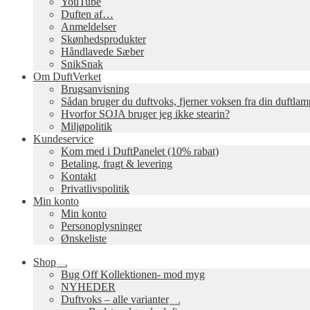
YouTube
Duften af…
Anmeldelser
Skønhedsprodukter
Håndlavede Sæber
SnikSnak
Om DuftVerket
Brugsanvisning
Sådan bruger du duftvoks, fjerner voksen fra din duftla
Hvorfor SOJA bruger jeg ikke stearin?
Miljøpolitik
Kundeservice
Kom med i DuftPanelet (10% rabat)
Betaling, fragt & levering
Kontakt
Privatlivspolitik
Min konto
Min konto
Personoplysninger
Ønskeliste
Shop
Udfold
Bug Off Kollektionen- mod myg
undermenu
NYHEDER
Duftvoks – alle varianter
Udfold