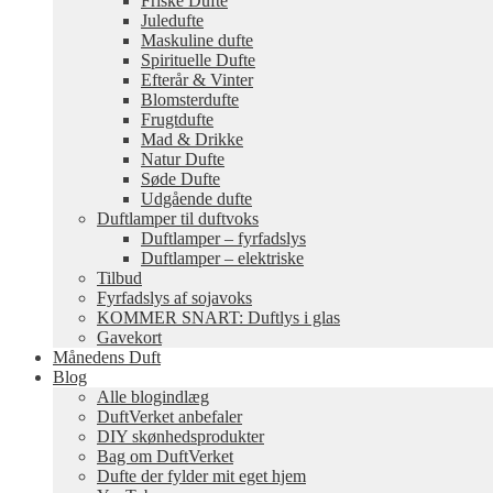
Friske Dufte
Juledufte
Maskuline dufte
Spirituelle Dufte
Efterår & Vinter
Blomsterdufte
Frugtdufte
Mad & Drikke
Natur Dufte
Søde Dufte
Udgående dufte
Duftlamper til duftvoks
Duftlamper – fyrfadslys
Duftlamper – elektriske
Tilbud
Fyrfadslys af sojavoks
KOMMER SNART: Duftlys i glas
Gavekort
Månedens Duft
Blog
Alle blogindlæg
DuftVerket anbefaler
DIY skønhedsprodukter
Bag om DuftVerket
Dufte der fylder mit eget hjem