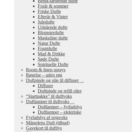
Bedst-sælgende dufte
undermenu
Forår & sommer
Friske Dufte
Efterår & Vinter
Juledufte
Udgående dufte
Blomsterdufte
Maskuline dufte
Natur Dufte
Frugtdufte
Mad & Drikke
Søde Dufte
Spirituelle Dufte
Room & linen sprays
Røgelse – uden røg
Duftpinde og olie til diffuser
Udfold
Diffuser
undermenu
Duftpinde og refill olier
“Startpakke” til duftvoks
Duftlamper til duftvoks
Udfold
Duftlamper – fyrfadslys
undermenu
Duftlamper – elektriske
Fyrfadslys af sojavoks
Månedens Duft (tilbud)
Gavekort til duftlys