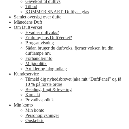
Gavekort til duftlys
Tilbud
KOMMER SNART: Duftlys i glas
Samlet oversigt over dufte
Månedens Duft
Om DuftVerket
Hvad er duftvoks?
Er du ny hos DuftVerket?
Brugsanvisning
Sådan bruger du duftvoks, fjerner voksen fra din
duftlampe mv.
Forhandlerinfo
Miljøpolitik
Artikler og blogindlæg
Kundeservice
Tilmeld dig nyhedsbrevet (aka.mit “DuftPanel” og få
10 % på første ordre
Betaling, fragt & levering
Kontakt
Privatlivspolitik
Min konto
Min konto
Personoplysninger
Ønskeliste