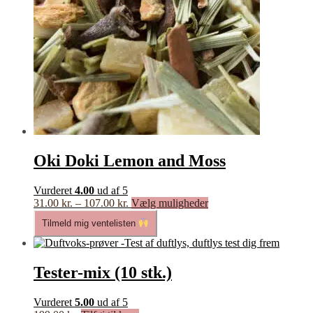
Oki Doki Lemon and Moss
Vurderet
4.00
ud af 5
Prisinterval:
Dette
31.00
kr.
–
107.00
kr.
Vælg muligheder
31.00 kr.
vare
Tilmeld mig ventelisten
til
har
107.00 kr.
flere
varianter.
Mulighederne
Tester-mix (10 stk.)
kan
vælges
Vurderet
5.00
ud af 5
på