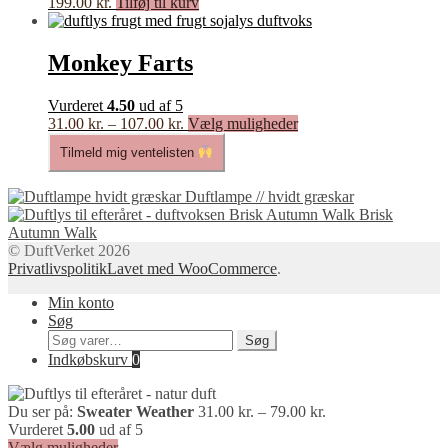
199.00
kr.
Tilføj til kurv
varesiden
Monkey Farts
Vurderet
4.50
ud af 5
Prisinterval:
Dette
31.00
kr.
–
107.00
kr.
Vælg muligheder
31.00 kr.
vare
Tilmeld mig ventelisten
til
har
107.00 kr.
flere
varianter.
Duftlampe // hvidt græskar
Mulighederne
Brisk
kan
Autumn Walk
vælges
© DuftVerket 2026
på
Privatlivspolitik
Lavet med WooCommerce
.
varesiden
Min konto
Søg
Søg
Søg
efter:
Indkøbskurv
0
Prisinterval:
Du ser på:
Sweater Weather
31.00
kr.
–
79.00
kr.
31.00 kr.
Vurderet
5.00
ud af 5
til
Vælg muligheder