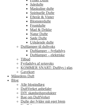
Friske Dufte
Juledufte
Maskuline dufte
Spirituelle Dufte
Efterår & Vinter
Blomsterdufte
Frugtdufte
Mad & Drikke
Natur Dufte
Søde Dufte
Udgående dufte
Duftlamper til duftvoks
Duftlamper – fyrfadslys
Duftlamper – elektriske
Tilbud
Fyrfadslys af sojavoks
KOMMER SNART: Duftlys i glas
Gavekort
Månedens Duft
Blog
Alle blogindlæg
DuftVerket anbefaler
DIY skønhedsprodukter
Bag om DuftVerket
Dufte der fylder mit eget hjem