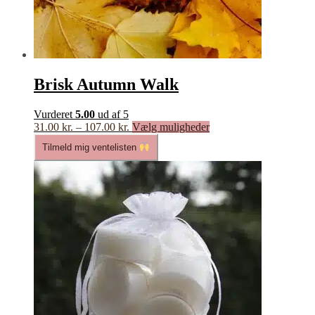
Brisk Autumn Walk
Vurderet
5.00
ud af 5
Prisinterval:
Dette
31.00
kr.
–
107.00
kr.
Vælg muligheder
31.00 kr.
vare
Tilmeld mig ventelisten
til
har
107.00 kr.
flere
varianter.
Mulighederne
kan
vælges
på
varesiden