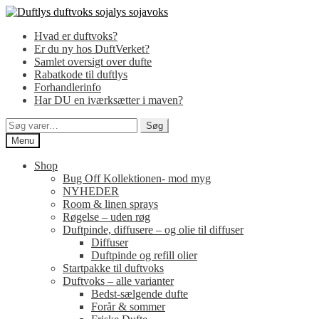
Spring
Spring
til
til
Hvad er duftvoks?
navigation
indhold
Er du ny hos DuftVerket?
Samlet oversigt over dufte
Rabatkode til duftlys
Forhandlerinfo
Har DU en iværksætter i maven?
Søg
Søg
efter:
Menu
Shop
Bug Off Kollektionen- mod myg
NYHEDER
Room & linen sprays
Røgelse – uden røg
Duftpinde, diffusere – og olie til diffuser
Diffuser
Duftpinde og refill olier
Startpakke til duftvoks
Duftvoks – alle varianter
Bedst-sælgende dufte
Forår & sommer