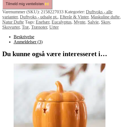
Tilmeld mig ventelisten
Varenummer (SKU):
2158227033
Kategorier:
Duftvoks - alle
varianter
,
Duftvoks - udsalg pt.
,
Efterår & Vinter
,
Maskuline dufte
,
Natur Dufte
Tags:
Enebær
,
Eucalyptus
,
Mynte
,
Salvie
,
Skov
,
Skovurter
,
Træ
,
Trænoter
,
Urter
Beskrivelse
Anmeldelser (3)
Du kunne også være interesseret i…