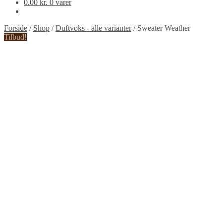
0.00
kr.
0 varer
Forside
/
Shop
/
Duftvoks - alle varianter
/
Sweater Weather
Tilbud!