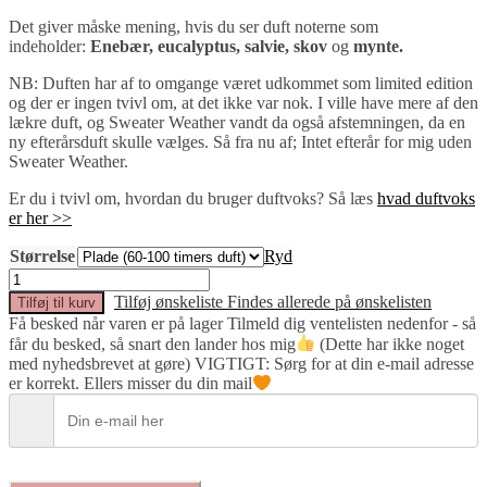
Det giver måske mening, hvis du ser duft noterne som
indeholder:
Enebær, eucalyptus, salvie, skov
og
mynte.
NB: Duften har af to omgange været udkommet som limited edition
og der er ingen tvivl om, at det ikke var nok. I ville have mere af den
lækre duft, og Sweater Weather vandt da også afstemningen, da en
ny efterårsduft skulle vælges. Så fra nu af; Intet efterår for mig uden
Sweater Weather.
Er du i tvivl om, hvordan du bruger duftvoks? Så læs
hvad duftvoks
er her >>
Størrelse
Ryd
Sweater
Weather
Tilføj ønskeliste
Findes allerede på ønskelisten
Tilføj til kurv
antal
Få besked når varen er på lager
Tilmeld dig ventelisten nedenfor - så
får du besked, så snart den lander hos mig
(Dette har ikke noget
med nyhedsbrevet at gøre) VIGTIGT: Sørg for at din e-mail adresse
er korrekt. Ellers misser du din mail