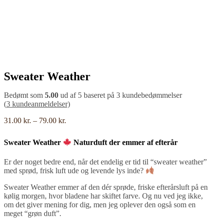
Sweater Weather
Bedømt som
5.00
ud af 5 baseret på
3
kundebedømmelser
(
3
kundeanmeldelser)
Prisinterval:
31.00
kr.
–
79.00
kr.
31.00 kr.
til
Sweater Weather
Naturduft der emmer af efterår
79.00 kr.
Er der noget bedre end, når det endelig er tid til “sweater weather”
med sprød, frisk luft ude og levende lys inde?
Sweater Weather emmer af den dér sprøde, friske efterårsluft på en
kølig morgen, hvor bladene har skiftet farve. Og nu ved jeg ikke,
om det giver mening for dig, men jeg oplever den også som en
meget “grøn duft”.