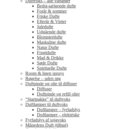
Duftvoks – alle varianter
Bedst-sælgende dufte
Forår & sommer
Friske Dufte
Efterår & Vinter
Juledufte
Udgående dufte
Blomsterdufte
Maskuline dufte
Natur Dufte
Frugtdufte
Mad & Drikke
Søde Dufte
Spirituelle Dufte
Room & linen sprays
Røgelse – uden røg
Duftpinde og olie til diffuser
Diffuser
Duftpinde og refill olier
“Startpakke” til duftvoks
Duftlamper til duftvoks
Duftlamper – fyrfadslys
Duftlamper – elektriske
Fyrfadslys af sojavoks
Månedens Duft (tilbud)